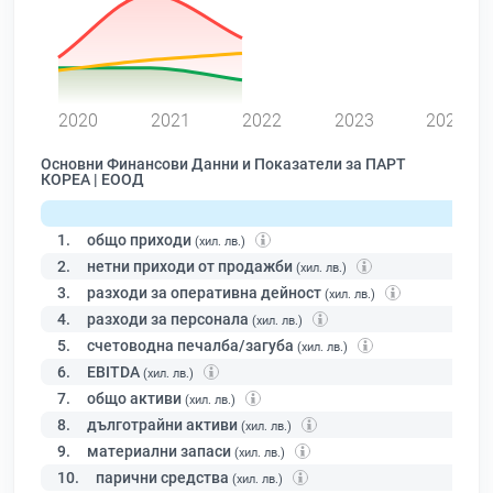
0
2020
2021
2022
2023
2024
Основни Финансови Данни и Показатели за ПАРТ
КОРЕА | ЕООД
1.
общо приходи
(хил. лв.)
2.
нетни приходи от продажби
(хил. лв.)
3.
разходи за оперативна дейност
(хил. лв.)
4.
разходи за персонала
(хил. лв.)
5.
счетоводна печалба/загуба
(хил. лв.)
6.
EBITDA
(хил. лв.)
7.
общо активи
(хил. лв.)
8.
дълготрайни активи
(хил. лв.)
9.
материални запаси
(хил. лв.)
10.
парични средства
(хил. лв.)