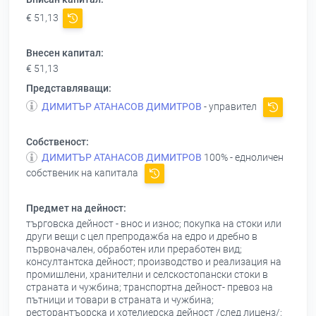
€ 51,13
Внесен капитал:
€ 51,13
Представляващи:
ДИМИТЪР АТАНАСОВ ДИМИТРОВ
- управител
Собственост:
ДИМИТЪР АТАНАСОВ ДИМИТРОВ
100% - едноличен
собственик на капитала
Предмет на дейност:
търговска дейност - внос и износ; покупка на стоки или
други вещи с цел препродажба на едро и дребно в
първоначален, обработен или преработен вид;
консултантска дейност; производство и реализация на
промишлени, хранителни и селскостопански стоки в
страната и чужбина; транспортна дейност- превоз на
пътници и товари в страната и чужбина;
ресторантъорска и хотелиерска дейност /след лиценз/;