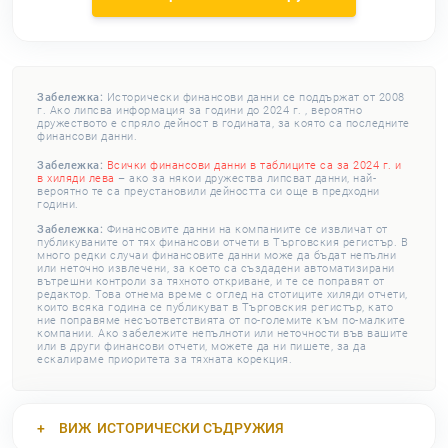
Забележка:
Исторически финансови данни се поддържат от 2008
г. Ако липсва информация за години до 2024 г. , вероятно
дружеството е спряло дейност в годината, за която са последните
финансови данни.
Забележка:
Всички финансови данни в таблиците са за 2024 г. и
в хиляди лева
– ако за някои дружества липсват данни, най-
вероятно те са преустановили дейността си още в предходни
години.
Забележка:
Финансовите данни на компаниите се извличат от
публикуваните от тях финансови отчети в Търговския регистър. В
много редки случаи финансовите данни може да бъдат непълни
или неточно извлечени, за което са създадени автоматизирани
вътрешни контроли за тяхното откриване, и те се поправят от
редактор. Това отнема време с оглед на стотиците хиляди отчети,
които всяка година се публикуват в Търговския регистър, като
ние поправяме несъответствията от по-големите към по-малките
компании. Ако забележите непълноти или неточности във вашите
или в други финансови отчети, можете да ни пишете, за да
ескалираме приоритета за тяхната корекция.
ВИЖ
ИСТОРИЧЕСКИ СЪДРУЖИЯ