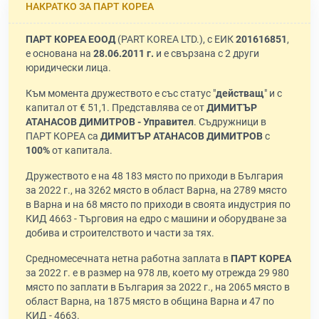
НАКРАТКО ЗА ПАРТ КОРЕА
ПАРТ КОРЕА ЕООД
(PART KOREA LTD.), с ЕИК
201616851
,
е основана на
28.06.2011 г.
и е свързана с 2 други
юридически лица.
Към момента дружеството е със статус "
действащ
" и с
капитал от € 51,1. Представлява се от
ДИМИТЪР
АТАНАСОВ ДИМИТРОВ - Управител
. Съдружници в
ПАРТ КОРЕА са
ДИМИТЪР АТАНАСОВ ДИМИТРОВ
с
100%
от капитала.
Дружеството е на 48 183 място по приходи в България
за 2022 г., на 3262 място в област Варна, на 2789 място
в Варна и на 68 място по приходи в своята индустрия по
КИД 4663 - Търговия на едро с машини и оборудване за
добива и строителството и части за тях.
Средномесечната нетна работна заплата в
ПАРТ КОРЕА
за 2022 г. е в размер на 978 лв, което му отрежда 29 980
място по заплати в България за 2022 г., на 2065 място в
област Варна, на 1875 място в община Варна и 47 по
КИД - 4663.