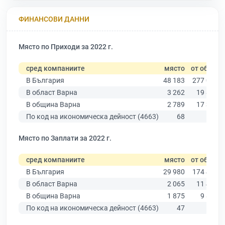
ФИНАНСОВИ ДАННИ
Място по Приходи за 2022 г.
сред компаниите
място
от общо
В България
48 183
277 019
В област Варна
3 262
19 882
В община Варна
2 789
17 349
По код на икономическа дейност (4663)
68
137
Място по Заплати за 2022 г.
сред компаниите
място
от общо
В България
29 980
174 403
В област Варна
2 065
11 437
В община Варна
1 875
9 876
По код на икономическа дейност (4663)
47
93