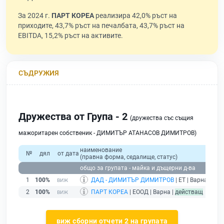
За 2024 г.
ПАРТ КОРЕА
реализира 42,0% ръст на
приходите, 43,7% ръст на печалбата, 43,7% ръст на
EBITDA, 15,2% ръст на активите.
СЪДРУЖИЯ
Дружества от Група - 2
(дружества със същия
мажоритарен собственик - ДИМИТЪР АТАНАСОВ ДИМИТРОВ)
наименование
№
дял
от дата
(правна форма, седалище, статус)
общо за групата - майка и дъщерни д-ва
1
100%
ДАД - ДИМИТЪР ДИМИТРОВ
| ЕТ | Варна |
без
2
100%
ПАРТ КОРЕА
| ЕООД | Варна |
действащ
виж сборни отчети 2 на групата