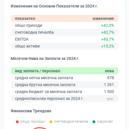
Изменения на Основни Показатели за 2024 г.
показател
изменение
общо приходи
+42,0%
счетоводна печалба
+43,7%
EBITDA
+43,7%
общо активи
+15,2%
Месечни Нива на Заплати за 2024 г.
вид заплата / персонал
лева
средна нетна месечна заплата
978
средна брутна месечна заплата
1 261
среден бюджет за месечна заплата
1 500
средносписъчен персонал за 2024 г.
Финансови Трендове
общо приходи
счетоводна печалба
персонал