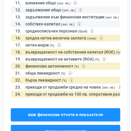
11.
вземания общо
(хил. лв.)
12.
задължения общо
(хил. лв.)
13.
задължения към финансови институции
(хил. лв.)
14.
собствен капитал
(хил. лв.)
15.
средносписъчен персонал
(брой)
16.
средна нетна месечна заплата
(лева)
17.
нетен марж
(%)
18.
възвращаемост на собствения капитал (ROE)
(%)
19.
възвращаемост на активите (ROA)
(%)
20.
финансова автономност
(%)
21.
обща ликвидност
(%)
22.
бърза ликвидност
(%)
23.
приходи от продажби средно на човек
(хил. лв.)
24.
приходи от продажби на 100 лв. оперативни разходи
виж финансови отчети и показатели