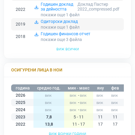
Годишен доклад
Доклад Пастир
за дейността
2022_compressed.pdf
2022
покажи още 1
файл
Одиторски доклад
2019
покажи още 1
файл
Годишен финансов отчет
2018
покажи още 3
файла
виж всички
ОСИГУРЕНИ ЛИЦА В НОИ
година
средно год.
мин - макс
яну
фев
мар
2026
-
2025
-
2024
-
2023
7,8
5 - 11
11
11
9
2022
13,8
11 - 17
17
17
16
виж всички години