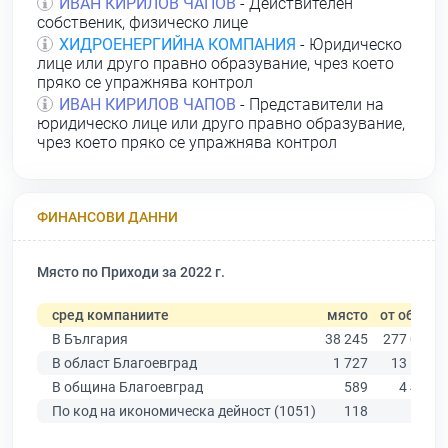
ИВАН КИРИЛОВ ЧАПОВ
- Действителен
собственик, физическо лице
ХИДРОЕНЕРГИЙНА КОМПАНИЯ
- Юридическо
лице или друго правно образувание, чрез което
пряко се упражнява контрол
ИВАН КИРИЛОВ ЧАПОВ
- Представители на
юридическо лице или друго правно образувание,
чрез което пряко се упражнява контрол
ФИНАНСОВИ ДАННИ
Място по Приходи за 2022 г.
сред компаниите
място
от общо
В България
38 245
277 019
В област Благоевград
1 727
13 529
В община Благоевград
589
4 485
По код на икономическа дейност (1051)
118
196