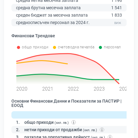
средна нетна месечна заплата
1 196
средна брутна месечна заплата
1 541
среден бюджет за месечна заплата
1 833
средносписъчен персонал за 2024 г.
Финансови Трендове
общо приходи
счетоводна печалба
персонал
0
2020
2021
2022
2023
2024
Основни Финансови Данни и Показатели за ПАСТИР |
ЕООД
1.
общо приходи
(хил. лв.)
2.
нетни приходи от продажби
(хил. лв.)
3.
разходи за оперативна дейност
(хил. лв.)