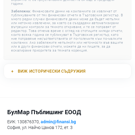
години.
Забележка:
Финансовите данни на компаниите се извличат от
публикуваните от тях финансови отчети в Търговския регистър. В
много редки случаи финансовите данни може да бъдат непълни
или неточно извлечени, за което са създадени автоматизирани
вътрешни контроли за тяхното откриване, и те се поправят от
редактор. Това отнема време с оглед на стотиците хиляди отчети,
които всяка година се публикуват в Търговския регистър, като
ние поправяме несъответствията от по-големите към по-малките
компании. Ако забележите непълноти или неточности във вашите
или в други финансови отчети, можете да ни пишете, за да
ескалираме приоритета за тяхната корекция.
ВИЖ
ИСТОРИЧЕСКИ СЪДРУЖИЯ
БулМар Пъблишинг ЕООД
ЕИК: 130876370,
admin@finansi.bg
София, ул. Найчо Цанов 172, ет. 3