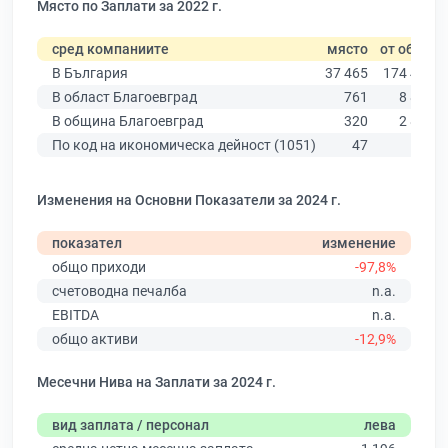
Място по Заплати за 2022 г.
сред компаниите
място
от общо
В България
37 465
174 403
В област Благоевград
761
8 826
В община Благоевград
320
2 890
По код на икономическа дейност (1051)
47
178
Изменения на Основни Показатели за 2024 г.
показател
изменение
общо приходи
-97,8%
счетоводна печалба
n.a.
EBITDA
n.a.
общо активи
-12,9%
Месечни Нива на Заплати за 2024 г.
вид заплата / персонал
лева