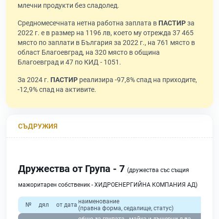
млечни продукти без сладолед.
Средномесечната нетна работна заплата в
ПАСТИР
за
2022 г. е в размер на 1196 лв, което му отрежда 37 465
място по заплати в България за 2022 г., на 761 място в
област Благоевград, на 320 място в община
Благоевград и 47 по КИД - 1051.
За 2024 г.
ПАСТИР
реализира -97,8% спад на приходите,
-12,9% спад на активите.
СЪДРУЖИЯ
Дружества от Група - 7
(дружества със същия
мажоритарен собственик - ХИДРОЕНЕРГИЙНА КОМПАНИЯ АД)
наименование
№
дял
от дата
(правна форма, седалище, статус)