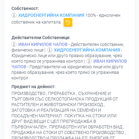
Собственост:
ХИДРОЕНЕРГИЙНА КОМПАНИЯ
100% - едноличен
собственик на капитала
Действителни Собственици:
ИВАН КИРИЛОВ ЧАПОВ
- Действителен собственик,
физическо лице |
ХИДРОЕНЕРГИЙНА КОМПАНИЯ
-
Юридическо лице или друго правно образувание, чрез
което пряко се упражнява контрол |
ИВАН КИРИЛОВ
ЧАПОВ
- Представители на юридическо лице или друго
правно образувание, чрез което пряко се упражнява
контрол
Предмет на дейност:
ПРОИЗВОДСТВО , ПРЕРАБОТКА , СЪХРАНЕНИЕ И
ТЪРГОВИЯ СЪС СЕЛКОСТОПАНСКА ПРОДУКЦИЯ ОТ
РАСТИТЕЛЕН И ЖИВОТОИНСКИ ПРОИЗОХОД ,
ЗАГОТОВКА И РЕАЛИЗАЦИЯ НА СЕМЕНЕН И
ПОСАДЪЧЕН МАТЕРИАЛ . ПОКУПКА НА СТОКИ ИЛИ
ДРУГ ВИД ВЕЩИ С ЦЕЛ ПРЕПРОДАЖБА В
ПЪРВОНАЧАЛЕН , ПРЕРАБОТЕН ИЛИ ОБРАБОТЕН ВИД ,
ПРОДАЖБА НА СТОКИ ОТ СОБСТВЕНО ПРОИЗВОДСТВО ,
ПРОИЗВОДСТВО И ПРОДАЖБА НА ЕЛ. ЕНЕРГИЯ ОТ