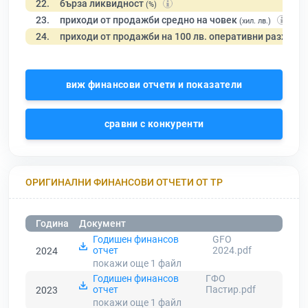
22.
бърза ликвидност
(%)
23.
приходи от продажби средно на човек
(хил. лв.)
24.
приходи от продажби на 100 лв. оперативни разходи
виж финансови отчети и показатели
сравни с конкуренти
ОРИГИНАЛНИ ФИНАНСОВИ ОТЧЕТИ ОТ ТР
Година
Документ
Годишен финансов
GFO
отчет
2024.pdf
2024
покажи още 1
файл
Годишен финансов
ГФО
отчет
Пастир.pdf
2023
покажи още 1
файл