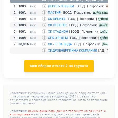
общо за групата - майка и дъщерни д-ва
1
100%
ДЕСОЛ - ПЛОСКИ
| ЕООД | Покровник |
без под
2
100%
ПАСТИР
| ЕООД | Покровник |
действащ
3
100%
ХК ОРБИТА
| ЕООД | Покровник |
действащ
4
100%
ХК ПЕЛЕТЕК
| ЕООД | Покровник |
действащ
5
100%
ХК СТАДИОН
| ЕООД | Покровник |
действащ
6
100%
ХЕК О ЕНД М
| ЕООД | Покровник |
действащ
7
80,00%
ХК - БЕЛА ВОДА
| ООД | Покровник |
действащ
ХИДРОЕНЕРГИЙНА КОМПАНИЯ
| АД | Покров
виж сборни отчети 2 на групата
Забележка:
Исторически финансови данни се поддържат от 2008
г. Ако липсва информация за години до 2024 г. , вероятно
дружеството е спряло дейност в годината, за която са последните
финансови данни.
Забележка:
Всички финансови данни в таблиците са за 2024 г. и
в хиляди лева
– ако за някои дружества липсват данни, най-
вероятно те са преустановили дейността си още в предходни