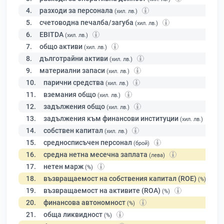
4.
разходи за персонала
(хил. лв.)
5.
счетоводна печалба/загуба
(хил. лв.)
6.
EBITDA
(хил. лв.)
7.
общо активи
(хил. лв.)
8.
дълготрайни активи
(хил. лв.)
9.
материални запаси
(хил. лв.)
10.
парични средства
(хил. лв.)
11.
вземания общо
(хил. лв.)
12.
задължения общо
(хил. лв.)
13.
задължения към финансови институции
(хил. лв.)
14.
собствен капитал
(хил. лв.)
15.
средносписъчен персонал
(брой)
16.
средна нетна месечна заплата
(лева)
17.
нетен марж
(%)
18.
възвращаемост на собствения капитал (ROE)
(%)
19.
възвращаемост на активите (ROA)
(%)
20.
финансова автономност
(%)
21.
обща ликвидност
(%)