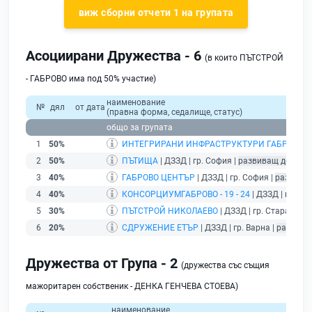
виж сборни отчети 1 на групата
Асоциирани Дружества - 6
(в които ПЪТСТРОЙ
- ГАБРОВО има под 50% участие)
наименование
№
дял
от дата
(правна форма, седалище, статус)
общо за групата
1
50%
ИНТЕГРИРАНИ ИНФРАСТРУКТУРИ ГАБРОВО
| 
2
50%
ПЪТИЩА
| ДЗЗД | гр. София |
развиващ дейнос
3
40%
ГАБРОВО ЦЕНТЪР
| ДЗЗД | гр. София |
развива
4
40%
КОНСОРЦИУМГАБРОВО - 19 - 24
| ДЗЗД | гр. Га
5
30%
ПЪТСТРОЙ НИКОЛАЕВО
| ДЗЗД | гр. Стара Заго
6
20%
СДРУЖЕНИЕ ЕТЪР
| ДЗЗД | гр. Варна |
развива
Дружества от Група - 2
(дружества със същия
мажоритарен собственик - ДЕНКА ГЕНЧЕВА СТОЕВА)
наименование