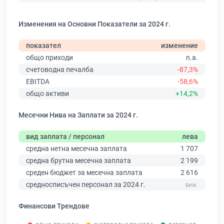
Изменения на Основни Показатели за 2024 г.
показател
изменение
общо приходи
n.a.
счетоводна печалба
-87,3%
EBITDA
-58,6%
общо активи
+14,2%
Месечни Нива на Заплати за 2024 г.
вид заплата / персонал
лева
средна нетна месечна заплата
1 707
средна брутна месечна заплата
2 199
среден бюджет за месечна заплата
2 616
средносписъчен персонал за 2024 г.
Финансови Трендове