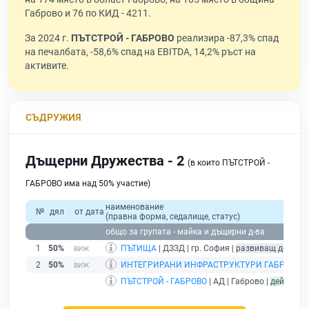
Габрово и 76 по КИД - 4211.
За 2024 г.
ПЪТСТРОЙ - ГАБРОВО
реализира -87,3% спад
на печалбата, -58,6% спад на EBITDA, 14,2% ръст на
активите.
СЪДРУЖИЯ
Дъщерни Дружества - 2
(в които ПЪТСТРОЙ -
ГАБРОВО има над 50% участие)
наименование
№
дял
от дата
(правна форма, седалище, статус)
общо за групата - майка и дъщерни д-ва
1
50%
ПЪТИЩА
| ДЗЗД | гр. София |
развиващ дейнос
2
50%
ИНТЕГРИРАНИ ИНФРАСТРУКТУРИ ГАБРОВО
| 
ПЪТСТРОЙ - ГАБРОВО
| АД | Габрово |
действащ