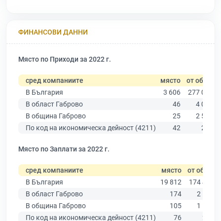
ФИНАНСОВИ ДАННИ
Място по Приходи за 2022 г.
сред компаниите
място
от общо
В България
3 606
277 019
В област Габрово
46
4 019
В община Габрово
25
2 540
По код на икономическа дейност (4211)
42
276
Място по Заплати за 2022 г.
сред компаниите
място
от общо
В България
19 812
174 403
В област Габрово
174
2 514
В община Габрово
105
1 572
По код на икономическа дейност (4211)
76
250