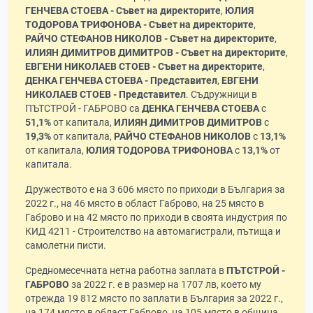
ГЕНЧЕВА СТОЕВА - Съвет на директорите
,
ЮЛИЯ
ТОДОРОВА ТРИФОНОВА - Съвет на директорите
,
РАЙЧО СТЕФАНОВ НИКОЛОВ - Съвет на директорите
,
ИЛИЯН ДИМИТРОВ ДИМИТРОВ - Съвет на директорите
,
ЕВГЕНИ НИКОЛАЕВ СТОЕВ - Съвет на директорите
,
ДЕНКА ГЕНЧЕВА СТОЕВА - Представител
,
ЕВГЕНИ
НИКОЛАЕВ СТОЕВ - Представител
. Съдружници в
ПЪТСТРОЙ - ГАБРОВО са
ДЕНКА ГЕНЧЕВА СТОЕВА
с
51,1%
от капитала,
ИЛИЯН ДИМИТРОВ ДИМИТРОВ
с
19,3%
от капитала,
РАЙЧО СТЕФАНОВ НИКОЛОВ
с
13,1%
от капитала,
ЮЛИЯ ТОДОРОВА ТРИФОНОВА
с
13,1%
от
капитала.
Дружеството е на 3 606 място по приходи в България за
2022 г., на 46 място в област Габрово, на 25 място в
Габрово и на 42 място по приходи в своята индустрия по
КИД 4211 - Строителство на автомагистрали, пътища и
самолетни писти.
Средномесечната нетна работна заплата в
ПЪТСТРОЙ -
ГАБРОВО
за 2022 г. е в размер на 1707 лв, което му
отрежда 19 812 място по заплати в България за 2022 г.,
на 174 място в област Габрово, на 105 място в община