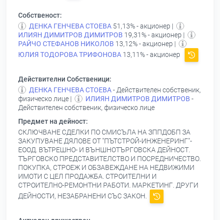
Собственост:
ДЕНКА ГЕНЧЕВА СТОЕВА
51,13% - акционер |
ИЛИЯН ДИМИТРОВ ДИМИТРОВ
19,31% - акционер |
РАЙЧО СТЕФАНОВ НИКОЛОВ
13,12% - акционер |
ЮЛИЯ ТОДОРОВА ТРИФОНОВА
13,11% - акционер
Действителни Собственици:
ДЕНКА ГЕНЧЕВА СТОЕВА
- Действителен собственик,
физическо лице |
ИЛИЯН ДИМИТРОВ ДИМИТРОВ
-
Действителен собственик, физическо лице
Предмет на дейност:
СКЛЮЧВАНЕ СДЕЛКИ ПО СМИСЪЛА НА ЗППДОБП ЗА
ЗАКУПУВАНЕ ДЯЛОВЕ ОТ "ПЪТСТРОЙ-ИНЖЕНЕРИНГ"-
ЕООД. ВЪТРЕШНО- И ВЪНШНОТЪРГОВСКА ДЕЙНОСТ.
ТЪРГОВСКО ПРЕДСТАВИТЕЛСТВО И ПОСРЕДНИЧЕСТВО.
ПОКУПКА, СТРОЕЖ И ОБЗАВЕЖДАНЕ НА НЕДВИЖИМИ
ИМОТИ С ЦЕЛ ПРОДАЖБА. СТРОИТЕЛНИ И
СТРОИТЕЛНО-РЕМОНТНИ РАБОТИ. МАРКЕТИНГ. ДРУГИ
ДЕЙНОСТИ, НЕЗАБРАНЕНИ СЪС ЗАКОН.