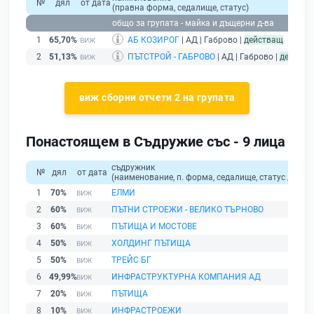
№
дял
от дата
(правна форма, седалище, статус)
общо за групата - майка и дъщерни д-ва
1
65,70%
АБ КОЗИРОГ
| АД | Габрово |
действащ
2
51,13%
ПЪТСТРОЙ - ГАБРОВО
| АД | Габрово |
действа
виж сборни отчети 2 на групата
Понастоящем в Съдружие със - 9 лица
съдружник
№
дял
от дата
(наименование, п. форма, седалище, статус / физи
1
70%
ЕЛМИ
2
60%
ПЪТНИ СТРОЕЖИ - ВЕЛИКО ТЪРНОВО
3
60%
ПЪТИЩА И МОСТОВЕ
4
50%
ХОЛДИНГ ПЪТИЩА
5
50%
ТРЕЙС БГ
6
49,99%
ИНФРАСТРУКТУРНА КОМПАНИЯ АД
7
20%
ПЪТИЩА
8
10%
ИНФРАСТРОЕЖИ