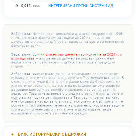
9
0,01%
ИНТЕГРИРАНИ ПЪТНИ СИСТЕМИ АД
Забележка:
Исторически финансови данни се поддържат от 2008
г. Ако липсва информация за години до 2024 г. , вероятно
дружеството е спряло дейност в годината, за която са последните
финансови данни.
Забележка:
Всички финансови данни в таблиците са за 2024 г. и
в хиляди лева
– ако за някои дружества липсват данни, най-
вероятно те са преустановили дейността си още в предходни
години.
Забележка:
Финансовите данни на компаниите се извличат от
публикуваните от тях финансови отчети в Търговския регистър. В
много редки случаи финансовите данни може да бъдат непълни
или неточно извлечени, за което са създадени автоматизирани
вътрешни контроли за тяхното откриване, и те се поправят от
редактор. Това отнема време с оглед на стотиците хиляди отчети,
които всяка година се публикуват в Търговския регистър, като
ние поправяме несъответствията от по-големите към по-малките
компании. Ако забележите непълноти или неточности във вашите
или в други финансови отчети, можете да ни пишете, за да
ескалираме приоритета за тяхната корекция.
ВИЖ
ИСТОРИЧЕСКИ СЪДРУЖИЯ