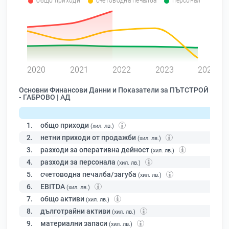
общо приходи
счетоводна печалба
персонал
0
2020
2021
2022
2023
2024
Основни Финансови Данни и Показатели за ПЪТСТРОЙ
- ГАБРОВО | АД
1.
общо приходи
(хил. лв.)
2.
нетни приходи от продажби
(хил. лв.)
3.
разходи за оперативна дейност
(хил. лв.)
4.
разходи за персонала
(хил. лв.)
5.
счетоводна печалба/загуба
(хил. лв.)
6.
EBITDA
(хил. лв.)
7.
общо активи
(хил. лв.)
8.
дълготрайни активи
(хил. лв.)
9.
материални запаси
(хил. лв.)