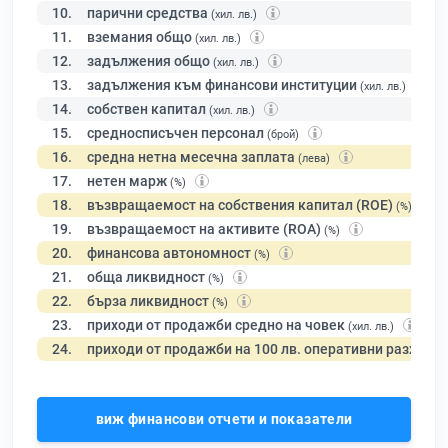
10.
парични средства
(хил. лв.)
11.
вземания общо
(хил. лв.)
12.
задължения общо
(хил. лв.)
13.
задължения към финансови институции
(хил. лв.)
14.
собствен капитал
(хил. лв.)
15.
средносписъчен персонал
(брой)
16.
средна нетна месечна заплата
(лева)
17.
нетен марж
(%)
18.
възвращаемост на собствения капитал (ROE)
(%)
19.
възвращаемост на активите (ROA)
(%)
20.
финансова автономност
(%)
21.
обща ликвидност
(%)
22.
бърза ликвидност
(%)
23.
приходи от продажби средно на човек
(хил. лв.)
24.
приходи от продажби на 100 лв. оперативни разходи
виж финансови отчети и показатели