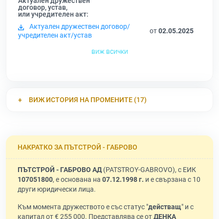
Актуален дружествен
договор, устав,
или учредителен акт:
Актуален дружествен договор/
от
02.05.2025
учредителен акт/устав
виж всички
ВИЖ ИСТОРИЯ НА ПРОМЕНИТЕ (17)
НАКРАТКО ЗА ПЪТСТРОЙ - ГАБРОВО
ПЪТСТРОЙ - ГАБРОВО АД
(PATSTROY-GABROVO), с ЕИК
107051800
, е основана на
07.12.1998 г.
и е свързана с 10
други юридически лица.
Към момента дружеството е със статус "
действащ
" и с
капитал от € 255 000. Представлява се от
ДЕНКА