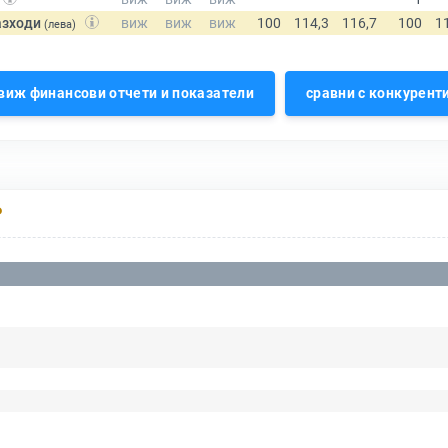
азходи
(лева)
виж финансови отчети и показатели
сравни с конкурент
Р