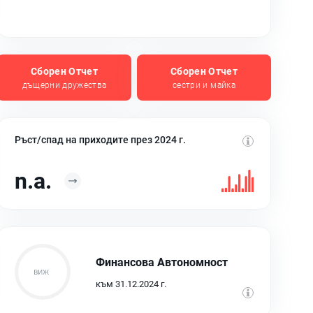
Сборен Отчет
Сборен Отчет
дъщерни дружества
сестри и майка
Ръст/спад на приходите през 2024 г.
n.a.
Финансова Автономност
към 31.12.2024 г.