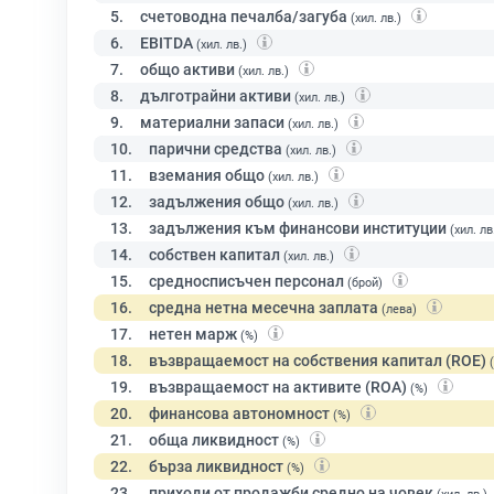
5.
счетоводна печалба/загуба
(хил. лв.)
6.
EBITDA
(хил. лв.)
7.
общо активи
(хил. лв.)
8.
дълготрайни активи
(хил. лв.)
9.
материални запаси
(хил. лв.)
10.
парични средства
(хил. лв.)
11.
вземания общо
(хил. лв.)
12.
задължения общо
(хил. лв.)
13.
задължения към финансови институции
(хил. лв
14.
собствен капитал
(хил. лв.)
15.
средносписъчен персонал
(брой)
16.
средна нетна месечна заплата
(лева)
17.
нетен марж
(%)
18.
възвращаемост на собствения капитал (ROE)
19.
възвращаемост на активите (ROA)
(%)
20.
финансова автономност
(%)
21.
обща ликвидност
(%)
22.
бърза ликвидност
(%)
23.
приходи от продажби средно на човек