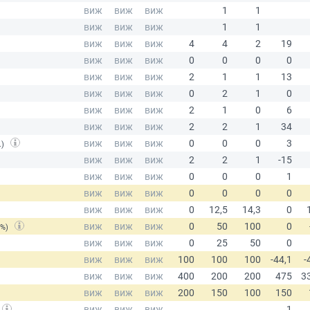
.)
(%)