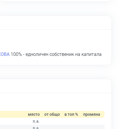
КОВА
100% - едноличен собственик на капитала
място
от общо
в топ %
промяна
n.a.
n.a.