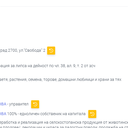
рад 2700, ул."Свобода" 2
ция за липса на дейност по чл. 38, ал. 9, т. 2 от зсч
цветя, растения, семена, торове, домашни любимци и храни за тях
ОВА
- управител
ОВА
100% - едноличен собственик на капитала
еработка и реализация на селскостопанска продукция от животински
 плодове/; декорации и украса за радостни поводи; продажба на с