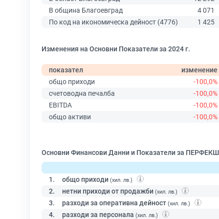
В община Благоевград
4 071
По код на икономическа дейност (4776)
1 425
Изменения на Основни Показатели за 2024 г.
показател
изменение
общо приходи
-100,0%
счетоводна печалба
-100,0%
EBITDA
-100,0%
общо активи
-100,0%
Основни Финансови Данни и Показатели за ПЕРФЕК
1.
общо приходи
(хил. лв.)
2.
нетни приходи от продажби
(хил. лв.)
3.
разходи за оперативна дейност
(хил. лв.)
4.
разходи за персонала
(хил. лв.)