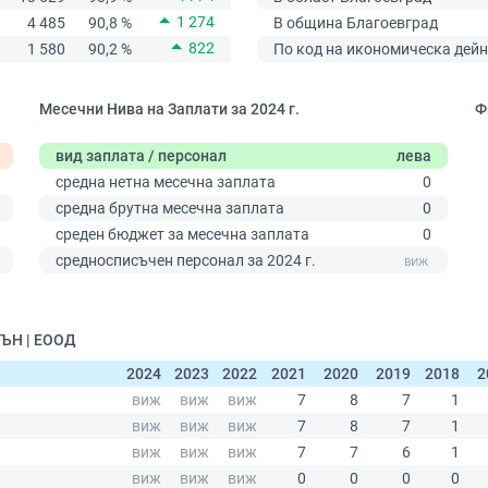
1 274
4 485
90,8 %
В община Благоевград
822
1 580
90,2 %
По код на икономическа дейн
Месечни Нива на Заплати за 2024 г.
Ф
вид заплата / персонал
лева
0
средна нетна месечна заплата
0
средна брутна месечна заплата
0
среден бюджет за месечна заплата
0
средносписъчен персонал за 2024 г.
ШЪН | ЕООД
2024
2023
2022
2021
2020
2019
2018
2