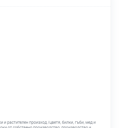
 и растителен произход /цветя, билки, гъби, мед и
токи от собствено производство; производство и