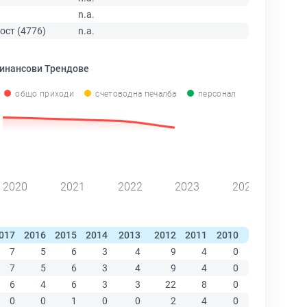
n.a.
ост (4776)
n.a.
инансови Трендове
общо приходи
счетоводна печалба
персонал
2020
2021
2022
2023
2024
017
2016
2015
2014
2013
2012
2011
2010