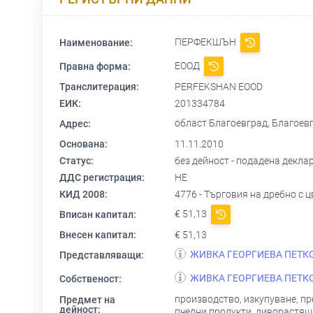
ПЕРФЕКШЪН
Наименование:
ЕООД
Правна форма:
Транслитерация:
PERFEKSHAN EOOD
ЕИК:
201334784
област Благоевград, Благоевг
Адрес:
Основана:
11.11.2010
Статус:
без дейност - подадена деклара
ДДС регистрация:
НЕ
КИД 2008:
4776 - Търговия на дребно с 
€ 51,13
Вписан капитал:
Внесен капитал:
€ 51,13
ЖИВКА ГЕОРГИЕВА ПЕТК
Представляващи:
ЖИВКА ГЕОРГИЕВА ПЕТК
Собственост:
производство, изкупуване, пр
Предмет на
дейност:
пчелни продукти, диворастящи