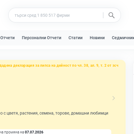
 Отчети
Персонални Отчети
Статии
Новини
Седмични
дадена декларация за липса на дейност по чл. 38, ал. 9, т. 2 от зсч
о с цветя, растения, семена, торове, домашни любимци
на промяна на
07.07.2026