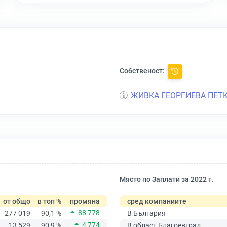
Собственост:
ЖИВКА ГЕОРГИЕВА ПЕТ
Място по Заплати за 2022 г.
от общо
в топ %
промяна
сред компаниите
88 778
277 019
90,1 %
В България
4 774
13 529
90,9 %
В област Благоевград