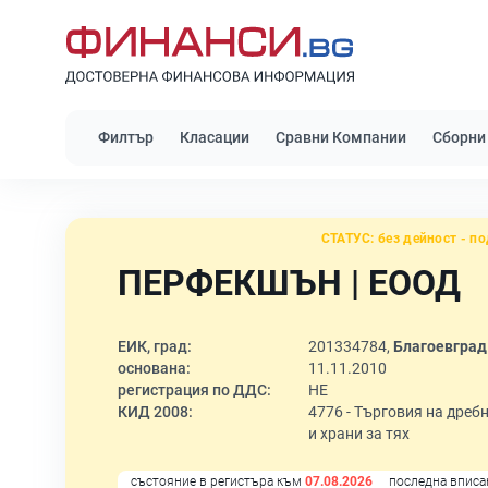
Филтър
Класации
Сравни Компании
Сборни
СТАТУС:
без дейност - по
ПЕРФЕКШЪН | ЕООД
ЕИК, град:
201334784,
Благоевград
основана:
11.11.2010
регистрация по ДДС:
НЕ
КИД 2008:
4776 -
Търговия на дребн
и храни за тях
състояние в регистъра към
07.08.2026
последна вписа