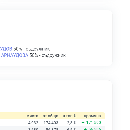
АУДОВ
50% - съдружник
 АРНАУДОВА
50% - съдружник
място
от общо
в топ %
промяна
171 590
4 932
174 403
2,8 %
56 596
3 680
56 378
6,5 %