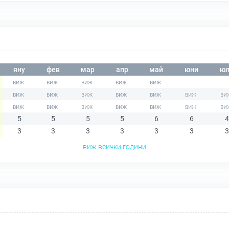
яну
фев
мар
апр
май
юни
юл
5
5
5
5
6
6
4
3
3
3
3
3
3
3
виж всички години