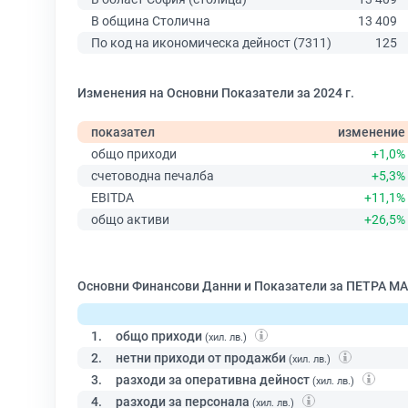
В община Столична
13 409
По код на икономическа дейност (7311)
125
Изменения на Основни Показатели за 2024 г.
показател
изменение
общо приходи
+1,0%
счетоводна печалба
+5,3%
EBITDA
+11,1%
общо активи
+26,5%
Основни Финансови Данни и Показатели за ПЕТРА МА
1.
общо приходи
(хил. лв.)
2.
нетни приходи от продажби
(хил. лв.)
3.
разходи за оперативна дейност
(хил. лв.)
4.
разходи за персонала
(хил. лв.)