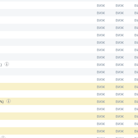
.)
(%)