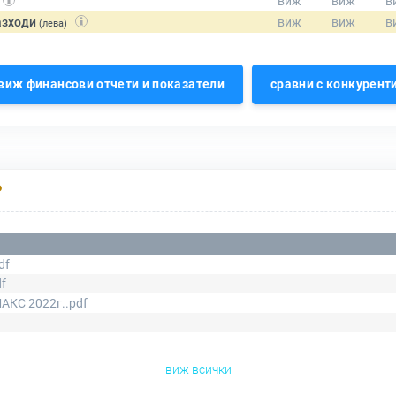
азходи
(лева)
виж финансови отчети и показатели
сравни с конкурент
Р
df
f
АКС 2022г..pdf
виж всички