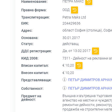
ПЕТРА МАКС
Наименование:
ООД
Правна форма:
Транслитерация:
Petra Maks Ltd
ЕИК:
204429636
област София (столица), София
Адрес:
Основана:
30.01.2017
Статус:
действащ
Да, от 13.02.2017
ДДС регистрация:
КИД 2008:
7311 - Дейност на рекламни а
€ 10,20
Вписан капитал:
Внесен капитал:
€ 10,20
ПЕТЪР ДИМИТРОВ АРНА
Представляващи:
ПЕТЪР ДИМИТРОВ АРНА
Собственост:
Външна и вътрешна търговия с
Предмет на
дейност:
агенство на местни и чуждест
ремонтни дейности, реконстр
продажба на строителни матер