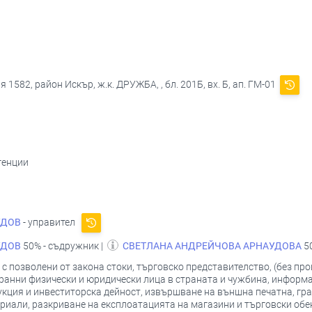
 1582, район Искър, ж.к. ДРУЖБА, , бл. 201Б, вх. Б, ап. ГМ-01
генции
УДОВ
- управител
УДОВ
50% - съдружник |
СВЕТЛАНА АНДРЕЙЧОВА АРНАУДОВА
5
 позволени от закона стоки, търговско представителство, (без про
ранни физически и юридически лица в страната и чужбина, информа
укция и инвеститорска дейност, извършване на външна печатна, гра
иали, разкриване на експлоатацията на магазини и търговски обек