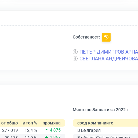
Собственост:
ПЕТЪР ДИМИТРОВ АРН
СВЕТЛАНА АНДРЕЙЧОВА
Място по Заплати за 2022 г.
от общо
в топ %
промяна
сред компаниите
4 875
277 019
12,4 %
В България
1 867
90 178
14,9 %
В област София (столица)