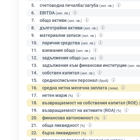
5.
счетоводна печалба/загуба
(хил. лв.)
6.
EBITDA
(хил. лв.)
7.
общо активи
(хил. лв.)
8.
дълготрайни активи
(хил. лв.)
9.
материални запаси
(хил. лв.)
10.
парични средства
(хил. лв.)
11.
вземания общо
(хил. лв.)
12.
задължения общо
(хил. лв.)
13.
задължения към финансови институции
(хил. лв
14.
собствен капитал
(хил. лв.)
15.
средносписъчен персонал
(брой)
16.
средна нетна месечна заплата
(лева)
17.
нетен марж
(%)
18.
възвращаемост на собствения капитал (ROE)
19.
възвращаемост на активите (ROA)
(%)
20.
финансова автономност
(%)
21.
обща ликвидност
(%)
22.
бърза ликвидност
(%)