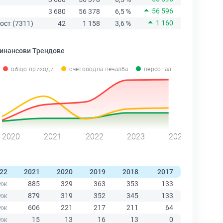
56 596
3 680
56 378
6,5 %
1 160
ост (7311)
42
1 158
3,6 %
инансови Трендове
общо приходи
счетоводна печалба
персонал
2020
2021
2022
2023
2024
22
2021
2020
2019
2018
2017