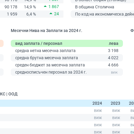
1 867
90 178
14,9 %
В община Столична
24
1 959
6,4 %
По код на икономическа дейн
Месечни Нива на Заплати за 2024 г.
Ф
вид заплата / персонал
лева
средна нетна месечна заплата
3 198
средна брутна месечна заплата
4 022
среден бюджет за месечна заплата
4 666
0
средносписъчен персонал за 2024 г.
КС | ООД
2024
2023
20