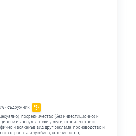
0% - съдружник
цесуално), посредничество (без инвестиционно) и
ционни и консултантски услуги, строителство и
фично и всякакъв вид друг реклама, производство и
ти в страната и чужбина, хотелиерство,