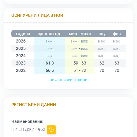
ОСИГУРЕНИ ЛИЦА В НОИ
година
средно год.
мин - макс
яну
фев
мар
2026
-
2025
-
2024
-
2023
61,3
59 - 63
62
63
61
2022
66,5
61 - 72
70
70
71
виж всички години
РЕГИСТЪРНИ ДАННИ
Наименование:
ПИ ЕН ДЖИ 1962