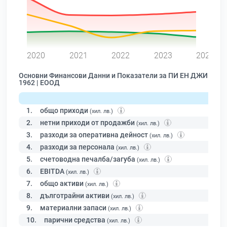
0
2020
2021
2022
2023
2024
Основни Финансови Данни и Показатели за ПИ ЕН ДЖИ
1962 | ЕООД
1.
общо приходи
(хил. лв.)
2.
нетни приходи от продажби
(хил. лв.)
3.
разходи за оперативна дейност
(хил. лв.)
4.
разходи за персонала
(хил. лв.)
5.
счетоводна печалба/загуба
(хил. лв.)
6.
EBITDA
(хил. лв.)
7.
общо активи
(хил. лв.)
8.
дълготрайни активи
(хил. лв.)
9.
материални запаси
(хил. лв.)
10.
парични средства
(хил. лв.)