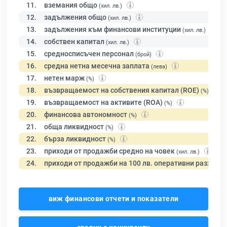
11.
вземания общо
(хил. лв.)
12.
задължения общо
(хил. лв.)
13.
задължения към финансови институции
(хил. лв.)
14.
собствен капитал
(хил. лв.)
15.
средносписъчен персонал
(брой)
16.
средна нетна месечна заплата
(лева)
17.
нетен марж
(%)
18.
възвращаемост на собствения капитал (ROE)
(%)
19.
възвращаемост на активите (ROA)
(%)
20.
финансова автономност
(%)
21.
обща ликвидност
(%)
22.
бърза ликвидност
(%)
23.
приходи от продажби средно на човек
(хил. лв.)
24.
приходи от продажби на 100 лв. оперативни разходи
виж финансови отчети и показатели