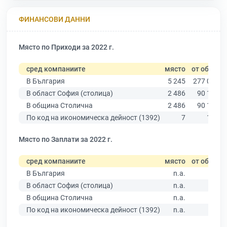
ФИНАНСОВИ ДАННИ
Място по Приходи за 2022 г.
сред компаниите
място
от общо
В България
5 245
277 019
В област София (столица)
2 486
90 178
В община Столична
2 486
90 178
По код на икономическа дейност (1392)
7
183
Място по Заплати за 2022 г.
сред компаниите
място
от общо
В България
n.a.
В област София (столица)
n.a.
В община Столична
n.a.
По код на икономическа дейност (1392)
n.a.