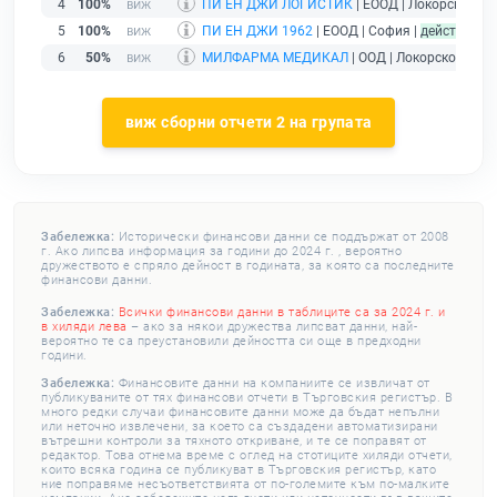
4
100%
ПИ ЕН ДЖИ ЛОГИСТИК
| ЕООД | Локорско |
де
5
100%
ПИ ЕН ДЖИ 1962
| ЕООД | София |
действащ
6
50%
МИЛФАРМА МЕДИКАЛ
| ООД | Локорско |
дейс
виж сборни отчети 2 на групата
Забележка:
Исторически финансови данни се поддържат от 2008
г. Ако липсва информация за години до 2024 г. , вероятно
дружеството е спряло дейност в годината, за която са последните
финансови данни.
Забележка:
Всички финансови данни в таблиците са за 2024 г. и
в хиляди лева
– ако за някои дружества липсват данни, най-
вероятно те са преустановили дейността си още в предходни
години.
Забележка:
Финансовите данни на компаниите се извличат от
публикуваните от тях финансови отчети в Търговския регистър. В
много редки случаи финансовите данни може да бъдат непълни
или неточно извлечени, за което са създадени автоматизирани
вътрешни контроли за тяхното откриване, и те се поправят от
редактор. Това отнема време с оглед на стотиците хиляди отчети,
които всяка година се публикуват в Търговския регистър, като
ние поправяме несъответствията от по-големите към по-малките