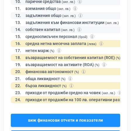
10.
парични средства
(хил. лв.)
11.
вземания общо
(хил. лв.)
12.
задължения общо
(хил. лв.)
13.
задължения към финансови институции
(хил. лв.)
14.
собствен капитал
(хил. лв.)
15.
средносписъчен персонал
(брой)
16.
средна нетна месечна заплата
(лева)
17.
нетен марж
(%)
18.
възвращаемост на собствения капитал (ROE)
(%)
19.
възвращаемост на активите (ROA)
(%)
20.
финансова автономност
(%)
21.
обща ликвидност
(%)
22.
бърза ликвидност
(%)
23.
приходи от продажби средно на човек
(хил. лв.)
24.
приходи от продажби на 100 лв. оперативни разходи
виж финансови отчети и показатели