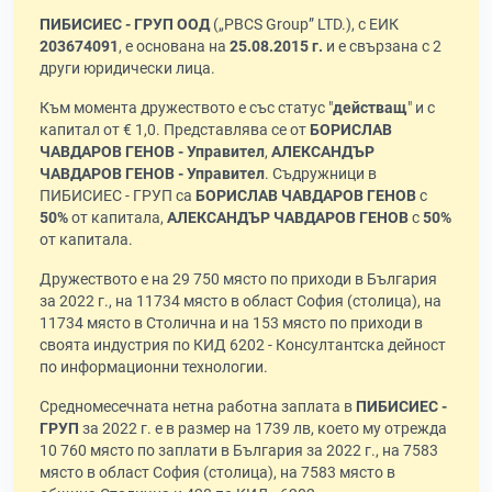
ПИБИСИЕС - ГРУП ООД
(„PBCS Group” LTD.), с ЕИК
203674091
, е основана на
25.08.2015 г.
и е свързана с 2
други юридически лица.
Към момента дружеството е със статус "
действащ
" и с
капитал от € 1,0. Представлява се от
БОРИСЛАВ
ЧАВДАРОВ ГЕНОВ - Управител
,
АЛЕКСАНДЪР
ЧАВДАРОВ ГЕНОВ - Управител
. Съдружници в
ПИБИСИЕС - ГРУП са
БОРИСЛАВ ЧАВДАРОВ ГЕНОВ
с
50%
от капитала,
АЛЕКСАНДЪР ЧАВДАРОВ ГЕНОВ
с
50%
от капитала.
Дружеството е на 29 750 място по приходи в България
за 2022 г., на 11734 място в област София (столица), на
11734 място в Столична и на 153 място по приходи в
своята индустрия по КИД 6202 - Консултантска дейност
по информационни технологии.
Средномесечната нетна работна заплата в
ПИБИСИЕС -
ГРУП
за 2022 г. е в размер на 1739 лв, което му отрежда
10 760 място по заплати в България за 2022 г., на 7583
място в област София (столица), на 7583 място в