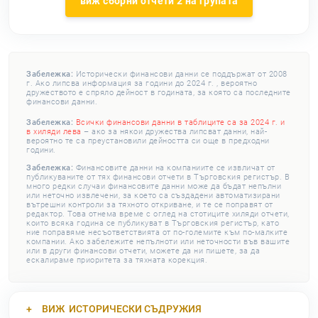
виж сборни отчети 2 на групата
Забележка:
Исторически финансови данни се поддържат от 2008
г. Ако липсва информация за години до 2024 г. , вероятно
дружеството е спряло дейност в годината, за която са последните
финансови данни.
Забележка:
Всички финансови данни в таблиците са за 2024 г. и
в хиляди лева
– ако за някои дружества липсват данни, най-
вероятно те са преустановили дейността си още в предходни
години.
Забележка:
Финансовите данни на компаниите се извличат от
публикуваните от тях финансови отчети в Търговския регистър. В
много редки случаи финансовите данни може да бъдат непълни
или неточно извлечени, за което са създадени автоматизирани
вътрешни контроли за тяхното откриване, и те се поправят от
редактор. Това отнема време с оглед на стотиците хиляди отчети,
които всяка година се публикуват в Търговския регистър, като
ние поправяме несъответствията от по-големите към по-малките
компании. Ако забележите непълноти или неточности във вашите
или в други финансови отчети, можете да ни пишете, за да
ескалираме приоритета за тяхната корекция.
ВИЖ
ИСТОРИЧЕСКИ СЪДРУЖИЯ