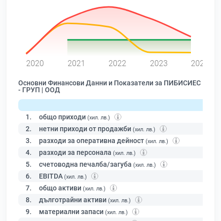
0
2020
2021
2022
2023
2024
Основни Финансови Данни и Показатели за ПИБИСИЕС
- ГРУП | ООД
1.
общо приходи
(хил. лв.)
2.
нетни приходи от продажби
(хил. лв.)
3.
разходи за оперативна дейност
(хил. лв.)
4.
разходи за персонала
(хил. лв.)
5.
счетоводна печалба/загуба
(хил. лв.)
6.
EBITDA
(хил. лв.)
7.
общо активи
(хил. лв.)
8.
дълготрайни активи
(хил. лв.)
9.
материални запаси
(хил. лв.)