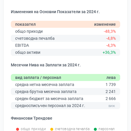
Изменения на Основни Показатели за 2024 г.
показател
изменение
общо приходи
-48,3%
счетоводна печалба
-4,8%
EBITDA
-4,3%
общо активи
+36,3%
Месечни Нива на Заплати за 2024 г.
вид заплата / персонал
лева
средна нетна месечна заплата
1 739
средна брутна месечна заплата
2 241
среден бюджет за месечна заплата
2 666
средносписъчен персонал за 2024 г.
Финансови Трендове
общо приходи
счетоводна печалба
персонал