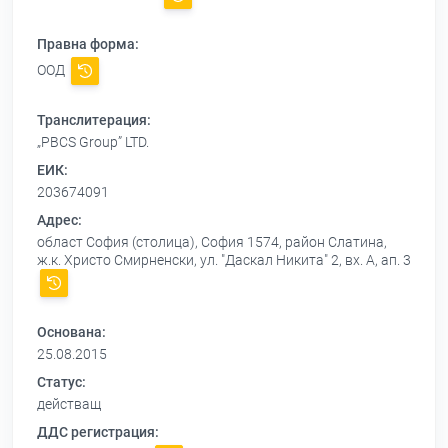
Правна форма:
ООД
Транслитерация:
„PBCS Group” LTD.
ЕИК:
203674091
Адрес:
област София (столица), София 1574, район Слатина,
ж.к. Христо Смирненски, ул. "Даскал Никита" 2, вх. А, ап. 3
Основана:
25.08.2015
Статус:
действащ
ДДС регистрация: