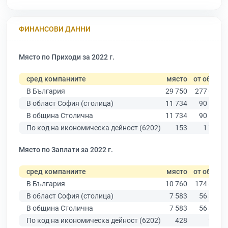
ФИНАНСОВИ ДАННИ
Място по Приходи за 2022 г.
сред компаниите
място
от общо
В България
29 750
277 019
В област София (столица)
11 734
90 178
В община Столична
11 734
90 178
По код на икономическа дейност (6202)
153
1 740
Място по Заплати за 2022 г.
сред компаниите
място
от общо
В България
10 760
174 403
В област София (столица)
7 583
56 378
В община Столична
7 583
56 378
По код на икономическа дейност (6202)
428
969