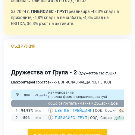
община Столична и 428 по КИД - 6202.
За 2024 г.
ПИБИСИЕС - ГРУП
реализира -48,3% спад на
приходите, -4,8% спад на печалбата, -4,3% спад на
EBITDA, 36,3% ръст на активите.
СЪДРУЖИЯ
Дружества от Група - 2
(дружества със същия
мажоритарен собственик - БОРИСЛАВ ЧАВДАРОВ ГЕНОВ)
наименование
№
дял
от дата
(правна форма, седалище, статус)
общо за групата - майка и дъщерни д-ва
1
94,99%
ЦВЕТЯ.БГ ТРЕЙДИНГ
| ООД | София |
без пода
2
50%
ПИБИСИЕС - ГРУП
| ООД | София |
действащ