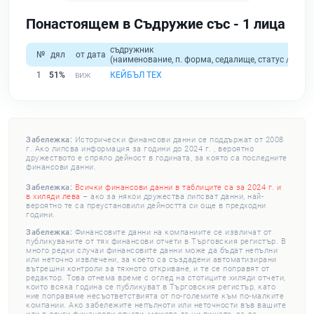
Понастоящем в Съдружие със - 1 лица
съдружник
№
дял
от дата
(наименование, п. форма, седалище, статус / физи
1
51%
КЕЙБЪЛ ТЕХ
Забележка:
Исторически финансови данни се поддържат от 2008
г. Ако липсва информация за години до 2024 г. , вероятно
дружеството е спряло дейност в годината, за която са последните
финансови данни.
Забележка:
Всички финансови данни в таблиците са за 2024 г. и
в хиляди лева
– ако за някои дружества липсват данни, най-
вероятно те са преустановили дейността си още в предходни
години.
Забележка:
Финансовите данни на компаниите се извличат от
публикуваните от тях финансови отчети в Търговския регистър. В
много редки случаи финансовите данни може да бъдат непълни
или неточно извлечени, за което са създадени автоматизирани
вътрешни контроли за тяхното откриване, и те се поправят от
редактор. Това отнема време с оглед на стотиците хиляди отчети,
които всяка година се публикуват в Търговския регистър, като
ние поправяме несъответствията от по-големите към по-малките
компании. Ако забележите непълноти или неточности във вашите