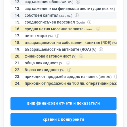
12.
задължения общо
(хил. лв.)
13.
задължения към финансови институции
(хил. лв.)
14.
собствен капитал
(хил. лв.)
15.
средносписъчен персонал
(брой)
16.
средна нетна месечна заплата
(лева)
17.
нетен марж
(%)
18.
възвращаемост на собствения капитал (ROE)
(%)
19.
възвращаемост на активите (ROA)
(%)
20.
финансова автономност
(%)
21.
обща ликвидност
(%)
22.
бърза ликвидност
(%)
23.
приходи от продажби средно на човек
(хил. лв.)
24.
приходи от продажби на 100 лв. оперативни разходи
виж финансови отчети и показатели
сравни с конкуренти