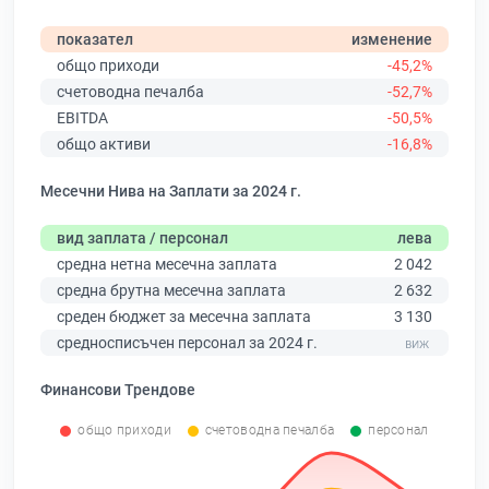
показател
изменение
общо приходи
-45,2%
счетоводна печалба
-52,7%
EBITDA
-50,5%
общо активи
-16,8%
Месечни Нива на Заплати за 2024 г.
вид заплата / персонал
лева
средна нетна месечна заплата
2 042
средна брутна месечна заплата
2 632
среден бюджет за месечна заплата
3 130
средносписъчен персонал за 2024 г.
Финансови Трендове
общо приходи
счетоводна печалба
персонал