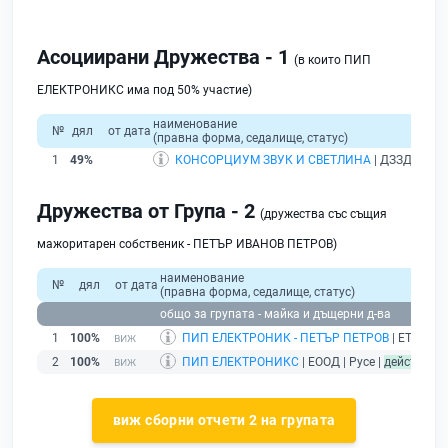
Асоциирани Дружества - 1
(в които ПИП
ЕЛЕКТРОНИКС има под 50% участие)
наименование
№
дял
от дата
(правна форма, седалище, статус)
1
49%
КОНСОРЦИУМ ЗВУК И СВЕТЛИНА
| ДЗЗД | гр. 
Дружества от Група - 2
(дружества със същия
мажоритарен собственик - ПЕТЪР ИВАНОВ ПЕТРОВ)
наименование
№
дял
от дата
(правна форма, седалище, статус)
общо за групата - майка и дъщерни д-ва
1
100%
ПИП ЕЛЕКТРОНИК - ПЕТЪР ПЕТРОВ
| ЕТ | Русе
2
100%
ПИП ЕЛЕКТРОНИКС
| ЕООД | Русе |
действащ
виж сборни отчети 2 на групата