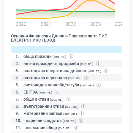
0
2020
2021
2022
2023
2024
Основни Финансови Данни и Показатели за ПИП
ЕЛЕКТРОНИКС | ЕООД
1.
общо приходи
(хил. лв.)
2.
нетни приходи от продажби
(хил. лв.)
3.
разходи за оперативна дейност
(хил. лв.)
4.
разходи за персонала
(хил. лв.)
5.
счетоводна печалба/загуба
(хил. лв.)
6.
EBITDA
(хил. лв.)
7.
общо активи
(хил. лв.)
8.
дълготрайни активи
(хил. лв.)
9.
материални запаси
(хил. лв.)
10.
парични средства
(хил. лв.)
11.
вземания общо
(хил. лв.)