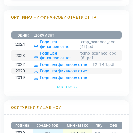
ОРИГИНАЛНИ ФИНАНСОВИ ОТЧЕТИ ОТ ТР
Година
Документ
Годишен
temp_scanned_doc
2024
финансов отчет
(45).pdf
Годишен
temp_scanned_doc
2023
финансов отчет
(6).pdf
2022
Годишен финансов отчет
Г2 ПИП.pdf
2020
Годишен финансов отчет
2019
Годишен финансов отчет
виж всички
ОСИГУРЕНИ ЛИЦА В НОИ
година
средно год.
мин - макс
яну
фев
мар
2026
-