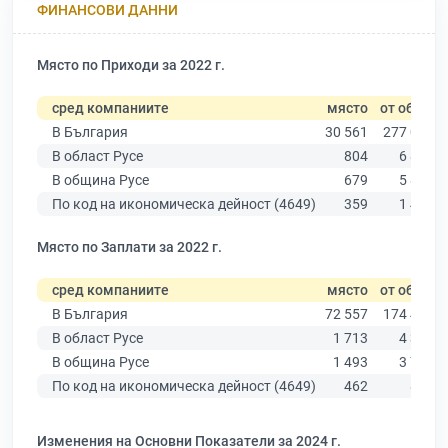
ФИНАНСОВИ ДАННИ
Място по Приходи за 2022 г.
сред компаниите
място
от общо
В България
30 561
277 019
В област Русе
804
6 851
В община Русе
679
5 883
По код на икономическа дейност (4649)
359
1 440
Място по Заплати за 2022 г.
сред компаниите
място
от общо
В България
72 557
174 403
В област Русе
1 713
4 390
В община Русе
1 493
3 764
По код на икономическа дейност (4649)
462
874
Изменения на Основни Показатели за 2024 г.