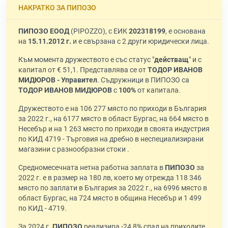
НАКРАТКО ЗА ПИПОЗО
ПИПОЗО ЕООД
(PIPOZZO), с ЕИК
202318199
, е основана
на
15.11.2012 г.
и е свързана с 2 други юридически лица.
Към момента дружеството е със статус "
действащ
" и с
капитал от € 51,1. Представлява се от
ТОДОР ИВАНОВ
МИДЮРОВ - Управител
. Съдружници в ПИПОЗО са
ТОДОР ИВАНОВ МИДЮРОВ
с
100%
от капитала.
Дружеството е на 106 277 място по приходи в България
за 2022 г., на 6177 място в област Бургас, на 664 място в
Несебър и на 1 263 място по приходи в своята индустрия
по КИД 4719 - Търговия на дребно в неспециализирани
магазини с разнообразни стоки .
Средномесечната нетна работна заплата в
ПИПОЗО
за
2022 г. е в размер на 180 лв, което му отрежда 118 346
място по заплати в България за 2022 г., на 6996 място в
област Бургас, на 724 място в община Несебър и 1 499
по КИД - 4719.
За 2024 г.
ПИПОЗО
реализира -24,8% спад на приходите,