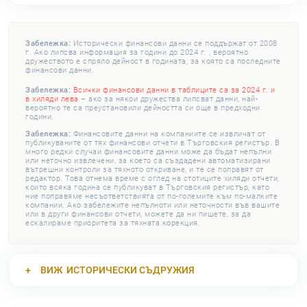
Забележка:
Исторически финансови данни се поддържат от 2008
г. Ако липсва информация за години до 2024 г. , вероятно
дружеството е спряло дейност в годината, за която са последните
финансови данни.
Забележка:
Всички финансови данни в таблиците са за 2024 г. и
в хиляди лева
– ако за някои дружества липсват данни, най-
вероятно те са преустановили дейността си още в предходни
години.
Забележка:
Финансовите данни на компаниите се извличат от
публикуваните от тях финансови отчети в Търговския регистър. В
много редки случаи финансовите данни може да бъдат непълни
или неточно извлечени, за което са създадени автоматизирани
вътрешни контроли за тяхното откриване, и те се поправят от
редактор. Това отнема време с оглед на стотиците хиляди отчети,
които всяка година се публикуват в Търговския регистър, като
ние поправяме несъответствията от по-големите към по-малките
компании. Ако забележите непълноти или неточности във вашите
или в други финансови отчети, можете да ни пишете, за да
ескалираме приоритета за тяхната корекция.
ВИЖ
ИСТОРИЧЕСКИ СЪДРУЖИЯ