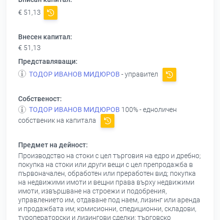
€ 51,13
Внесен капитал:
€ 51,13
Представляващи:
ТОДОР ИВАНОВ МИДЮРОВ
- управител
Собственост:
ТОДОР ИВАНОВ МИДЮРОВ
100% - едноличен
собственик на капитала
Предмет на дейност:
Производство на стоки с цел търговия на едро и дребно;
покупка на стоки или други вещи с цел препродажба в
първоначален, обработен или преработен вид; покупка
на недвижими имоти и вещни права върху недвижими
имоти, извършване на строежи и подобрения,
управлението им, отдаване под наем, лизинг или аренда
и продажбата им; комисионни, спедиционни, складови,
туроператорски и лизингови сделки; търговско