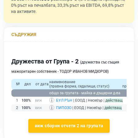
0% ръст на печалбата, 33,3% ръст на EBITDA, 69,8% ръст
на активите.
СЪДРУЖИЯ
Дружества от Група - 2
(дружества със същия
мажоритарен собственик - ТОДОР ИВАНОВ МИДЮРОВ)
наименование
общо
№
дял
от дата
(правна форма, седалище, статус)
приходи
общо за групата - майка и дъщерни д-ва
1
100%
БУЛ РЪН
| ЕООД | Несебър |
действащ
2
100%
ПИПОЗО
| ЕООД | Несебър |
действащ
виж сборни отчети 2 на групата