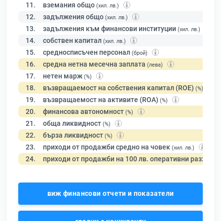
11.
вземания общо
(хил. лв.)
12.
задължения общо
(хил. лв.)
13.
задължения към финансови институции
(хил. лв.)
14.
собствен капитал
(хил. лв.)
15.
средносписъчен персонал
(брой)
16.
средна нетна месечна заплата
(лева)
17.
нетен марж
(%)
18.
възвращаемост на собствения капитал (ROE)
(%)
19.
възвращаемост на активите (ROA)
(%)
20.
финансова автономност
(%)
21.
обща ликвидност
(%)
22.
бърза ликвидност
(%)
23.
приходи от продажби средно на човек
(хил. лв.)
24.
приходи от продажби на 100 лв. оперативни разходи
виж финансови отчети и показатели