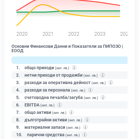
0
2020
2021
2022
2023
2024
Основни Финансови Данни и Показатели за ПИПОЗО |
ЕООД
1.
общо приходи
(хил. лв.)
2.
нетни приходи от продажби
(хил. лв.)
3.
разходи за оперативна дейност
(хил. лв.)
4.
разходи за персонала
(хил. лв.)
5.
счетоводна печалба/загуба
(хил. лв.)
6.
EBITDA
(хил. лв.)
7.
общо активи
(хил. лв.)
8.
дълготрайни активи
(хил. лв.)
9.
материални запаси
(хил. лв.)
10.
парични средства
(хил. лв.)