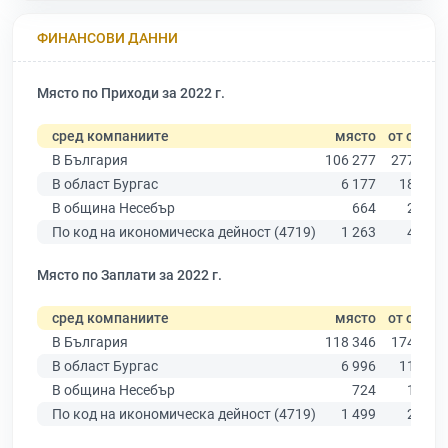
ФИНАНСОВИ ДАННИ
Място по Приходи за 2022 г.
сред компаниите
място
от общо
В България
106 277
277 019
В област Бургас
6 177
18 275
В община Несебър
664
2 223
По код на икономическа дейност (4719)
1 263
4 682
Място по Заплати за 2022 г.
сред компаниите
място
от общо
В България
118 346
174 403
В област Бургас
6 996
11 009
В община Несебър
724
1 265
По код на икономическа дейност (4719)
1 499
2 938