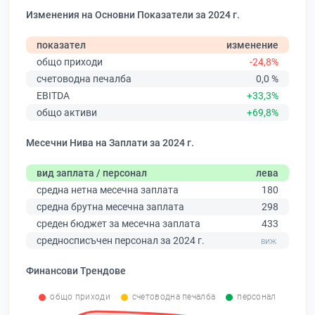
Изменения на Основни Показатели за 2024 г.
показател
изменение
общо приходи
-24,8%
счетоводна печалба
0,0 %
EBITDA
+33,3%
общо активи
+69,8%
Месечни Нива на Заплати за 2024 г.
вид заплата / персонал
лева
средна нетна месечна заплата
180
средна брутна месечна заплата
298
среден бюджет за месечна заплата
433
средносписъчен персонал за 2024 г.
Финансови Трендове
общо приходи
счетоводна печалба
персонал