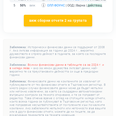
5
50%
ОЛЛ ФОУНС
| ООД | Варна |
действащ
виж сборни отчети 2 на групата
Забележка:
Исторически финансови данни се поддържат от 2008
г. Ако липсва информация за години до 2024 г. , вероятно
дружеството е спряло дейност в годината, за която са последните
финансови данни.
Забележка:
Всички финансови данни в таблиците са за 2024 г. и
в хиляди лева
– ако за някои дружества липсват данни, най-
вероятно те са преустановили дейността си още в предходни
години.
Забележка:
Финансовите данни на компаниите се извличат от
публикуваните от тях финансови отчети в Търговския регистър. В
много редки случаи финансовите данни може да бъдат непълни
или неточно извлечени, за което са създадени автоматизирани
вътрешни контроли за тяхното откриване, и те се поправят от
редактор. Това отнема време с оглед на стотиците хиляди отчети,
които всяка година се публикуват в Търговския регистър, като
ние поправяме несъответствията от по-големите към по-малките
компании. Ако забележите непълноти или неточности във вашите
или в други финансови отчети, можете да ни пишете, за да
ескалираме приоритета за тяхната корекция.