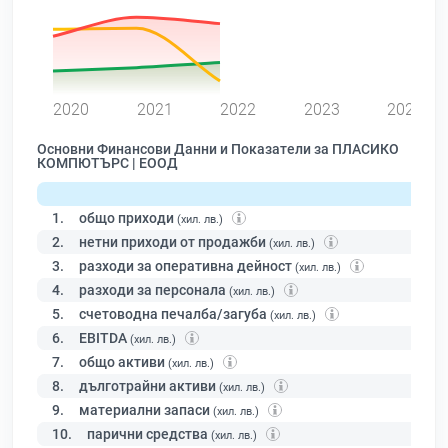
0
2020
2021
2022
2023
2024
Основни Финансови Данни и Показатели за ПЛАСИКО
КОМПЮТЪРС | ЕООД
1.
общо приходи
(хил. лв.)
2.
нетни приходи от продажби
(хил. лв.)
3.
разходи за оперативна дейност
(хил. лв.)
4.
разходи за персонала
(хил. лв.)
5.
счетоводна печалба/загуба
(хил. лв.)
6.
EBITDA
(хил. лв.)
7.
общо активи
(хил. лв.)
8.
дълготрайни активи
(хил. лв.)
9.
материални запаси
(хил. лв.)
10.
парични средства
(хил. лв.)