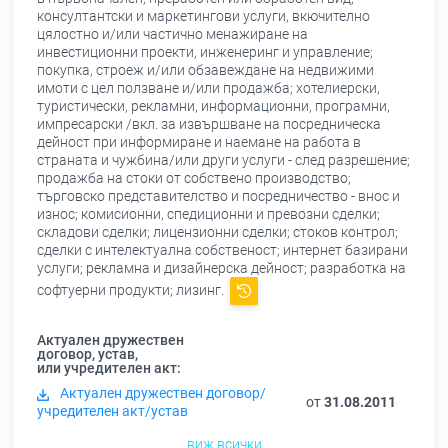
консултантски и маркетингови услуги, вкючително
цялостно и/или частично менажиране на
инвестиционни проекти, инженеринг и управление;
покупка, строеж и/или обзавеждане на недвижими
имоти с цел ползване и/или продажба; хотелиерски,
туристически, рекламни, информационни, програмни,
импресарски /вкл. за извършване на посредническа
дейност при информиране и наемане на работа в
страната и чужбина/или други услуги - след разрешение;
продажба на стоки от собствено производство;
търговско представителство и посредничество - внос и
износ; комисионни, спедиционни и превозни сделки;
складови сделки; лицензионни сделки; стоков контрол;
сделки с интелектуална собственост; интернет базирани
услуги; рекламна и дизайнерска дейност; разработка на
софтуерни продукти; лизинг.
Актуален дружествен
договор, устав,
или учредителен акт:
Актуален дружествен договор/
от
31.08.2011
учредителен акт/устав
виж всички