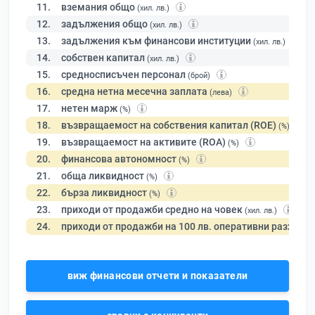
11.
вземания общо
(хил. лв.)
12.
задължения общо
(хил. лв.)
13.
задължения към финансови институции
(хил. лв.)
14.
собствен капитал
(хил. лв.)
15.
средносписъчен персонал
(брой)
16.
средна нетна месечна заплата
(лева)
17.
нетен марж
(%)
18.
възвращаемост на собствения капитал (ROE)
(%)
19.
възвращаемост на активите (ROA)
(%)
20.
финансова автономност
(%)
21.
обща ликвидност
(%)
22.
бърза ликвидност
(%)
23.
приходи от продажби средно на човек
(хил. лв.)
24.
приходи от продажби на 100 лв. оперативни разходи
виж финансови отчети и показатели