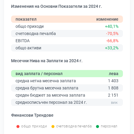
Изменения на Основни Показатели за 2024 г.
показател
изменение
общо приходи
+40,1%
счетоводна печалба
-70,5%
EBITDA
-66,8%
общо активи
+33,2%
Месечни Нива на Заплати за 2024 г.
вид заплата / персонал
лева
средна нетна месечна заплата
1 403
средна брутна месечна заплата
1 808
среден бюджет за месечна заплата
2 151
средносписъчен персонал за 2024 г.
Финансови Трендове
общо приходи
счетоводна печалба
персонал