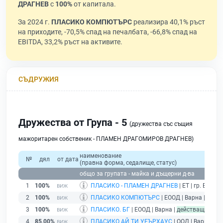
ДРАГНЕВ
с
100%
от капитала.
За 2024 г.
ПЛАСИКО КОМПЮТЪРС
реализира 40,1% ръст
на приходите, -70,5% спад на печалбата, -66,8% спад на
EBITDA, 33,2% ръст на активите.
СЪДРУЖИЯ
Дружества от Група - 5
(дружества със същия
мажоритарен собственик - ПЛАМЕН ДРАГОМИРОВ ДРАГНЕВ)
наименование
№
дял
от дата
(правна форма, седалище, статус)
общо за групата - майка и дъщерни д-ва
1
100%
ПЛАСИКО - ПЛАМЕН ДРАГНЕВ
| ЕТ | гр. Варна 
2
100%
ПЛАСИКО КОМПЮТЪРС
| ЕООД | Варна |
дейс
3
100%
ПЛАСИКО. БГ
| ЕООД | Варна |
действащ
4
85,00%
ПЛАСИКО АЙ ТИ УЕЪРХАУС
| ООД | Варна |
де