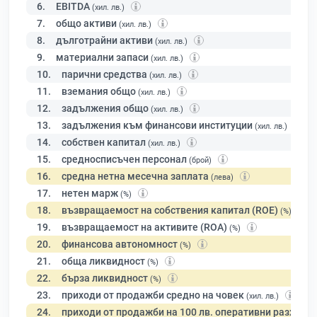
6.
EBITDA
(хил. лв.)
7.
общо активи
(хил. лв.)
8.
дълготрайни активи
(хил. лв.)
9.
материални запаси
(хил. лв.)
10.
парични средства
(хил. лв.)
11.
вземания общо
(хил. лв.)
12.
задължения общо
(хил. лв.)
13.
задължения към финансови институции
(хил. лв.)
14.
собствен капитал
(хил. лв.)
15.
средносписъчен персонал
(брой)
16.
средна нетна месечна заплата
(лева)
17.
нетен марж
(%)
18.
възвращаемост на собствения капитал (ROE)
(%)
19.
възвращаемост на активите (ROA)
(%)
20.
финансова автономност
(%)
21.
обща ликвидност
(%)
22.
бърза ликвидност
(%)
23.
приходи от продажби средно на човек
(хил. лв.)
24.
приходи от продажби на 100 лв. оперативни разходи