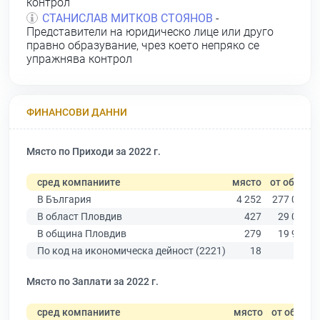
контрол
СТАНИСЛАВ МИТКОВ СТОЯНОВ
-
Представители на юридическо лице или друго
правно образувание, чрез което непряко се
упражнява контрол
ФИНАНСОВИ ДАННИ
Място по Приходи за 2022 г.
сред компаниите
място
от общо
В България
4 252
277 019
В област Пловдив
427
29 067
В община Пловдив
279
19 939
По код на икономическа дейност (2221)
18
89
Място по Заплати за 2022 г.
сред компаниите
място
от общо