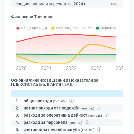
средносписъчен персонал за 2024 г.
Финансови Трендове
общо приходи
счетоводна печалба
персонал
0
2020
2021
2022
2023
2024
Основни Финансови Данни и Показатели за
ПЛЕКСИСТАБ БЪЛГАРИЯ | ЕАД
1.
общо приходи
(хил. лв.)
2.
нетни приходи от продажби
(хил. лв.)
3.
разходи за оперативна дейност
(хил. лв.)
4.
разходи за персонала
(хил. лв.)
5.
счетоводна печалба/загуба
(хил. лв.)