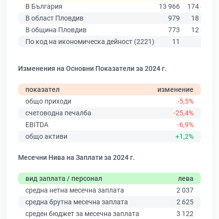
В България
13 966
174 403
В област Пловдив
979
18 305
В община Пловдив
773
12 387
По код на икономическа дейност (2221)
11
82
Изменения на Основни Показатели за 2024 г.
показател
изменение
общо приходи
-5,5%
счетоводна печалба
-25,4%
EBITDA
-6,9%
общо активи
+1,2%
Месечни Нива на Заплати за 2024 г.
вид заплата / персонал
лева
средна нетна месечна заплата
2 037
средна брутна месечна заплата
2 625
среден бюджет за месечна заплата
3 122