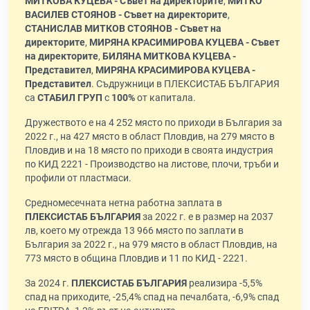
МИТКОВА КУЦЕВА - Съвет на директорите
,
МИТКО
ВАСИЛЕВ СТОЯНОВ - Съвет на директорите
,
СТАНИСЛАВ МИТКОВ СТОЯНОВ - Съвет на
директорите
,
МИРЯНА КРАСИМИРОВА КУЦЕВА - Съвет
на директорите
,
БИЛЯНА МИТКОВА КУЦЕВА -
Представител
,
МИРЯНА КРАСИМИРОВА КУЦЕВА -
Представител
. Съдружници в ПЛЕКСИСТАБ БЪЛГАРИЯ
са
СТАБИЛ ГРУП
с
100%
от капитала.
Дружеството е на 4 252 място по приходи в България за
2022 г., на 427 място в област Пловдив, на 279 място в
Пловдив и на 18 място по приходи в своята индустрия
по КИД 2221 - Производство на листове, плочи, тръби и
профили от пластмаси.
Средномесечната нетна работна заплата в
ПЛЕКСИСТАБ БЪЛГАРИЯ
за 2022 г. е в размер на 2037
лв, което му отрежда 13 966 място по заплати в
България за 2022 г., на 979 място в област Пловдив, на
773 място в община Пловдив и 11 по КИД - 2221.
За 2024 г.
ПЛЕКСИСТАБ БЪЛГАРИЯ
реализира -5,5%
спад на приходите, -25,4% спад на печалбата, -6,9% спад