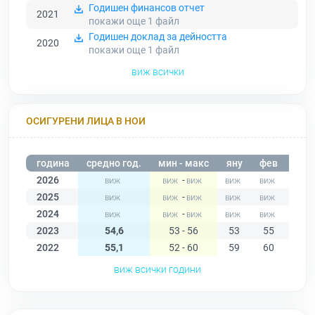
Годишен финансов отчет
2021
покажи още 1
файл
Годишен доклад за дейността
2020
покажи още 1
файл
виж всички
ОСИГУРЕНИ ЛИЦА В НОИ
година
средно год.
мин - макс
яну
фев
мар
2026
-
2025
-
2024
-
2023
54,6
53 - 56
53
55
56
2022
55,1
52 - 60
59
60
58
виж всички години