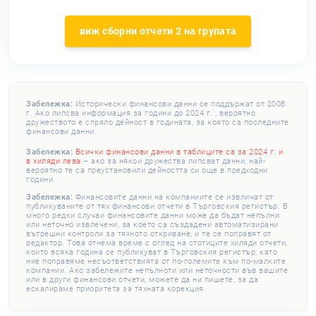
виж сборни отчети 2 на групата
Забележка:
Исторически финансови данни се поддържат от 2008
г. Ако липсва информация за години до 2024 г. , вероятно
дружеството е спряло дейност в годината, за която са последните
финансови данни.
Забележка:
Всички финансови данни в таблиците са за 2024 г. и
в хиляди лева
– ако за някои дружества липсват данни, най-
вероятно те са преустановили дейността си още в предходни
години.
Забележка:
Финансовите данни на компаниите се извличат от
публикуваните от тях финансови отчети в Търговския регистър. В
много редки случаи финансовите данни може да бъдат непълни
или неточно извлечени, за което са създадени автоматизирани
вътрешни контроли за тяхното откриване, и те се поправят от
редактор. Това отнема време с оглед на стотиците хиляди отчети,
които всяка година се публикуват в Търговския регистър, като
ние поправяме несъответствията от по-големите към по-малките
компании. Ако забележите непълноти или неточности във вашите
или в други финансови отчети, можете да ни пишете, за да
ескалираме приоритета за тяхната корекция.