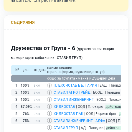
на EBITDA, 1,2% ръст на активите.
СЪДРУЖИЯ
Дружества от Група - 6
(дружества със същия
мажоритарен собственик - СТАБИЛ ГРУП)
наименование
№
дял
от дата
(правна форма, седалище, статус)
общо за групата - майка и дъщерни д-ва
1
100%
ПЛЕКСИСТАБ БЪЛГАРИЯ
| ЕАД | Пловдив |
де
2
100%
СТАБИЛ АГРО ТРЕЙД
| ЕООД | Пловдив |
дейс
3
100%
СТАБИЛ ИНЖЕНЕРИНГ
| ЕООД | Пловдив |
де
4
87,09%
ХИДРОСТАБ
| ООД | Пловдив |
действащ
5
76%
ХИДРОСТАБ ПАК
| ООД | Червен бряг |
действ
6
75%
СТАБИЛИНЖЕНЕРИНГ - АЛФА
| ООД | Пловдив
СТАБИЛ ГРУП
| АД | Пловдив |
действащ
- др