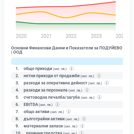
0
2020
2021
2022
2023
2024
Основни Финансови Данни и Показатели за ПОДУЙЕВО
| ООД
1.
общо приходи
(хил. лв.)
2.
нетни приходи от продажби
(хил. лв.)
3.
разходи за оперативна дейност
(хил. лв.)
4.
разходи за персонала
(хил. лв.)
5.
счетоводна печалба/загуба
(хил. лв.)
6.
EBITDA
(хил. лв.)
7.
общо активи
(хил. лв.)
8.
дълготрайни активи
(хил. лв.)
9.
материални запаси
(хил. лв.)
10.
парични средства
(хил. лв.)