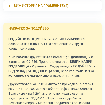
ВИЖ ИСТОРИЯ НА ПРОМЕНИТЕ (2)
НАКРАТКО ЗА ПОДУЙЕВО
ПОДУЙЕВО ООД
(PODUYEVO), с ЕИК
122043998
, е
основана на
06.06.1991 г.
и е свързана с 2 други
юридически лица.
Към момента дружеството е със статус "
действащ
" и с
капитал от € 2 556. Представлява се от
БЕДРИ КАДРИ
ПОДВОРИЦА - Управител
. Съдружници в ПОДУЙЕВО са
БЕДРИ КАДРИ ПОДВОРИЦА
с
90,0%
от капитала,
ИЛКА
МЛАДЕНОВА ЙОРДАНОВА
с
10,0%
от капитала.
Дружеството е на 34 014 място по приходи в България
за 2022 г., на 745 място в област София, на 48 място в
Божурище и на 1 261 място по приходи в своята
индустрия по КИД 4711 - Търговия на дребно в
неспециализирани магазини предимно с хранителни