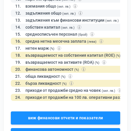
11.
вземания общо
(хил. лв.)
12.
задължения общо
(хил. лв.)
13.
задължения към финансови институции
(хил. лв.)
14.
собствен капитал
(хил. лв.)
15.
средносписъчен персонал
(брой)
16.
средна нетна месечна заплата
(лева)
17.
нетен марж
(%)
18.
възвращаемост на собствения капитал (ROE)
(%)
19.
възвращаемост на активите (ROA)
(%)
20.
финансова автономност
(%)
21.
обща ликвидност
(%)
22.
бърза ликвидност
(%)
23.
приходи от продажби средно на човек
(хил. лв.)
24.
приходи от продажби на 100 лв. оперативни разходи
виж финансови отчети и показатели