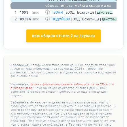
общо за групата - майка и дъщерни д-ва
1
100%
ГЗОНИ
| ЕООД | Божурище |
действащ
2
89,98%
ПОДУЙЕВО
| ООД | Божурище |
действащ
виж сборни отчети 2 на групата
Забележка:
Исторически финансови данни се поддържат от 2008
г. Ако липсва информация за години до 2024 г. , вероятно
дружеството е спряло дейност в годината, за която са последните
финансови данни.
Забележка:
Всички финансови данни в таблиците са за 2024 г. и
в хиляди лева
– ако за някои дружества липсват данни, най-
вероятно те са преустановили дейността си още в предходни
години.
Забележка:
Финансовите данни на компаниите се извличат от
публикуваните от тях финансови отчети в Търговския регистър. В
много редки случаи финансовите данни може да бъдат непълни
или неточно извлечени, за което са създадени автоматизирани
вътрешни контроли за тяхното откриване, и те се поправят от
редактор. Това отнема време с оглед на стотиците хиляди отчети,
които всяка година се публикуват в Търговския регистър, като