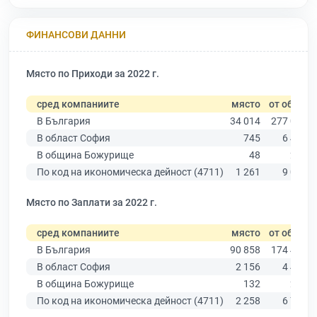
ФИНАНСОВИ ДАННИ
Място по Приходи за 2022 г.
сред компаниите
място
от общо
В България
34 014
277 019
В област София
745
6 415
В община Божурище
48
290
По код на икономическа дейност (4711)
1 261
9 025
Място по Заплати за 2022 г.
сред компаниите
място
от общо
В България
90 858
174 403
В област София
2 156
4 439
В община Божурище
132
213
По код на икономическа дейност (4711)
2 258
6 773