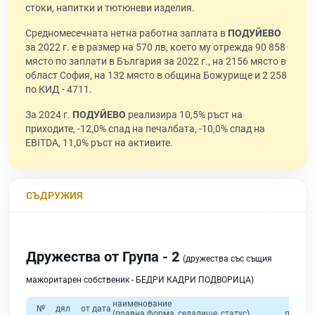
стоки, напитки и тютюневи изделия.
Средномесечната нетна работна заплата в
ПОДУЙЕВО
за 2022 г. е в размер на 570 лв, което му отрежда 90 858
място по заплати в България за 2022 г., на 2156 място в
област София, на 132 място в община Божурище и 2 258
по КИД - 4711.
За 2024 г.
ПОДУЙЕВО
реализира 10,5% ръст на
приходите, -12,0% спад на печалбата, -10,0% спад на
EBITDA, 11,0% ръст на активите.
СЪДРУЖИЯ
Дружества от Група - 2
(дружества със същия
мажоритарен собственик - БЕДРИ КАДРИ ПОДВОРИЦА)
наименование
общ
№
дял
от дата
(правна форма, седалище, статус)
приход