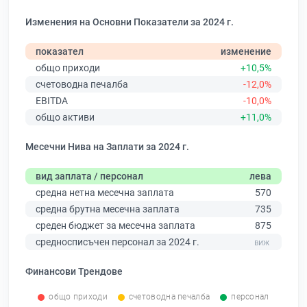
Изменения на Основни Показатели за 2024 г.
показател
изменение
общо приходи
+10,5%
счетоводна печалба
-12,0%
EBITDA
-10,0%
общо активи
+11,0%
Месечни Нива на Заплати за 2024 г.
вид заплата / персонал
лева
средна нетна месечна заплата
570
средна брутна месечна заплата
735
среден бюджет за месечна заплата
875
средносписъчен персонал за 2024 г.
Финансови Трендове
общо приходи
счетоводна печалба
персонал