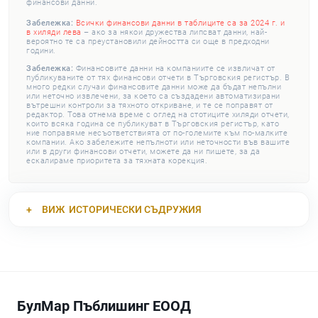
финансови данни.
Забележка:
Всички финансови данни в таблиците са за 2024 г. и
в хиляди лева
– ако за някои дружества липсват данни, най-
вероятно те са преустановили дейността си още в предходни
години.
Забележка:
Финансовите данни на компаниите се извличат от
публикуваните от тях финансови отчети в Търговския регистър. В
много редки случаи финансовите данни може да бъдат непълни
или неточно извлечени, за което са създадени автоматизирани
вътрешни контроли за тяхното откриване, и те се поправят от
редактор. Това отнема време с оглед на стотиците хиляди отчети,
които всяка година се публикуват в Търговския регистър, като
ние поправяме несъответствията от по-големите към по-малките
компании. Ако забележите непълноти или неточности във вашите
или в други финансови отчети, можете да ни пишете, за да
ескалираме приоритета за тяхната корекция.
ВИЖ
ИСТОРИЧЕСКИ СЪДРУЖИЯ
БулМар Пъблишинг ЕООД