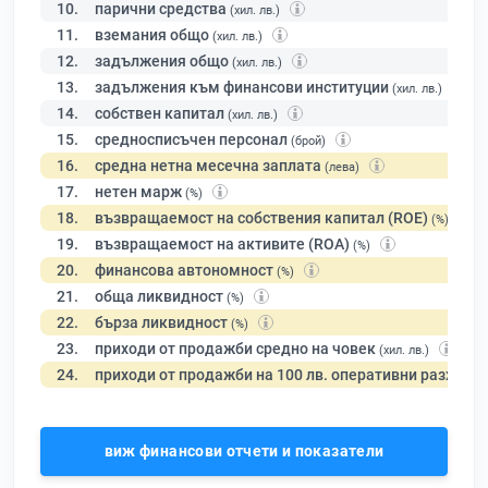
10.
парични средства
(хил. лв.)
11.
вземания общо
(хил. лв.)
12.
задължения общо
(хил. лв.)
13.
задължения към финансови институции
(хил. лв.)
14.
собствен капитал
(хил. лв.)
15.
средносписъчен персонал
(брой)
16.
средна нетна месечна заплата
(лева)
17.
нетен марж
(%)
18.
възвращаемост на собствения капитал (ROE)
(%)
19.
възвращаемост на активите (ROA)
(%)
20.
финансова автономност
(%)
21.
обща ликвидност
(%)
22.
бърза ликвидност
(%)
23.
приходи от продажби средно на човек
(хил. лв.)
24.
приходи от продажби на 100 лв. оперативни разходи
виж финансови отчети и показатели