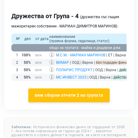
Дружества от Група - 4
(дружества със същия
мажоритарен собственик - МАРИАН ДИМИТРОВ МАРИНОВ)
наименование
№
дял
от дата
(правна форма, седалище, статус)
общо за групата - майка и дъщерни д-ва
1
100%
М.С.М. - МАРИАН МАРИНОВ
| ЕТ | Варна |
без 
2
50%
ВИМАР
| ООД | Варна |
без подаден финансов о
3
50%
ПОЛАРИС ПРОДУКТ
| ООД | Варна |
действащ
4
50%
МС ИНВЕСТ 2025
| ООД | Варна |
действащ
виж сборни отчети 2 на групата
Забележка:
Исторически финансови данни се поддържат от 2008
г. Ако липсва информация за години до 2024 г. , вероятно
дружеството е спряло дейност в годината, за която са последните