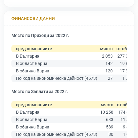
ФИНАНСОВИ ДАННИ
Място по Приходи за 2022 г.
сред компаниите
място
от общо
В България
2 053
277 019
В област Варна
142
19 882
В община Варна
120
17 349
По код на икономическа дейност (4673)
27
1 350
Място по Заплати за 2022 г.
сред компаниите
място
от общо
В България
10 258
174 403
В област Варна
633
11 437
В община Варна
589
9 876
По код на икономическа дейност (4673)
80
1 002