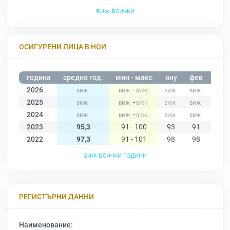
виж всички
ОСИГУРЕНИ ЛИЦА В НОИ
година
средно год.
мин - макс
яну
фев
мар
2026
-
2025
-
2024
-
2023
95,3
91 - 100
93
91
91
2022
97,3
91 - 101
98
98
98
виж всички години
РЕГИСТЪРНИ ДАННИ
Наименование: