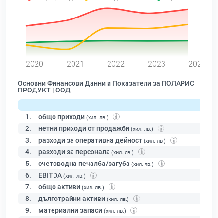
0
2020
2021
2022
2023
2024
Основни Финансови Данни и Показатели за ПОЛАРИС
ПРОДУКТ | ООД
1.
общо приходи
(хил. лв.)
2.
нетни приходи от продажби
(хил. лв.)
3.
разходи за оперативна дейност
(хил. лв.)
4.
разходи за персонала
(хил. лв.)
5.
счетоводна печалба/загуба
(хил. лв.)
6.
EBITDA
(хил. лв.)
7.
общо активи
(хил. лв.)
8.
дълготрайни активи
(хил. лв.)
9.
материални запаси
(хил. лв.)