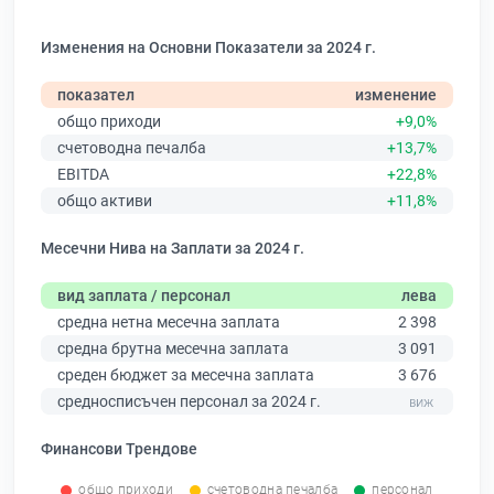
Изменения на Основни Показатели за 2024 г.
показател
изменение
общо приходи
+9,0%
счетоводна печалба
+13,7%
EBITDA
+22,8%
общо активи
+11,8%
Месечни Нива на Заплати за 2024 г.
вид заплата / персонал
лева
средна нетна месечна заплата
2 398
средна брутна месечна заплата
3 091
среден бюджет за месечна заплата
3 676
средносписъчен персонал за 2024 г.
Финансови Трендове
общо приходи
счетоводна печалба
персонал