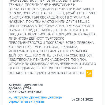
ПРОИЗВОДСТВО И ТЪРГОВИЯ С ОСВЕТИТЕЛНА
ТЕХНИКА, ПРОЕКТИРАНЕ, ИНВЕСТИРАНЕ И
СТРОИТЕЛСТВО НА АДМИНИСТРАТИВНИ И ЖИЛИЩНИ
СГРАДИ, ОФОРМЯНЕ НА ВЪТРЕШЕН ДИЗАЙН, ИНТЕРИОР
И ЕКСТЕРИОР, ТЪРГОВСКА ДЕЙНОСТ В СТРАНАТА И
ЧУЖБИНА; ПОКУПКА НА СТОКИ ИЛИ ДРУГИ ВЕЩИ С
ЦЕЛ ПРОДАЖБА В ПЪРВОНАЧАЛЕН, ПРЕРАБОТЕН ИЛИ
ОБРАБОТЕН ВИД; ПРОИЗВОДСТВО НА СТОКИ С ЦЕЛ
ПРОДАЖБА; КОМИСИОННА, СПЕДИЦИОННА, СКЛАДОВА,
ЛИЗИНГОВА ДЕЙНОСТ, ТЪРГОВСКО
ПРЕДСТАВИТЕЛСТВО И ПОСРЕДНИЧЕСТВО, ПРЕВОЗНА,
ХОТЕЛИЕРСКА, ТУРИСТИЧЕСКА, РЕКЛАМНА,
ИНФОРМАЦИОННА, ПРОГРАМНА И ИМПРЕСАРСКА
ДЕЙНОСТ, СДЕЛКИ С ИНТЕЛЕКТУАЛНА СОБСТВЕНОСТ,
ИЗДАТЕЛСКА И ПЕЧАТАРСКА ДЕЙНОСТ, ПОКУПКА,
СТРОЕЖ ИЛИ ОБЗАВЕЖДАНЕ НА НЕДВИЖИМИ ИМОТИ С
ЦЕЛ ПРОДАЖБА; СЧЕТОВОДНО ОБСЛУЖВАНЕ И
СЪСТАВЯНЕ НА ГОДИШНИ ФИНАНСОВИ ОТЧЕТИ.
Актуален дружествен
договор, устав,
или учредителен акт:
Актуален дружествен договор/
от
28.01.2022
учредителен акт/устав