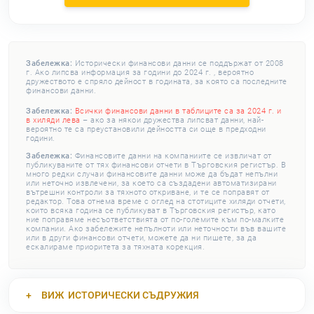
Забележка:
Исторически финансови данни се поддържат от 2008
г. Ако липсва информация за години до 2024 г. , вероятно
дружеството е спряло дейност в годината, за която са последните
финансови данни.
Забележка:
Всички финансови данни в таблиците са за 2024 г. и
в хиляди лева
– ако за някои дружества липсват данни, най-
вероятно те са преустановили дейността си още в предходни
години.
Забележка:
Финансовите данни на компаниите се извличат от
публикуваните от тях финансови отчети в Търговския регистър. В
много редки случаи финансовите данни може да бъдат непълни
или неточно извлечени, за което са създадени автоматизирани
вътрешни контроли за тяхното откриване, и те се поправят от
редактор. Това отнема време с оглед на стотиците хиляди отчети,
които всяка година се публикуват в Търговския регистър, като
ние поправяме несъответствията от по-големите към по-малките
компании. Ако забележите непълноти или неточности във вашите
или в други финансови отчети, можете да ни пишете, за да
ескалираме приоритета за тяхната корекция.
ВИЖ
ИСТОРИЧЕСКИ СЪДРУЖИЯ