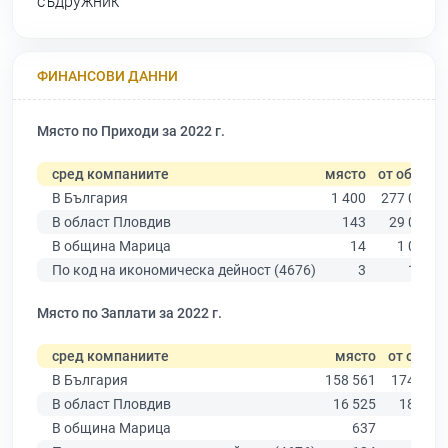
съдружник
ФИНАНСОВИ ДАННИ
Място по Приходи за 2022 г.
сред компаниите
място
от общо
В България
1 400
277 019
В област Пловдив
143
29 067
В община Марица
14
1 033
По код на икономическа дейност (4676)
3
194
Място по Заплати за 2022 г.
сред компаниите
място
от общо
В България
158 561
174 403
В област Пловдив
16 525
18 305
В община Марица
637
712