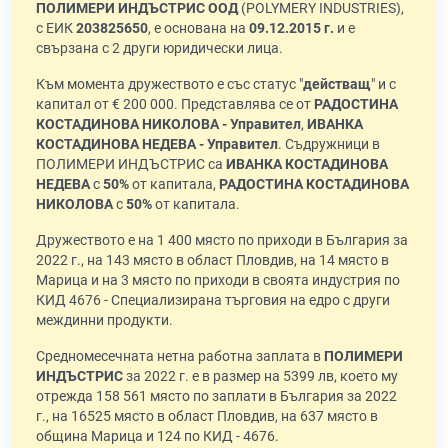
ПОЛИМЕРИ ИНДЪСТРИС ООД
(POLYMERY INDUSTRIES),
с ЕИК
203825650
, е основана на
09.12.2015 г.
и е
свързана с 2 други юридически лица.
Към момента дружеството е със статус "
действащ
" и с
капитал от € 200 000. Представлява се от
РАДОСТИНА
КОСТАДИНОВА НИКОЛОВА - Управител
,
ИВАНКА
КОСТАДИНОВА НЕДЕВА - Управител
. Съдружници в
ПОЛИМЕРИ ИНДЪСТРИС са
ИВАНКА КОСТАДИНОВА
НЕДЕВА
с
50%
от капитала,
РАДОСТИНА КОСТАДИНОВА
НИКОЛОВА
с
50%
от капитала.
Дружеството е на 1 400 място по приходи в България за
2022 г., на 143 място в област Пловдив, на 14 място в
Марица и на 3 място по приходи в своята индустрия по
КИД 4676 - Специализирана търговия на едро с други
междинни продукти.
Средномесечната нетна работна заплата в
ПОЛИМЕРИ
ИНДЪСТРИС
за 2022 г. е в размер на 5399 лв, което му
отрежда 158 561 място по заплати в България за 2022
г., на 16525 място в област Пловдив, на 637 място в
община Марица и 124 по КИД - 4676.