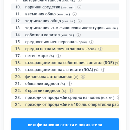
9.
материални запаси
(хил. лв.)
10.
парични средства
(хил. лв.)
11.
вземания общо
(хил. лв.)
12.
задължения общо
(хил. лв.)
13.
задължения към финансови институции
(хил. лв.)
14.
собствен капитал
(хил. лв.)
15.
средносписъчен персонал
(брой)
16.
средна нетна месечна заплата
(лева)
17.
нетен марж
(%)
18.
възвращаемост на собствения капитал (ROE)
(%)
19.
възвращаемост на активите (ROA)
(%)
20.
финансова автономност
(%)
21.
обща ликвидност
(%)
22.
бърза ликвидност
(%)
23.
приходи от продажби средно на човек
(хил. лв.)
24.
приходи от продажби на 100 лв. оперативни разходи
виж финансови отчети и показатели