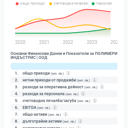
общо приходи
счетоводна печалба
персонал
0
2020
2021
2022
2023
2024
Основни Финансови Данни и Показатели за ПОЛИМЕРИ
ИНДЪСТРИС | ООД
1.
общо приходи
(хил. лв.)
2.
нетни приходи от продажби
(хил. лв.)
3.
разходи за оперативна дейност
(хил. лв.)
4.
разходи за персонала
(хил. лв.)
5.
счетоводна печалба/загуба
(хил. лв.)
6.
EBITDA
(хил. лв.)
7.
общо активи
(хил. лв.)
8.
дълготрайни активи
(хил. лв.)