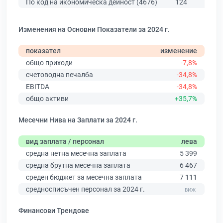
По код на икономическа дейност (4676)
124
129
Изменения на Основни Показатели за 2024 г.
показател
изменение
общо приходи
-7,8%
счетоводна печалба
-34,8%
EBITDA
-34,8%
общо активи
+35,7%
Месечни Нива на Заплати за 2024 г.
вид заплата / персонал
лева
средна нетна месечна заплата
5 399
средна брутна месечна заплата
6 467
среден бюджет за месечна заплата
7 111
средносписъчен персонал за 2024 г.
Финансови Трендове