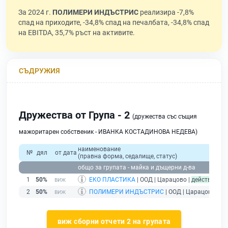
За 2024 г.
ПОЛИМЕРИ ИНДЪСТРИС
реализира -7,8%
спад на приходите, -34,8% спад на печалбата, -34,8% спад
на EBITDA, 35,7% ръст на активите.
СЪДРУЖИЯ
Дружества от Група - 2
(дружества със същия
мажоритарен собственик - ИВАНКА КОСТАДИНОВА НЕДЕВА)
наименование
№
дял
от дата
(правна форма, седалище, статус)
общо за групата - майка и дъщерни д-ва
1
50%
ЕКО ПЛАСТИКА
| ООД | Царацово |
действащ
2
50%
ПОЛИМЕРИ ИНДЪСТРИС
| ООД | Царацово |
де
виж сборни отчети 2 на групата