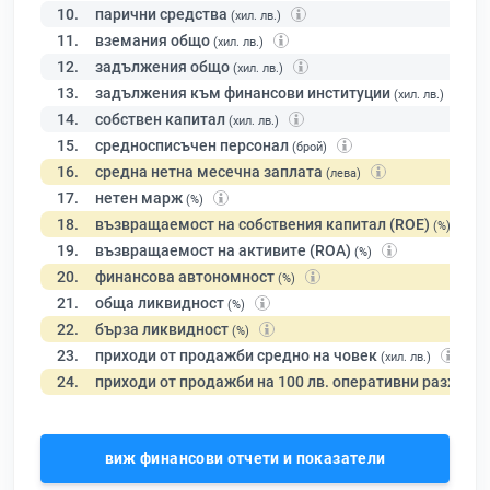
10.
парични средства
(хил. лв.)
11.
вземания общо
(хил. лв.)
12.
задължения общо
(хил. лв.)
13.
задължения към финансови институции
(хил. лв.)
14.
собствен капитал
(хил. лв.)
15.
средносписъчен персонал
(брой)
16.
средна нетна месечна заплата
(лева)
17.
нетен марж
(%)
18.
възвращаемост на собствения капитал (ROE)
(%)
19.
възвращаемост на активите (ROA)
(%)
20.
финансова автономност
(%)
21.
обща ликвидност
(%)
22.
бърза ликвидност
(%)
23.
приходи от продажби средно на човек
(хил. лв.)
24.
приходи от продажби на 100 лв. оперативни разходи
виж финансови отчети и показатели