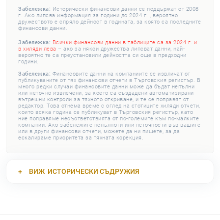
Забележка:
Исторически финансови данни се поддържат от 2008
г. Ако липсва информация за години до 2024 г. , вероятно
дружеството е спряло дейност в годината, за която са последните
финансови данни.
Забележка:
Всички финансови данни в таблиците са за 2024 г. и
в хиляди лева
– ако за някои дружества липсват данни, най-
вероятно те са преустановили дейността си още в предходни
години.
Забележка:
Финансовите данни на компаниите се извличат от
публикуваните от тях финансови отчети в Търговския регистър. В
много редки случаи финансовите данни може да бъдат непълни
или неточно извлечени, за което са създадени автоматизирани
вътрешни контроли за тяхното откриване, и те се поправят от
редактор. Това отнема време с оглед на стотиците хиляди отчети,
които всяка година се публикуват в Търговския регистър, като
ние поправяме несъответствията от по-големите към по-малките
компании. Ако забележите непълноти или неточности във вашите
или в други финансови отчети, можете да ни пишете, за да
ескалираме приоритета за тяхната корекция.
ВИЖ
ИСТОРИЧЕСКИ СЪДРУЖИЯ