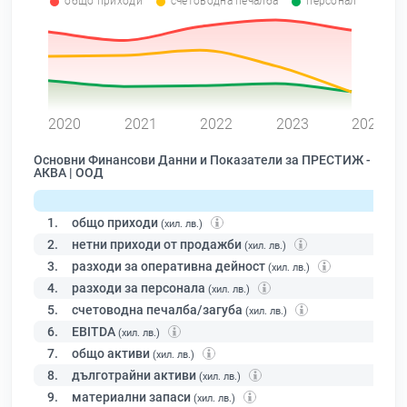
общо приходи
счетоводна печалба
персонал
0
2020
2021
2022
2023
2024
Основни Финансови Данни и Показатели за ПРЕСТИЖ -
АКВА | ООД
1.
общо приходи
(хил. лв.)
2.
нетни приходи от продажби
(хил. лв.)
3.
разходи за оперативна дейност
(хил. лв.)
4.
разходи за персонала
(хил. лв.)
5.
счетоводна печалба/загуба
(хил. лв.)
6.
EBITDA
(хил. лв.)
7.
общо активи
(хил. лв.)
8.
дълготрайни активи
(хил. лв.)
9.
материални запаси
(хил. лв.)