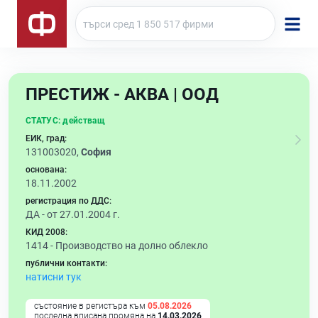
ПРЕСТИЖ - АКВА | ООД
СТАТУС:
действащ
ЕИК, град:
131003020,
София
основана:
18.11.2002
регистрация по ДДС:
ДА - от 27.01.2004 г.
КИД 2008:
1414 -
Производство на долно облекло
публични контакти:
натисни тук
състояние в регистъра към
05.08.2026
последна вписана промяна на
14.03.2026