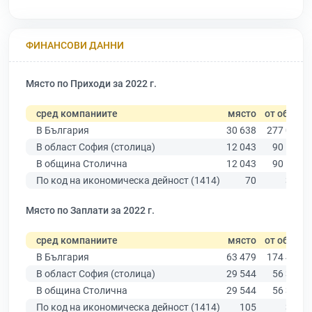
ФИНАНСОВИ ДАННИ
Място по Приходи за 2022 г.
сред компаниите
място
от общо
В България
30 638
277 019
В област София (столица)
12 043
90 178
В община Столична
12 043
90 178
По код на икономическа дейност (1414)
70
355
Място по Заплати за 2022 г.
сред компаниите
място
от общо
В България
63 479
174 403
В област София (столица)
29 544
56 378
В община Столична
29 544
56 378
По код на икономическа дейност (1414)
105
329