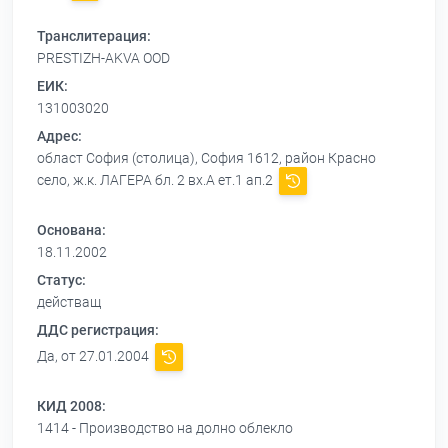
Транслитерация:
PRESTIZH-AKVA OOD
ЕИК:
131003020
Адрес:
област София (столица), София 1612, район Красно
село, ж.к. ЛАГЕРА бл. 2 вх.А ет.1 ап.2
Основана:
18.11.2002
Статус:
действащ
ДДС регистрация:
Да, от 27.01.2004
КИД 2008:
1414 - Производство на долно облекло