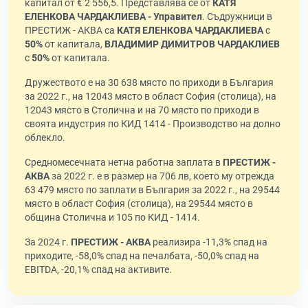
капитал от € 2 556,5. Представлява се от
КАТЯ
ЕЛЕНКОВА ЧАРДАКЛИЕВА - Управител
. Съдружници в
ПРЕСТИЖ - АКВА са
КАТЯ ЕЛЕНКОВА ЧАРДАКЛИЕВА
с
50%
от капитала,
ВЛАДИМИР ДИМИТРОВ ЧАРДАКЛИЕВ
с
50%
от капитала.
Дружеството е на 30 638 място по приходи в България
за 2022 г., на 12043 място в област София (столица), на
12043 място в Столична и на 70 място по приходи в
своята индустрия по КИД 1414 - Производство на долно
облекло.
Средномесечната нетна работна заплата в
ПРЕСТИЖ -
АКВА
за 2022 г. е в размер на 706 лв, което му отрежда
63 479 място по заплати в България за 2022 г., на 29544
място в област София (столица), на 29544 място в
община Столична и 105 по КИД - 1414.
За 2024 г.
ПРЕСТИЖ - АКВА
реализира -11,3% спад на
приходите, -58,0% спад на печалбата, -50,0% спад на
EBITDA, -20,1% спад на активите.