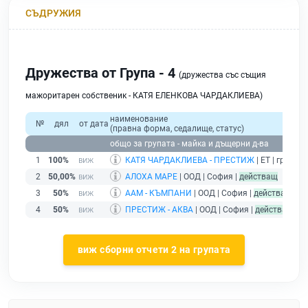
СЪДРУЖИЯ
Дружества от Група - 4
(дружества със същия
мажоритарен собственик - КАТЯ ЕЛЕНКОВА ЧАРДАКЛИЕВА)
наименование
№
дял
от дата
(правна форма, седалище, статус)
общо за групата - майка и дъщерни д-ва
1
100%
КАТЯ ЧАРДАКЛИЕВА - ПРЕСТИЖ
| ЕТ | гр. Соф
2
50,00%
АЛОХА МАРЕ
| ООД | София |
действащ
3
50%
ААМ - КЪМПАНИ
| ООД | София |
действащ
4
50%
ПРЕСТИЖ - АКВА
| ООД | София |
действащ
виж сборни отчети 2 на групата