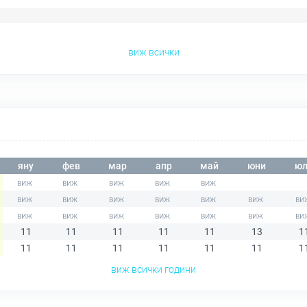
виж всички
яну
фев
мар
апр
май
юни
юл
11
11
11
11
11
13
1
11
11
11
11
11
11
1
виж всички години