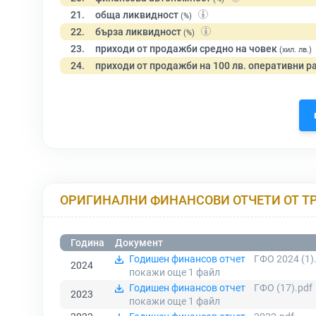
21.
обща ликвидност
(%)
22.
бърза ликвидност
(%)
23.
приходи от продажби средно на човек
(хил. лв.)
24.
приходи от продажби на 100 лв. оперативни р
ОРИГИНАЛНИ ФИНАНСОВИ ОТЧЕТИ ОТ Т
Година
Документ
Годишен финансов отчет
ГФО 2024 (1)
2024
покажи още 1
файл
Годишен финансов отчет
ГФО (17).pdf
2023
покажи още 1
файл