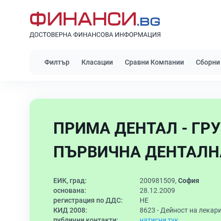
Филтър
Класации
Сравни Компании
Сборни
ПРИМА ДЕНТАЛ - ГР
ПЪРВИЧНА ДЕНТАЛН
ЕИК, град:
200981509,
София
основана:
28.12.2009
регистрация по ДДС:
НЕ
КИД 2008:
8623 -
Дейност на лекар
публични контакти:
натисни тук