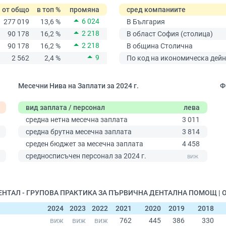
от общо
в топ %
промяна
сред компаниите
6 024
277 019
13,6 %
В България
2 218
90 178
16,2 %
В област София (столица)
2 218
90 178
16,2 %
В община Столична
9
2 562
2,4 %
По код на икономическа дейн
Месечни Нива на Заплати за 2024 г.
Ф
вид заплата / персонал
лева
средна нетна месечна заплата
3 011
средна брутна месечна заплата
3 814
среден бюджет за месечна заплата
4 458
0
средносписъчен персонал за 2024 г.
 ДЕНТАЛ - ГРУПОВА ПРАКТИКА ЗА ПЪРВИЧНА ДЕНТАЛНА ПОМОЩ | 
2024
2023
2022
2021
2020
2019
2018