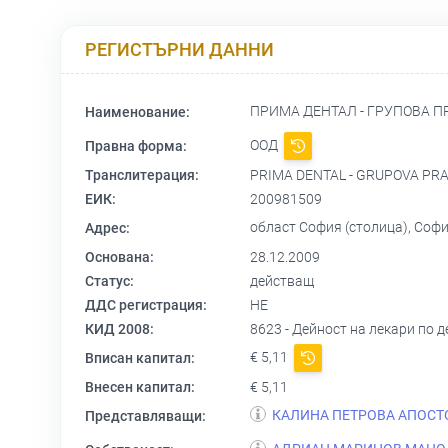
РЕГИСТЪРНИ ДАННИ
ПРИМА ДЕНТАЛ - ГРУПОВА 
Наименование:
ООД
Правна форма:
Транслитерация:
PRIMA DENTAL - GRUPOVA PR
ЕИК:
200981509
област София (столица), Соф
Адрес:
Основана:
28.12.2009
Статус:
действащ
ДДС регистрация:
НЕ
КИД 2008:
8623 - Дейност на лекари по 
€ 5,11
Вписан капитал:
Внесен капитал:
€ 5,11
КАЛИНА ПЕТРОВА АПОСТ
Представляващи: