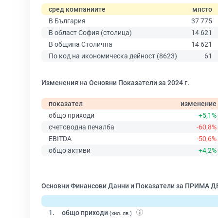
сред компаниите
място
В България
37 775
В област София (столица)
14 621
В община Столична
14 621
По код на икономическа дейност (8623)
61
Изменения на Основни Показатели за 2024 г.
показател
изменение
общо приходи
+5,1%
счетоводна печалба
-60,8%
EBITDA
-50,6%
общо активи
+4,2%
Основни Финансови Данни и Показатели за ПРИМА
1.
общо приходи
(хил. лв.)