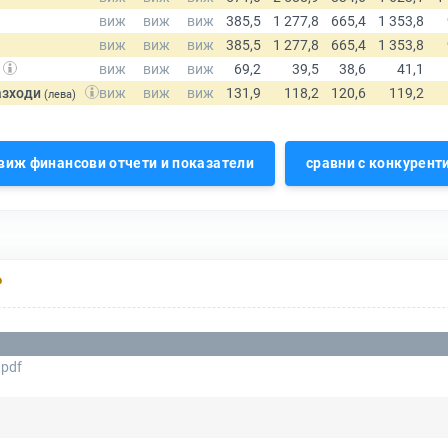
азходи
(лева)
виж финансови отчети и показатели
сравни с конкурент
Р
.pdf