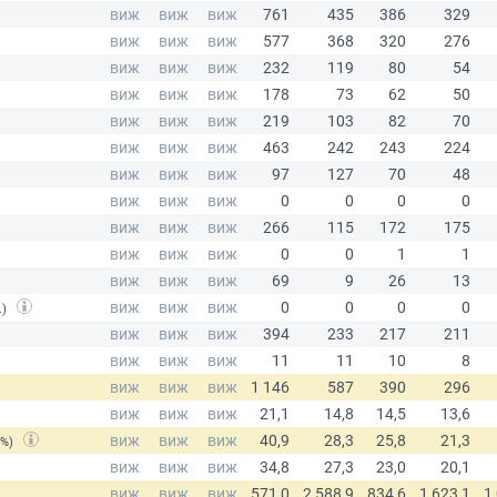
.)
(%)