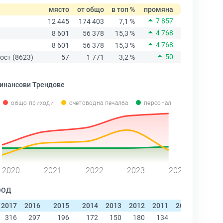
място
от общо
в топ %
промяна
7 857
12 445
174 403
7,1 %
4 768
8 601
56 378
15,3 %
4 768
8 601
56 378
15,3 %
50
ост (8623)
57
1 771
3,2 %
инансови Трендове
общо приходи
счетоводна печалба
персонал
2020
2021
2022
2023
2024
ООД
2017
2016
2015
2014
2013
2012
2011
2010