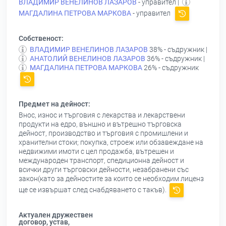
ВЛАДИМИР ВЕНЕЛИНОВ ЛАЗАРОВ
- управител |
МАГДАЛИНА ПЕТРОВА МАРКОВА
- управител
Собственост:
ВЛАДИМИР ВЕНЕЛИНОВ ЛАЗАРОВ
38% - съдружник |
АНАТОЛИЙ ВЕНЕЛИНОВ ЛАЗАРОВ
36% - съдружник |
МАГДАЛИНА ПЕТРОВА МАРКОВА
26% - съдружник
Предмет на дейност:
Внос, износ и търговия с лекарства и лекарствени
продукти на едро, външно и вътрешно търговска
дейност, производство и търговия с промишлени и
хранителни стоки; покупка, строеж или обзавеждане на
недвижими имоти с цел продажба, вътрешен и
международен транспорт, спедиционна дейност и
всички други търговски дейности, незабранени със
закон(като за дейностите за които се необходим лиценз
ще се извършат след снабдяването с такъв).
Актуален дружествен
договор, устав,