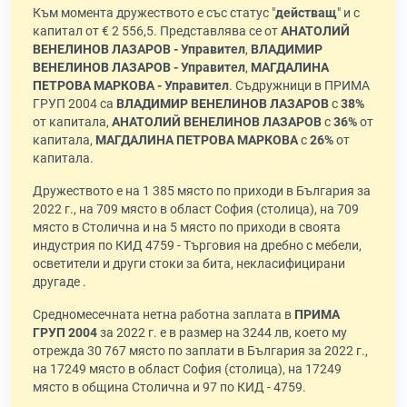
Към момента дружеството е със статус "
действащ
" и с
капитал от € 2 556,5. Представлява се от
АНАТОЛИЙ
ВЕНЕЛИНОВ ЛАЗАРОВ - Управител
,
ВЛАДИМИР
ВЕНЕЛИНОВ ЛАЗАРОВ - Управител
,
МАГДАЛИНА
ПЕТРОВА МАРКОВА - Управител
. Съдружници в ПРИМА
ГРУП 2004 са
ВЛАДИМИР ВЕНЕЛИНОВ ЛАЗАРОВ
с
38%
от капитала,
АНАТОЛИЙ ВЕНЕЛИНОВ ЛАЗАРОВ
с
36%
от
капитала,
МАГДАЛИНА ПЕТРОВА МАРКОВА
с
26%
от
капитала.
Дружеството е на 1 385 място по приходи в България за
2022 г., на 709 място в област София (столица), на 709
място в Столична и на 5 място по приходи в своята
индустрия по КИД 4759 - Търговия на дребно с мебели,
осветители и други стоки за бита, некласифицирани
другаде .
Средномесечната нетна работна заплата в
ПРИМА
ГРУП 2004
за 2022 г. е в размер на 3244 лв, което му
отрежда 30 767 място по заплати в България за 2022 г.,
на 17249 място в област София (столица), на 17249
място в община Столична и 97 по КИД - 4759.