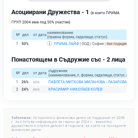
Асоциирани Дружества - 1
(в които ПРИМА
ГРУП 2004 има под 50% участие)
наименование
№
дял
от дата
(правна форма, седалище, статус)
1
50%
ПРИМА ЛАЙФ
| ООД | София |
без подаден фина
Понастоящем в Съдружие със - 2 лица
съдружник
№
дял
от дата
(наименование, п. форма, седалище, статус / физи
1
26%
ПАВЛЕТА МИТКОВА МИЛАНОВА - ЛАЗАРОВА
2
24%
КРАСИМИР НИКОЛАЕВ КОЛЕВ
Забележка:
Исторически финансови данни се поддържат от 2008
г. Ако липсва информация за години до 2024 г. , вероятно
дружеството е спряло дейност в годината, за която са последните
финансови данни.