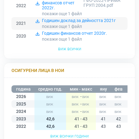
ГФО-2022-ПРИМА
финансов отчет
ГРУП 2004.pdf
2022
2022г.
покажи още 1
файл
Годишен доклад за дейността 2021г
2021
покажи още 1
файл
Годишен финансов отчет 2020г.
2020
покажи още 1
файл
виж всички
ОСИГУРЕНИ ЛИЦА В НОИ
година
средно год.
мин - макс
яну
фев
мар
2026
-
2025
-
2024
-
2023
42,6
41 - 43
41
42
43
2022
42,6
41 - 43
43
43
43
виж всички години