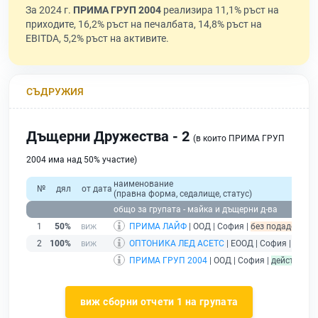
За 2024 г.
ПРИМА ГРУП 2004
реализира 11,1% ръст на
приходите, 16,2% ръст на печалбата, 14,8% ръст на
EBITDA, 5,2% ръст на активите.
СЪДРУЖИЯ
Дъщерни Дружества - 2
(в които ПРИМА ГРУП
2004 има над 50% участие)
наименование
№
дял
от дата
(правна форма, седалище, статус)
общо за групата - майка и дъщерни д-ва
1
50%
ПРИМА ЛАЙФ
| ООД | София |
без подаден фин
2
100%
ОПТОНИКА ЛЕД АСЕТС
| ЕООД | София |
дейст
ПРИМА ГРУП 2004
| ООД | София |
действащ
-
виж сборни отчети 1 на групата