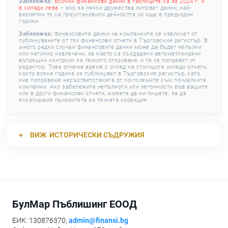
Забележка:
Всички финансови данни в таблиците са за 2024 г. и
в хиляди лева
– ако за някои дружества липсват данни, най-
вероятно те са преустановили дейността си още в предходни
години.
Забележка:
Финансовите данни на компаниите се извличат от
публикуваните от тях финансови отчети в Търговския регистър. В
много редки случаи финансовите данни може да бъдат непълни
или неточно извлечени, за което са създадени автоматизирани
вътрешни контроли за тяхното откриване, и те се поправят от
редактор. Това отнема време с оглед на стотиците хиляди отчети,
които всяка година се публикуват в Търговския регистър, като
ние поправяме несъответствията от по-големите към по-малките
компании. Ако забележите непълноти или неточности във вашите
или в други финансови отчети, можете да ни пишете, за да
ескалираме приоритета за тяхната корекция.
ВИЖ
ИСТОРИЧЕСКИ СЪДРУЖИЯ
БулМар Пъблишинг ЕООД
ЕИК: 130876370,
admin@finansi.bg