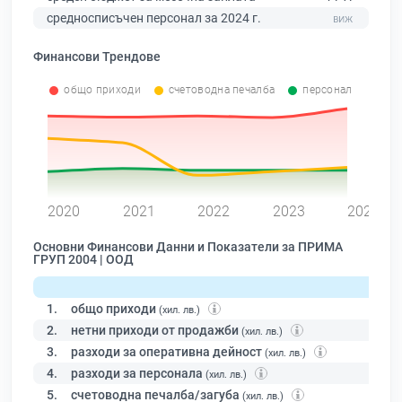
средносписъчен персонал за 2024 г.
Финансови Трендове
общо приходи
счетоводна печалба
персонал
0
2020
2021
2022
2023
2024
Основни Финансови Данни и Показатели за ПРИМА
ГРУП 2004 | ООД
1.
общо приходи
(хил. лв.)
2.
нетни приходи от продажби
(хил. лв.)
3.
разходи за оперативна дейност
(хил. лв.)
4.
разходи за персонала
(хил. лв.)
5.
счетоводна печалба/загуба
(хил. лв.)