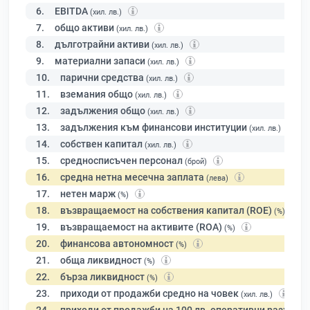
6.
EBITDA
(хил. лв.)
7.
общо активи
(хил. лв.)
8.
дълготрайни активи
(хил. лв.)
9.
материални запаси
(хил. лв.)
10.
парични средства
(хил. лв.)
11.
вземания общо
(хил. лв.)
12.
задължения общо
(хил. лв.)
13.
задължения към финансови институции
(хил. лв.)
14.
собствен капитал
(хил. лв.)
15.
средносписъчен персонал
(брой)
16.
средна нетна месечна заплата
(лева)
17.
нетен марж
(%)
18.
възвращаемост на собствения капитал (ROE)
(%)
19.
възвращаемост на активите (ROA)
(%)
20.
финансова автономност
(%)
21.
обща ликвидност
(%)
22.
бърза ликвидност
(%)
23.
приходи от продажби средно на човек
(хил. лв.)