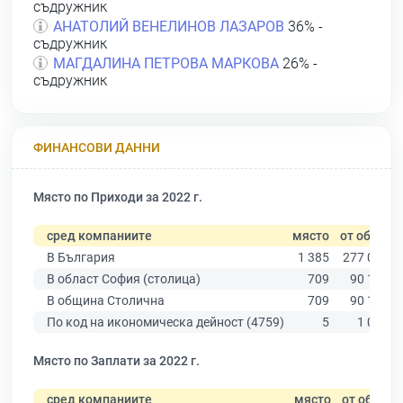
съдружник
АНАТОЛИЙ ВЕНЕЛИНОВ ЛАЗАРОВ
36% -
съдружник
МАГДАЛИНА ПЕТРОВА МАРКОВА
26% -
съдружник
ФИНАНСОВИ ДАННИ
Място по Приходи за 2022 г.
сред компаниите
място
от общо
В България
1 385
277 019
В област София (столица)
709
90 178
В община Столична
709
90 178
По код на икономическа дейност (4759)
5
1 082
Място по Заплати за 2022 г.
сред компаниите
място
от общо