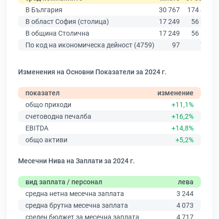
В България
30 767
174 403
В област София (столица)
17 249
56 378
В община Столична
17 249
56 378
По код на икономическа дейност (4759)
97
772
Изменения на Основни Показатели за 2024 г.
показател
изменение
общо приходи
+11,1%
счетоводна печалба
+16,2%
EBITDA
+14,8%
общо активи
+5,2%
Месечни Нива на Заплати за 2024 г.
вид заплата / персонал
лева
средна нетна месечна заплата
3 244
средна брутна месечна заплата
4 073
среден бюджет за месечна заплата
4 717