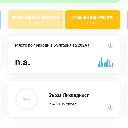
Финансови Показатели
Сравни с Конкуренти
от до г.
от до г.
Място по приходи в България за 2024 г.
n.a.
Бърза Ликвидност
към 31.12.2024 г.