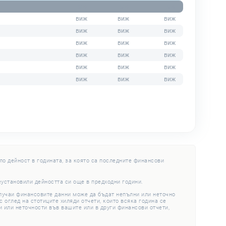
ло дейност в годината, за която са последните финансови
еустановили дейността си още в предходни години.
случаи финансовите данни може да бъдат непълни или неточно
 оглед на стотиците хиляди отчети, които всяка година се
 или неточности във вашите или в други финансови отчети,