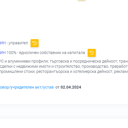
КИН
- управител
КИН
100% - едноличен собственик на капитала
C и алуминиеви профили; търговска и посредническа дейност; тран
; сделки с недвижими имоти и строителство; производство, преработ
ромишлени стоки; ресторантъорска и хотелиерска дейност; рекламн
овор/учредителен акт/устав
от
02.04.2024