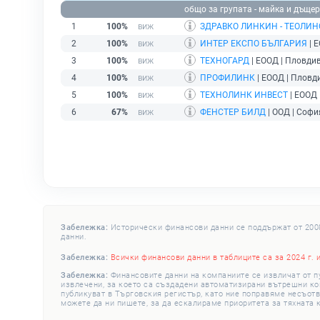
общо за групата - майка и дъщер
1
100%
ЗДРАВКО ЛИНКИН - ТЕОЛИН
2
100%
ИНТЕР ЕКСПО БЪЛГАРИЯ
| 
3
100%
ТЕХНОГАРД
| ЕООД | Пловдив
4
100%
ПРОФИЛИНК
| ЕООД | Пловд
5
100%
ТЕХНОЛИНК ИНВЕСТ
| ЕООД 
6
67%
ФЕНСТЕР БИЛД
| ООД | Софи
Забележка:
Исторически финансови данни се поддържат от 2008 
данни.
Забележка:
Всички финансови данни в таблиците са за 2024 г. 
Забележка:
Финансовите данни на компаниите се извличат от п
извлечени, за което са създадени автоматизирани вътрешни конт
публикуват в Търговския регистър, като ние поправяме несъотв
можете да ни пишете, за да ескалираме приоритета за тяхната 