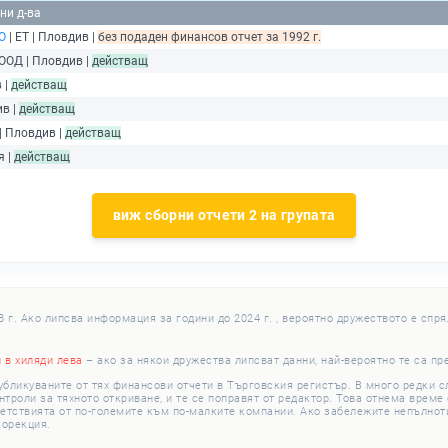
ни д-ва
О
| ЕТ | Пловдив |
без подаден финансов отчет за 1992 г.
ЕООД | Пловдив |
действащ
 |
действащ
ив |
действащ
| Пловдив |
действащ
я |
действащ
виж сборни отчети 2 на групата
г. Ако липсва информация за години до 2024 г. , вероятно дружеството е спря
и в хиляди лева
– ако за някои дружества липсват данни, най-вероятно те са пр
убликуваните от тях финансови отчети в Търговския регистър. В много редки 
роли за тяхното откриване, и те се поправят от редактор. Това отнема време с
етствията от по-големите към по-малките компании. Ако забележите непълноти
корекция.