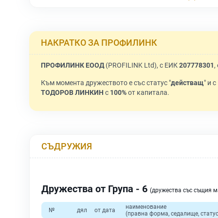
НАКРАТКО ЗА ПРОФИЛИНК
ПРОФИЛИНК ЕООД
(PROFILINK Ltd), с ЕИК
207778301
,
Към момента дружеството е със статус "
действащ
" и 
ТОДОРОВ ЛИНКИН
с
100%
от капитала.
СЪДРУЖИЯ
Дружества от Група - 6
(дружества със същия 
наименование
№
дял
от дата
(правна форма, седалище, статус