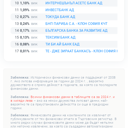
10
1,10%
ИНТЕРНЕШЪНЪЛ АСЕТС БАНК АД
11
1,09%
ИНВЕСТБАНК АД
12
0,27%
ТОКУДА БАНК АД
13
0,24%
БНП ПАРИБА С.А. - КЛОН СОФИЯ КЧТ
14
0,17%
БЪЛГАРСКА БАНКА ЗА РАЗВИТИЕ АД
15
0,13%
ТЕКСИМ БАНК АД
16
0,08%
ТИ БИ АЙ БАНК ЕАД
17
0,01%
ТЕ - ДЖЕ ЗИРААТ БАНКАСЪ - КЛОН СОФИЯ КЧТ
Забележка:
Исторически финансови данни се поддържат от 2008
г. Ако липсва информация за години до 2024 г. , вероятно
дружеството е спряло дейност в годината, за която са последните
финансови данни.
Забележка:
Всички финансови данни в таблиците са за 2024 г. и
в хиляди лева
– ако за някои дружества липсват данни, най-
вероятно те са преустановили дейността си още в предходни
години.
Забележка:
Финансовите данни на компаниите се извличат от
публикуваните от тях финансови отчети в Търговския регистър. В
много редки случаи финансовите данни може да бъдат непълни
или неточно извлечени, за което са създадени автоматизирани