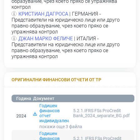
образувание, чрез което пряко се упражнява
контрол
КРИСТИАН ДАГРОСА
| ГЕРМАНИЯ -
Представители на юридическо лице или друго
правно образувание, чрез което пряко се
упражнява контрол
ДЖАН МАРКО ФЕЛИЧЕ
| ИТАЛИЯ -
Представители на юридическо лице или друго
правно образувание, чрез което пряко се
упражнява контрол
ОРИГИНАЛНИ ФИНАНСОВИ ОТЧЕТИ ОТ ТР
Година
Документ
Годишен
финансов
5.2.1.IFRS FSs ProCredit
отчет
Bank_2024_separate_BG.pdf
2024
индивидуален
покажи още 3
файла
Годишен
финансов
5.2.1_IFRS FSs ProCredit