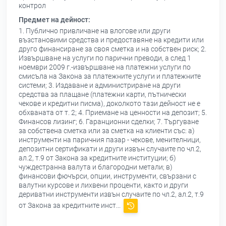
контрол
Предмет на дейност:
1. Публично привличане на влогове или други
възстановими средства и предоставяне на кредити или
друго финансиране за своя сметка и на собствен риск; 2.
Извършване на услуги по парични преводи, а след 1
ноември 2009 г.-извършване на платежни услуги по
смисъла на Закона за платежните услуги и платежните
системи; 3. Издаване и администриране на други
средства за плащане (платежни карти, пътнически
чекове и кредитни писма), доколкото тази дейност не е
обхваната от т. 2; 4. Приемане на ценности на депозит; 5.
Финансов лизинг; 6. Гаранционни сделки; 7. Търгуване
за собствена сметка или за сметка на клиенти със: а)
инструменти на паричния пазар - чекове, менителници,
депозитни сертификати и други извън случаите по чл.2,
ал.2, т.9 от Закона за кредитните институции; б)
чуждестранна валута и благородни метали; в)
финансови фючърси, опции, инструменти, свързани с
валутни курсове и лихвени проценти, както и други
дериватни инструменти извън случаите по чл.2, ал.2, т.9
от Закона за кредитните инст...