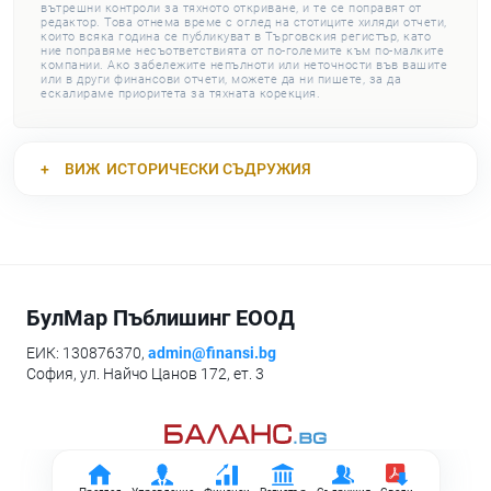
вътрешни контроли за тяхното откриване, и те се поправят от
редактор. Това отнема време с оглед на стотиците хиляди отчети,
които всяка година се публикуват в Търговския регистър, като
ние поправяме несъответствията от по-големите към по-малките
компании. Ако забележите непълноти или неточности във вашите
или в други финансови отчети, можете да ни пишете, за да
ескалираме приоритета за тяхната корекция.
ВИЖ
ИСТОРИЧЕСКИ СЪДРУЖИЯ
БулМар Пъблишинг ЕООД
ЕИК: 130876370,
admin@finansi.bg
София, ул. Найчо Цанов 172, ет. 3