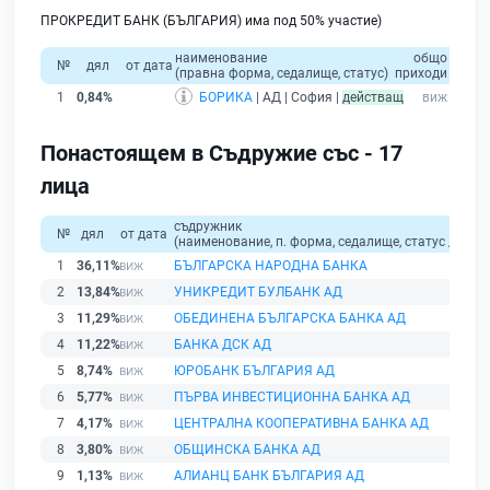
ПРОКРЕДИТ БАНК (БЪЛГАРИЯ) има под 50% участие)
наименование
общо
собст
№
дял
от дата
(правна форма, седалище, статус)
приходи
капи
1
0,84%
БОРИКА
| АД | София |
действащ
Понастоящем в Съдружие със - 17
лица
съдружник
№
дял
от дата
(наименование, п. форма, седалище, статус / физи
1
36,11%
БЪЛГАРСКА НАРОДНА БАНКА
2
13,84%
УНИКРЕДИТ БУЛБАНК АД
3
11,29%
ОБЕДИНЕНА БЪЛГАРСКА БАНКА АД
4
11,22%
БАНКА ДСК АД
5
8,74%
ЮРОБАНК БЪЛГАРИЯ АД
6
5,77%
ПЪРВА ИНВЕСТИЦИОННА БАНКА АД
7
4,17%
ЦЕНТРАЛНА КООПЕРАТИВНА БАНКА АД
8
3,80%
ОБЩИНСКА БАНКА АД
9
1,13%
АЛИАНЦ БАНК БЪЛГАРИЯ АД