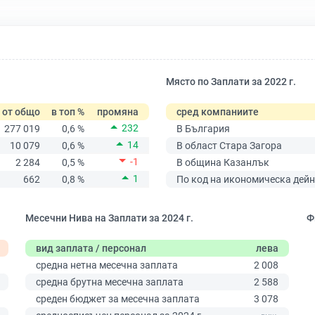
Място по Заплати за 2022 г.
от общо
в топ %
промяна
сред компаниите
232
277 019
0,6 %
В България
14
10 079
0,6 %
В област Стара Загора
-1
2 284
0,5 %
В община Казанлък
1
662
0,8 %
По код на икономическа дейн
Месечни Нива на Заплати за 2024 г.
Ф
вид заплата / персонал
лева
средна нетна месечна заплата
2 008
средна брутна месечна заплата
2 588
среден бюджет за месечна заплата
3 078
0