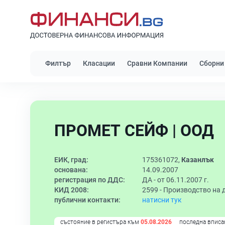
Филтър
Класации
Сравни Компании
Сборни
ПРОМЕТ СЕЙФ | ООД
ЕИК, град:
175361072,
Казанлък
основана:
14.09.2007
регистрация по ДДС:
ДА - от 06.11.2007 г.
КИД 2008:
2599 -
Производство на 
публични контакти:
натисни тук
състояние в регистъра към
05.08.2026
последна вписа