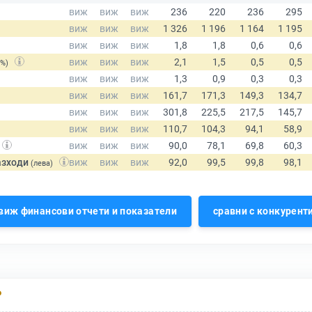
(%)
азходи
(лева)
виж финансови отчети и показатели
сравни с конкурент
Р