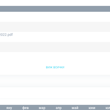
2022.pdf
виж всички
яну
фев
мар
апр
май
юни
юл