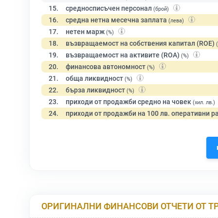
15.
средносписъчен персонал
(брой)
16.
средна нетна месечна заплата
(лева)
17.
нетен марж
(%)
18.
възвращаемост на собствения капитал (ROE)
19.
възвращаемост на активите (ROA)
(%)
20.
финансова автономност
(%)
21.
обща ликвидност
(%)
22.
бърза ликвидност
(%)
23.
приходи от продажби средно на човек
(хил. лв.)
24.
приходи от продажби на 100 лв. оперативни р
ОРИГИНАЛНИ ФИНАНСОВИ ОТЧЕТИ ОТ Т