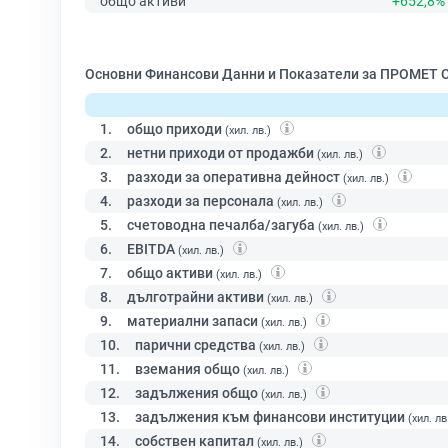
общо активи
+652,8%
Основни Финансови Данни и Показатели за ПРОМЕТ 
1.
общо приходи
(хил. лв.)
2.
нетни приходи от продажби
(хил. лв.)
3.
разходи за оперативна дейност
(хил. лв.)
4.
разходи за персонала
(хил. лв.)
5.
счетоводна печалба/загуба
(хил. лв.)
6.
EBITDA
(хил. лв.)
7.
общо активи
(хил. лв.)
8.
дълготрайни активи
(хил. лв.)
9.
материални запаси
(хил. лв.)
10.
парични средства
(хил. лв.)
11.
вземания общо
(хил. лв.)
12.
задължения общо
(хил. лв.)
13.
задължения към финансови институции
(хил. лв
14.
собствен капитал
(хил. лв.)