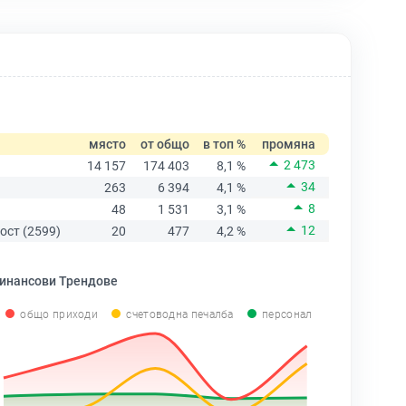
място
от общо
в топ %
промяна
2 473
14 157
174 403
8,1 %
34
263
6 394
4,1 %
8
48
1 531
3,1 %
12
ост (2599)
20
477
4,2 %
инансови Трендове
общо приходи
счетоводна печалба
персонал