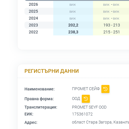
2026
-
2025
-
2024
-
2023
202,2
193 - 213
2022
238,3
215 - 251
РЕГИСТЪРНИ ДАННИ
ПРОМЕТ СЕЙФ
Наименование:
ООД
Правна форма:
Транслитерация:
PROMET SEYF OOD
ЕИК:
175361072
област Стара Загора, Казан
Адрес: