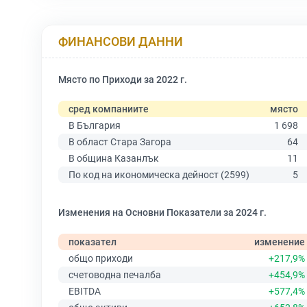
ФИНАНСОВИ ДАННИ
Място по Приходи за 2022 г.
сред компаниите
място
В България
1 698
В област Стара Загора
64
В община Казанлък
11
По код на икономическа дейност (2599)
5
Изменения на Основни Показатели за 2024 г.
показател
изменение
общо приходи
+217,9%
счетоводна печалба
+454,9%
EBITDA
+577,4%