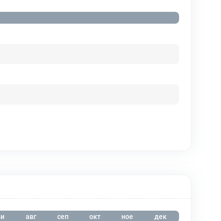
и
авг
сеп
окт
ное
дек