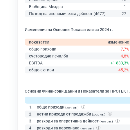
В община Мездра
1
По код на икономическа дейност (4677)
27
Изменения на Основни Показатели за 2024 г.
показател
изменение
общо приходи
-7,7%
счетоводна печалба
-4,8%
EBITDA
+1 833,3%
общо активи
-45,2%
Основни Финансови Данни и Показатели за ПРОТЕКТ
1.
общо приходи
(хил. лв.)
2.
нетни приходи от продажби
(хил. лв.)
3.
разходи за оперативна дейност
(хил. лв.)
4.
разходи за персонала
(хил. лв.)