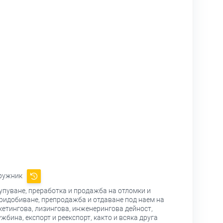
дружник
упуване, преработка и продажба на отломки и
придобиване, препродажба и отдаване под наем на
кетингова, лизингова, инженерингова дейност,
бина, експорт и реекспорт, както и всяка друга