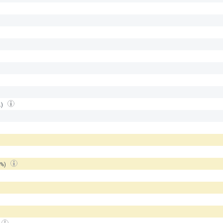
.)
(%)