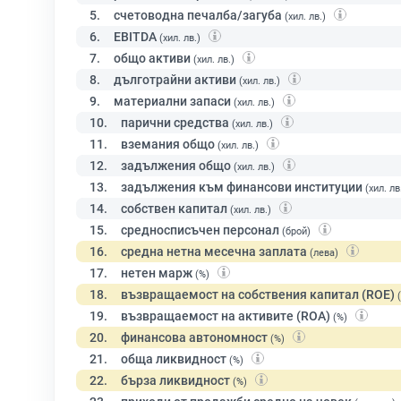
5.
счетоводна печалба/загуба
(хил. лв.)
6.
EBITDA
(хил. лв.)
7.
общо активи
(хил. лв.)
8.
дълготрайни активи
(хил. лв.)
9.
материални запаси
(хил. лв.)
10.
парични средства
(хил. лв.)
11.
вземания общо
(хил. лв.)
12.
задължения общо
(хил. лв.)
13.
задължения към финансови институции
(хил. лв
14.
собствен капитал
(хил. лв.)
15.
средносписъчен персонал
(брой)
16.
средна нетна месечна заплата
(лева)
17.
нетен марж
(%)
18.
възвращаемост на собствения капитал (ROE)
19.
възвращаемост на активите (ROA)
(%)
20.
финансова автономност
(%)
21.
обща ликвидност
(%)
22.
бърза ликвидност
(%)