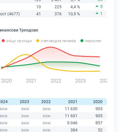
5
10
225
4,4 %
1
ост (4677)
41
376
10,9 %
инансови Трендове
общо приходи
счетоводна печалба
персонал
2020
2021
2022
2023
2024
2024
2023
2022
2021
2020