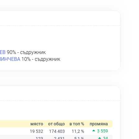
ЕВ
90% - съдружник
МИНЧЕВА
10% - съдружник
място
от общо
в топ %
промяна
3 559
19 532
174 403
11,2 %
34
123
2 431
5,1 %