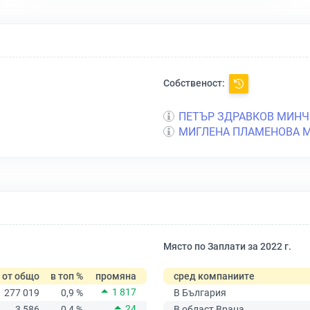
Собственост:
ПЕТЪР ЗДРАВКОВ МИНЧ
МИГЛЕНА ПЛАМЕНОВА 
Място по Заплати за 2022 г.
от общо
в топ %
промяна
сред компаниите
1 817
277 019
0,9 %
В България
24
3 586
0,4 %
В област Враца