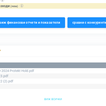
азходи
(лева)
виж финансови отчети и показатели
сравни с конкурент
Р
 2024 Protekt Hold.pdf
3.pdf
2 (2).pdf
виж всички