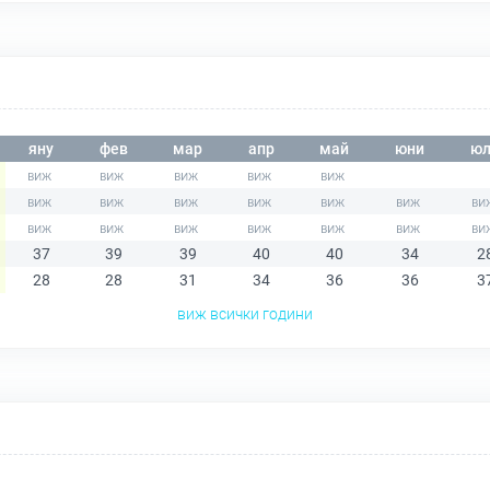
яну
фев
мар
апр
май
юни
юл
37
39
39
40
40
34
2
28
28
31
34
36
36
3
виж всички години