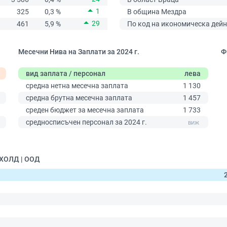
1
325
0,3 %
В община Мездра
29
461
5,9 %
По код на икономическа дейн
Месечни Нива на Заплати за 2024 г.
Ф
вид заплата / персонал
лева
средна нетна месечна заплата
1 130
средна брутна месечна заплата
1 457
среден бюджет за месечна заплата
1 733
0
средносписъчен персонал за 2024 г.
 ХОЛД | ООД