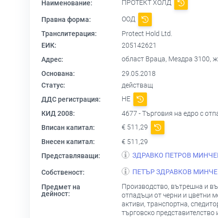
ПРОТЕКТ ХОЛД
Наименование:
ООД
Правна форма:
Транслитерация:
Protect Hold Ltd.
ЕИК:
205142621
област Враца, Мездра 3100, ж.к. -
Адрес:
Основана:
29.05.2018
Статус:
действащ
НЕ
ДДС регистрация:
КИД 2008:
4677 - Търговия на едро с от
€ 511,29
Вписан капитал:
Внесен капитал:
€ 511,29
ЗДРАВКО ПЕТРОВ МИНЧЕ
Представляващи:
ПЕТЪР ЗДРАВКОВ МИНЧЕ
Собственост:
Производство, вътрешна и въ
Предмет на
дейност:
отпадъци от черни и цветни 
активи, транспортна, спедито
търговско представителство и