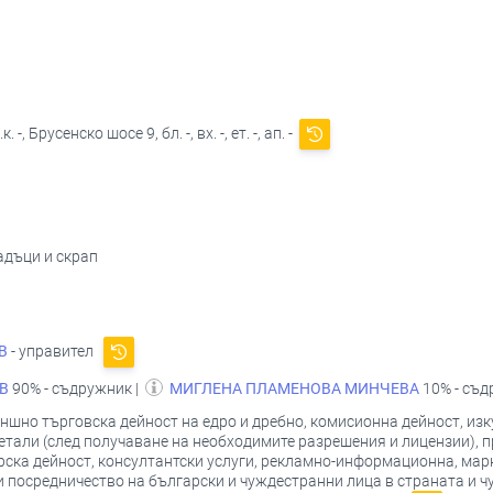
, Брусенско шосе 9, бл. -, вх. -, ет. -, ап. -
падъци и скрап
В
- управител
В
90% - съдружник |
МИГЛЕНА ПЛАМЕНОВА МИНЧЕВА
10% - съ
ншно търговска дейност на едро и дребно, комисионна дейност, изк
метали (след получаване на необходимите разрешения и лицензии), 
рска дейност, консултантски услуги, рекламно-информационна, мар
 посредничество на български и чуждестранни лица в страната и чуж