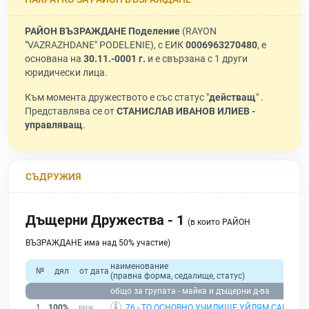
РАЙОН ВЪЗРАЖДАНЕ Поделение
(RAYON
"VAZRAZHDANE" PODELENIE), с ЕИК
0006963270480
, е
основана на
30.11.-0001 г.
и е свързана с 1 други
юридически лица.
Към момента дружеството е със статус "
действащ
" .
Представлява се от
СТАНИСЛАВ ИВАНОВ ИЛИЕВ -
управляващ
.
СЪДРУЖИЯ
Дъщерни Дружества - 1
(в които РАЙОН
ВЪЗРАЖДАНЕ има над 50% участие)
наименование
№
дял
от дата
(правна форма, седалище, статус)
общо за групата - майка и дъщерни д-ва
1
100%
76 - ТО ОСНОВНО УЧИЛИЩЕ УЙЛЯМ САРОЯН
|