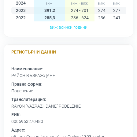
2024
-
2023
391,2
274 - 701
274
277
277
2022
285,3
236 - 624
236
241
239
виж всички години
РЕГИСТЪРНИ ДАННИ
Наименование:
РАЙОН ВЪЗРАЖДАНЕ
Правна форма:
Поделение
Транслитерация:
RAYON "VAZRAZHDANE" PODELENIE
ЕИК:
0006963270480
Адрес:
област София (столица), гр. София 1303, район