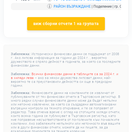
РАЙОН ВЪЗРАЖДАНЕ
| Поделение | гр. София 
виж сборни отчети 1 на групата
Забележка:
Исторически финансови данни се поддържат от 2008
г. Ако липсва информация за години до 2024 г. , вероятно
дружеството е спряло дейност в годината, за която са последните
финансови данни.
Забележка:
Всички финансови данни в таблиците са за 2024 г. и
в хиляди лева
– ако за някои дружества липсват данни, най-
вероятно те са преустановили дейността си още в предходни
години.
Забележка:
Финансовите данни на компаниите се извличат от
публикуваните от тях финансови отчети в Търговския регистър. В
много редки случаи финансовите данни може да бъдат непълни
или неточно извлечени, за което са създадени автоматизирани
вътрешни контроли за тяхното откриване, и те се поправят от
редактор. Това отнема време с оглед на стотиците хиляди отчети,
които всяка година се публикуват в Търговския регистър, като
ние поправяме несъответствията от по-големите към по-малките
компании. Ако забележите непълноти или неточности във вашите
или в други финансови отчети, можете да ни пишете, за да
ескалираме приоритета за тяхната корекция.