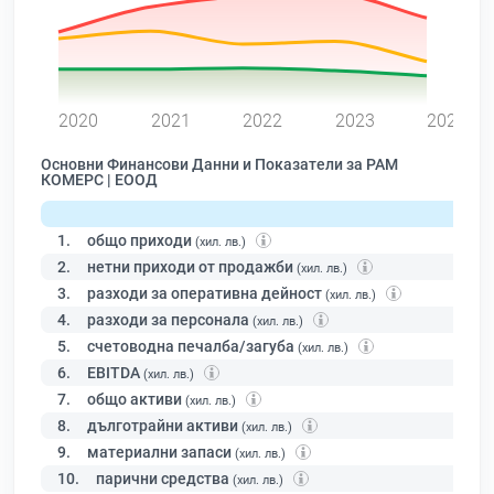
0
2020
2021
2022
2023
2024
Основни Финансови Данни и Показатели за РАМ
КОМЕРС | ЕООД
1.
общо приходи
(хил. лв.)
2.
нетни приходи от продажби
(хил. лв.)
3.
разходи за оперативна дейност
(хил. лв.)
4.
разходи за персонала
(хил. лв.)
5.
счетоводна печалба/загуба
(хил. лв.)
6.
EBITDA
(хил. лв.)
7.
общо активи
(хил. лв.)
8.
дълготрайни активи
(хил. лв.)
9.
материални запаси
(хил. лв.)
10.
парични средства
(хил. лв.)