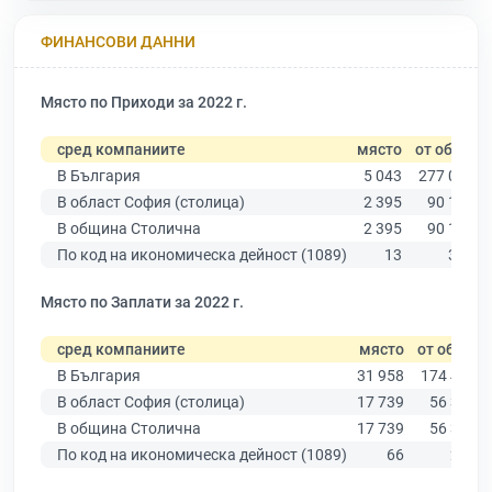
ФИНАНСОВИ ДАННИ
Място по Приходи за 2022 г.
сред компаниите
място
от общо
В България
5 043
277 019
В област София (столица)
2 395
90 178
В община Столична
2 395
90 178
По код на икономическа дейност (1089)
13
311
Място по Заплати за 2022 г.
сред компаниите
място
от общо
В България
31 958
174 403
В област София (столица)
17 739
56 378
В община Столична
17 739
56 378
По код на икономическа дейност (1089)
66
235