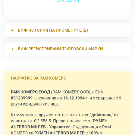
виж всички
ВИЖ ИСТОРИЯ НА ПРОМЕНИТЕ (2)
ВИЖ РЕГИСТРИРАНИ ТЪРГОВСКИ МАРКИ
НАКРАТКО ЗА РАМ КОМЕРС
РАМ КОМЕРС ЕООД
(RAM KOMERS OOD), с ЕИК
831239999
, е основана на
16.12.1994 г.
и е свързана с 6
други юридически лица.
Към момента дружеството е със статус "
действащ
" и с
капитал от € 2 556,5. Представлява се от
РУМЕН
АНГЕЛОВ МИЛЕВ - Управител
. Съдружници в РАМ
КОМЕРС са
РУМЕН АНГЕЛОВ МИЛЕВ
с
100%
от