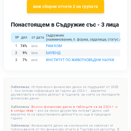
виж сборни отчети 2 на групата
Понастоящем в Съдружие със - 3 лица
съдружник
№
дял
от дата
(наименование, п. форма, седалище, статус / физи
1
74%
РАМ КОМ
2
9%
БИЛЕНД
3
7%
ИНСТИТУТ ПО ЖИВОТНОВЪДНИ НАУКИ
Забележка:
Исторически финансови данни се поддържат от 2008
г. Ако липсва информация за години до 2024 г. , вероятно
дружеството е спряло дейност в годината, за която са последните
финансови данни.
Забележка:
Всички финансови данни в таблиците са за 2024 г. и
в хиляди лева
– ако за някои дружества липсват данни, най-
вероятно те са преустановили дейността си още в предходни
години.
Забележка:
Финансовите данни на компаниите се извличат от
публикуваните от тях финансови отчети в Търговския регистър. В