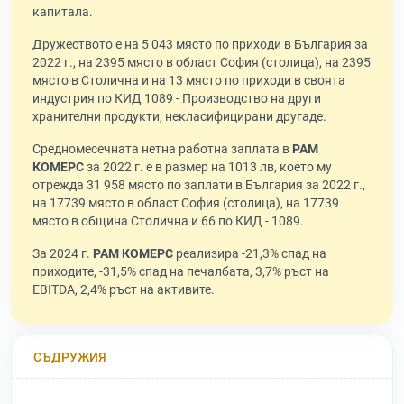
капитала.
Дружеството е на 5 043 място по приходи в България за
2022 г., на 2395 място в област София (столица), на 2395
място в Столична и на 13 място по приходи в своята
индустрия по КИД 1089 - Производство на други
хранителни продукти, некласифицирани другаде.
Средномесечната нетна работна заплата в
РАМ
КОМЕРС
за 2022 г. е в размер на 1013 лв, което му
отрежда 31 958 място по заплати в България за 2022 г.,
на 17739 място в област София (столица), на 17739
място в община Столична и 66 по КИД - 1089.
За 2024 г.
РАМ КОМЕРС
реализира -21,3% спад на
приходите, -31,5% спад на печалбата, 3,7% ръст на
EBITDA, 2,4% ръст на активите.
СЪДРУЖИЯ