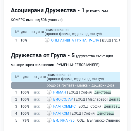
Асоциирани Дружества - 1
(в които РАМ
КОМЕРС има под 50% участие)
наименование
№
дял
от дата
(правна форма, седалище, статус)
1
10%
ОПЕРАТИВНА ГРУПА ПЧЕЛА
| ДЗЗД | гр. София
Дружества от Група - 5
(дружества със същия
мажоритарен собственик - РУМЕН АНГЕЛОВ МИЛЕВ)
наименование
№
дял
от дата
(правна форма, седалище, статус)
общо за групата - майка и дъщерни д-ва
1
100%
РИМАН
| ЕООД | София |
действащ
2
100%
БИО СОЛАР
| ЕООД | Масларево |
действащ
3
100%
РАМ КОМЕРС
| ЕООД | София |
действащ
4
100%
РАМ КОМ
| ЕООД | София |
действащ
5
79%
БИЛЯНА - 95
| ООД | Българско Сливово |
прек