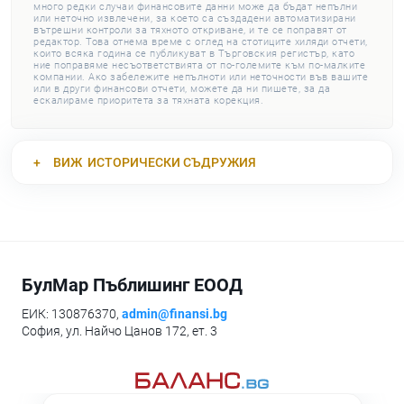
много редки случаи финансовите данни може да бъдат непълни
или неточно извлечени, за което са създадени автоматизирани
вътрешни контроли за тяхното откриване, и те се поправят от
редактор. Това отнема време с оглед на стотиците хиляди отчети,
които всяка година се публикуват в Търговския регистър, като
ние поправяме несъответствията от по-големите към по-малките
компании. Ако забележите непълноти или неточности във вашите
или в други финансови отчети, можете да ни пишете, за да
ескалираме приоритета за тяхната корекция.
ВИЖ
ИСТОРИЧЕСКИ СЪДРУЖИЯ
БулМар Пъблишинг ЕООД
ЕИК: 130876370,
admin@finansi.bg
София, ул. Найчо Цанов 172, ет. 3