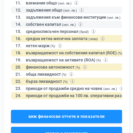
11.
вземания общо
(хил. лв.)
12.
задължения общо
(хил. лв.)
13.
задължения към финансови институции
(хил. лв.)
14.
собствен капитал
(хил. лв.)
15.
средносписъчен персонал
(брой)
16.
средна нетна месечна заплата
(лева)
17.
нетен марж
(%)
18.
възвращаемост на собствения капитал (ROE)
(%)
19.
възвращаемост на активите (ROA)
(%)
20.
финансова автономност
(%)
21.
обща ликвидност
(%)
22.
бърза ликвидност
(%)
23.
приходи от продажби средно на човек
(хил. лв.)
24.
приходи от продажби на 100 лв. оперативни разходи
виж финансови отчети и показатели