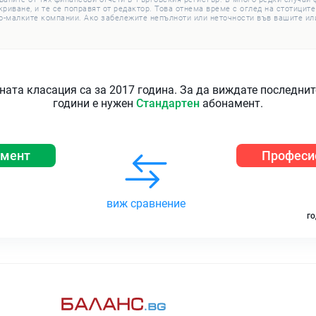
иване, и те се поправят от редактор. Това отнема време с оглед на стотиците
о-малките компании. Ако забележите непълноти или неточности във вашите или
ната класация са за 2017 година. За да виждате последни
години е нужен
Стандартен
абонамент.
амент
Професи
виж сравнение
го