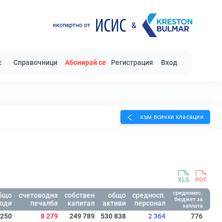
к
Справочници
Абонирай се
Регистрация
Вход
към всички класации
средномес.
бщо
счетоводна
собствен
общо
средносп.
бюджет за
оди
печалба
капитал
активи
персонал
заплата
 250
8 279
249 789
530 838
2 364
776