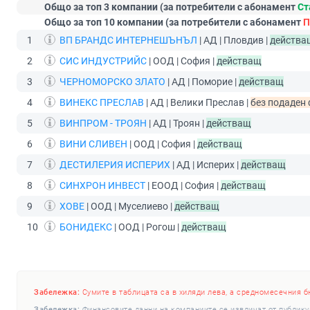
Общо за топ 3 компании (за потребители с абонамент
Ст
Общо за топ 10 компании (за потребители с абонамент
П
1
ВП БРАНДС ИНТЕРНЕШЪНЪЛ
| АД | Пловдив |
действа
2
СИС ИНДУСТРИЙС
| ООД | София |
действащ
3
ЧЕРНОМОРСКО ЗЛАТО
| АД | Поморие |
действащ
4
ВИНЕКС ПРЕСЛАВ
| АД | Велики Преслав |
без подаден 
5
ВИНПРОМ - ТРОЯН
| АД | Троян |
действащ
6
ВИНИ СЛИВЕН
| ООД | София |
действащ
7
ДЕСТИЛЕРИЯ ИСПЕРИХ
| АД | Исперих |
действащ
8
СИНХРОН ИНВЕСТ
| ЕООД | София |
действащ
9
ХОВЕ
| ООД | Муселиево |
действащ
10
БОНИДЕКС
| ООД | Рогош |
действащ
Забележка:
Сумите в таблицата са в хиляди лева, а средномесечния б
Забележка:
Финансовите данни на компаниите се извличат от публику