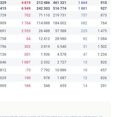
 329
4 819
212 486
461 321
1 664
910
 415
6 949
242 303
516 774
1 881
927
 729
702
71 110
219 731
757
873
 909
1 764
114 888
184 002
682
764
 691
2 353
26 488
57 588
225
1 475
 758
64
12 412
28 980
82
1 084
 796
302
3 819
6 540
31
1 502
 136
301
1 936
4 578
47
1 234
 646
1 087
2 332
2 727
13
820
 812
-73
7 792
10 886
18
657
 029
190
978
1 087
12
826
909
186
548
655
14
291
 финансовите данни може да бъдат непълни или неточно извлечени, за