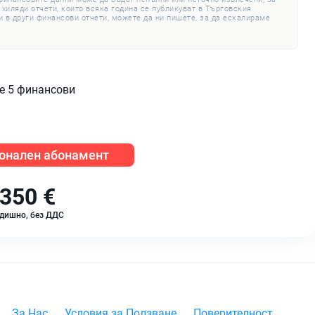
 хиляди отчети, които всяка година се публикуват в Търговския
 в други финансови отчети, можете да ни пишете, за да ескалираме
те 5 финансови
онален абонамент
350 €
дишно, без ДДС
За Нас
Условия за Ползване
Поверителност