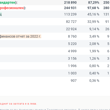
андартен
):
218 890
87,29%
250
рофесионален
):
244 931
97,68 %
280
щ
113 239
45,16 %
131
82 727
32,99 %
91
22 924
9,14 %
26
финансов отчет за 2022 г.
8 760
3,49 %
9
5 220
2,08 %
5
4 999
1,99 %
6
3 156
1,26 %
3
1 996
0,80 %
2
1 003
0,40 %
1
907
0,36 %
юджет за заплата е в лева.
ваните от тях финансови отчети в Търговския регистър. В много редки случаи