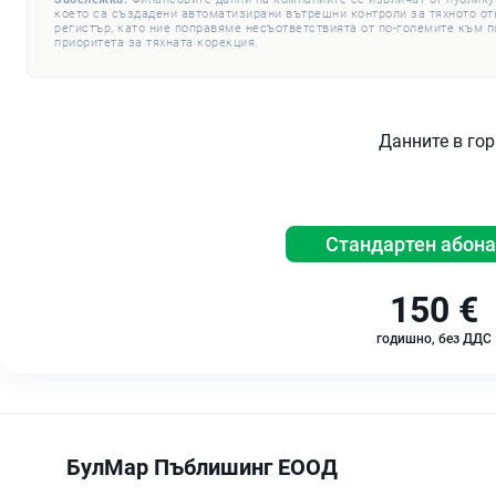
което са създадени автоматизирани вътрешни контроли за тяхното откр
регистър, като ние поправяме несъответствията от по-големите към п
приоритета за тяхната корекция.
Данните в гор
Стандартен абон
150 €
годишно, без ДДС
БулМар Пъблишинг ЕООД