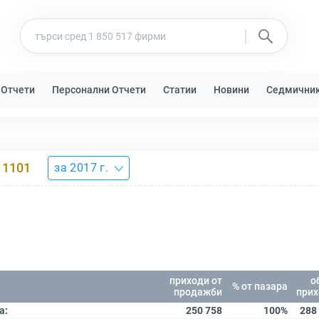
 Отчети
Персонални Отчети
Статии
Новини
Седмични
1101
за 2017 г.
приходи от
о
% от пазара
продажби
прих
а:
250 758
100%
288