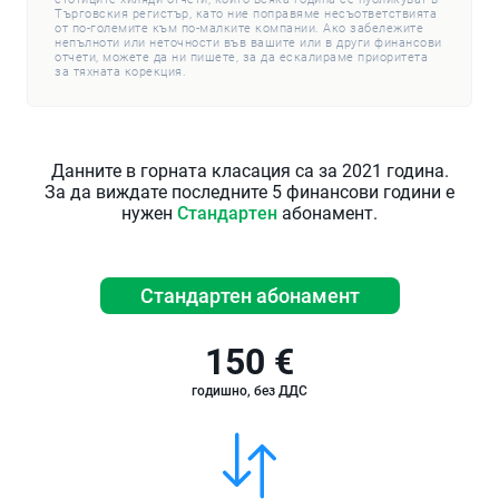
Търговския регистър, като ние поправяме несъответствията
от по-големите към по-малките компании. Ако забележите
непълноти или неточности във вашите или в други финансови
отчети, можете да ни пишете, за да ескалираме приоритета
за тяхната корекция.
Данните в горната класация са за 2021 година.
За да виждате последните 5 финансови години е
нужен
Стандартен
абонамент.
Стандартен абонамент
150 €
годишно, без ДДС