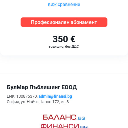
виж сравнение
Професионален абонамент
350 €
годишно, без ДДС
БулМар Пъблишинг ЕООД
ЕИК: 130876370,
admin@finansi.bg
София, ул. Найчо Цанов 172, ет. 3