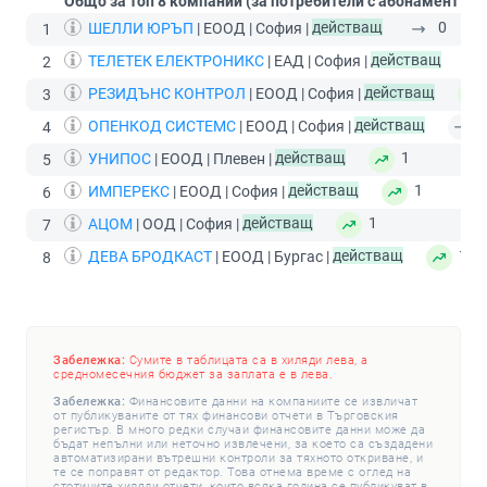
Общо за топ 8 компании (за потребители с абонамент
Пр
ШЕЛЛИ ЮРЪП
| ЕООД | София |
действащ
0
1
ТЕЛЕТЕК ЕЛЕКТРОНИКС
| ЕАД | София |
действащ
2
РЕЗИДЪНС КОНТРОЛ
| ЕООД | София |
действащ
3
ОПЕНКОД СИСТЕМС
| ЕООД | София |
действащ
4
УНИПОС
| ЕООД | Плевен |
действащ
1
5
ИМПЕРЕКС
| ЕООД | София |
действащ
1
6
АЦОМ
| ООД | София |
действащ
1
7
ДЕВА БРОДКАСТ
| ЕООД | Бургас |
действащ
1
8
Забележка:
Сумите в таблицата са в хиляди лева, а
средномесечния бюджет за заплата е в лева.
Забележка:
Финансовите данни на компаниите се извличат
от публикуваните от тях финансови отчети в Търговския
регистър. В много редки случаи финансовите данни може да
бъдат непълни или неточно извлечени, за което са създадени
автоматизирани вътрешни контроли за тяхното откриване, и
те се поправят от редактор. Това отнема време с оглед на
стотиците хиляди отчети, които всяка година се публикуват в