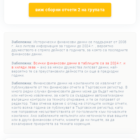
виж сборни отчети 2 на групата
Забележка:
Исторически финансови данни се поддържат от 2008
г. Ако липсва информация за години до 2024 г. , вероятно
дружеството е спряло дейност в годината, за която са последните
финансови данни.
Забележка:
Всички финансови данни в таблиците са за 2024 г. и
в хиляди лева
– ако за някои дружества липсват данни, най-
вероятно те са преустановили дейността си още в предходни
години.
Забележка:
Финансовите данни на компаниите се извличат от
публикуваните от тях финансови отчети в Търговския регистър. В
много редки случаи финансовите данни може да бъдат непълни
или неточно извлечени, за което са създадени автоматизирани
вътрешни контроли за тяхното откриване, и те се поправят от
редактор. Това отнема време с оглед на стотиците хиляди отчети,
които всяка година се публикуват в Търговския регистър, като
ние поправяме несъответствията от по-големите към по-малките
компании. Ако забележите непълноти или неточности във вашите
или в други финансови отчети, можете да ни пишете, за да
ескалираме приоритета за тяхната корекция.