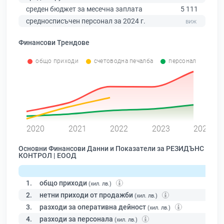
среден бюджет за месечна заплата
5 111
средносписъчен персонал за 2024 г.
Финансови Трендове
общо приходи
счетоводна печалба
персонал
0
2020
2021
2022
2023
2024
Основни Финансови Данни и Показатели за РЕЗИДЪНС
КОНТРОЛ | ЕООД
1.
общо приходи
(хил. лв.)
2.
нетни приходи от продажби
(хил. лв.)
3.
разходи за оперативна дейност
(хил. лв.)
4.
разходи за персонала
(хил. лв.)