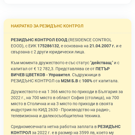
НАКРАТКО ЗА РЕЗИДЪНС КОНТРОЛ
РЕЗИДЪНС КОНТРОЛ ЕООД
(RESIDENCE CONTROL
EOOD), с ЕИК
175286132
, е основана на
21.04.2007 г.
и е
свързана с 2 други юридически лица.
Към момента дружеството е със статус "
действащ
" и с
капитал от € 12 782,3. Представлява се от
ПЕТЪР
ВИЧЕВ ЦВЕТКОВ - Управител
. Съдружници в
РЕЗИДЪНС КОНТРОЛ са
М2М Б.В
с
100%
от капитала.
Дружеството е на 1 366 място по приходи в България за
2022 г., на 700 място в област София (столица), на 700
място в Столична и на 3 място по приходи в своята
индустрия по КИД 2630 - Производство на радио-,
телевизионна и далекосъобщителна техника.
Средномесечната нетна работна заплата в
РЕЗИДЪНС
КОНТРОЛ
за 2022 г. е в размер на 3599 лв, което му