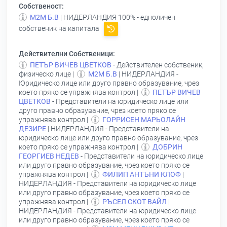
Собственост:
М2М Б.В
| НИДЕРЛАНДИЯ 100% - едноличен
собственик на капитала
Действителни Собственици:
ПЕТЪР ВИЧЕВ ЦВЕТКОВ
- Действителен собственик,
физическо лице |
М2М Б.В
| НИДЕРЛАНДИЯ -
Юридическо лице или друго правно образувание, чрез
което пряко се упражнява контрол |
ПЕТЪР ВИЧЕВ
ЦВЕТКОВ
- Представители на юридическо лице или
друго правно образувание, чрез което пряко се
упражнява контрол |
ГОРРИСЕН МАРЬОЛАЙН
ДЕЗИРЕ
| НИДЕРЛАНДИЯ - Представители на
юридическо лице или друго правно образувание, чрез
което пряко се упражнява контрол |
ДОБРИН
ГЕОРГИЕВ НЕДЕВ
- Представители на юридическо лице
или друго правно образувание, чрез което пряко се
упражнява контрол |
ФИЛИП АНТЪНИ КЛОФ
|
НИДЕРЛАНДИЯ - Представители на юридическо лице
или друго правно образувание, чрез което пряко се
упражнява контрол |
РЪСЕЛ СКОТ ВАЙЛ
|
НИДЕРЛАНДИЯ - Представители на юридическо лице
или друго правно образувание, чрез което пряко се