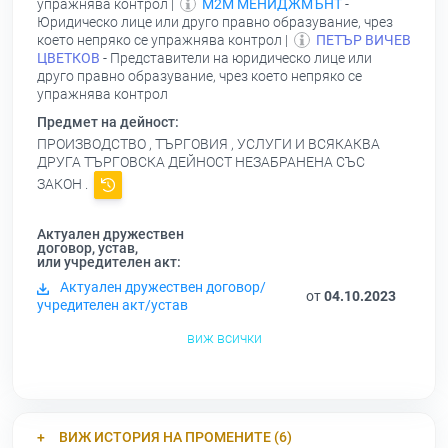
упражнява контрол |
М2М МЕНИДЖМЪНТ
-
Юридическо лице или друго правно образувание, чрез
което непряко се упражнява контрол |
ПЕТЪР ВИЧЕВ
ЦВЕТКОВ
- Представители на юридическо лице или
друго правно образувание, чрез което непряко се
упражнява контрол
Предмет на дейност:
ПРОИЗВОДСТВО , ТЪРГОВИЯ , УСЛУГИ И ВСЯКАКВА
ДРУГА ТЪРГОВСКА ДЕЙНОСТ НЕЗАБРАНЕНА СЪС
ЗАКОН .
Актуален дружествен
договор, устав,
или учредителен акт:
Актуален дружествен договор/
от
04.10.2023
учредителен акт/устав
виж всички
ВИЖ ИСТОРИЯ НА ПРОМЕНИТЕ (6)