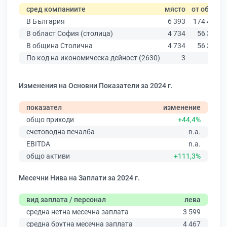
сред компаниите
място
от общо
В България
6 393
174 403
В област София (столица)
4 734
56 378
В община Столична
4 734
56 378
По код на икономическа дейност (2630)
3
31
Изменения на Основни Показатели за 2024 г.
показател
изменение
общо приходи
+44,4%
счетоводна печалба
n.a.
EBITDA
n.a.
общо активи
+111,3%
Месечни Нива на Заплати за 2024 г.
вид заплата / персонал
лева
средна нетна месечна заплата
3 599
средна брутна месечна заплата
4 467