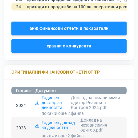
24.
приходи от продажби на 100 лв. оперативни разходи
виж финансови отчети и показатели
сравни с конкуренти
ОРИГИНАЛНИ ФИНАНСОВИ ОТЧЕТИ ОТ ТР
Година
Документ
Годишен
Доклад на независимия
доклад за
одитор Резидънс
2024
дейността
Контрол 2024.pdf
покажи още 2
файла
Доклад на
Годишен доклад
независимия
за дейността
2023
одитор.pdf
покажи още 2
файла