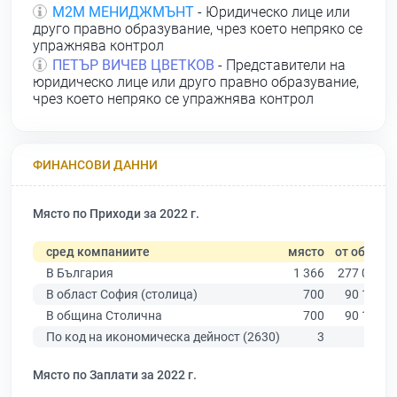
М2М МЕНИДЖМЪНТ
- Юридическо лице или
друго правно образувание, чрез което непряко се
упражнява контрол
ПЕТЪР ВИЧЕВ ЦВЕТКОВ
- Представители на
юридическо лице или друго правно образувание,
чрез което непряко се упражнява контрол
ФИНАНСОВИ ДАННИ
Място по Приходи за 2022 г.
сред компаниите
място
от общо
В България
1 366
277 019
В област София (столица)
700
90 178
В община Столична
700
90 178
По код на икономическа дейност (2630)
3
45
Място по Заплати за 2022 г.