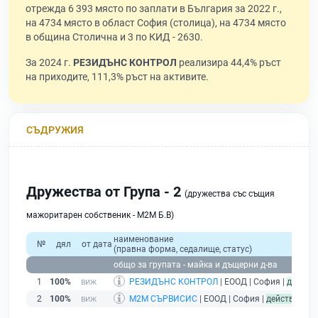
отрежда 6 393 място по заплати в България за 2022 г.,
на 4734 място в област София (столица), на 4734 място
в община Столична и 3 по КИД - 2630.
За 2024 г.
РЕЗИДЪНС КОНТРОЛ
реализира 44,4% ръст
на приходите, 111,3% ръст на активите.
СЪДРУЖИЯ
Дружества от Група - 2
(дружества със същия
мажоритарен собственик - М2М Б.В)
наименование
№
дял
от дата
(правна форма, седалище, статус)
общо за групата - майка и дъщерни д-ва
1
100%
РЕЗИДЪНС КОНТРОЛ
| ЕООД | София |
действ
2
100%
М2М СЪРВИСИС
| ЕООД | София |
действащ