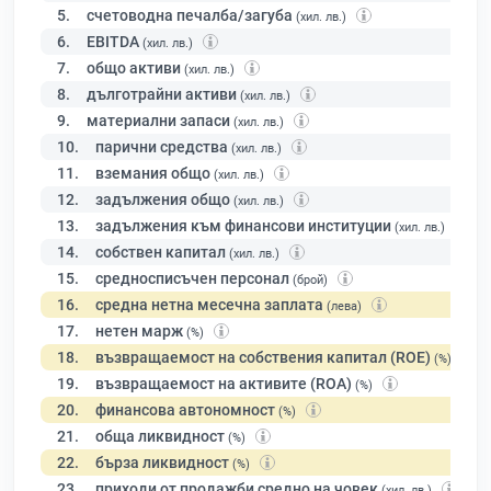
5.
счетоводна печалба/загуба
(хил. лв.)
6.
EBITDA
(хил. лв.)
7.
общо активи
(хил. лв.)
8.
дълготрайни активи
(хил. лв.)
9.
материални запаси
(хил. лв.)
10.
парични средства
(хил. лв.)
11.
вземания общо
(хил. лв.)
12.
задължения общо
(хил. лв.)
13.
задължения към финансови институции
(хил. лв.)
14.
собствен капитал
(хил. лв.)
15.
средносписъчен персонал
(брой)
16.
средна нетна месечна заплата
(лева)
17.
нетен марж
(%)
18.
възвращаемост на собствения капитал (ROE)
(%)
19.
възвращаемост на активите (ROA)
(%)
20.
финансова автономност
(%)
21.
обща ликвидност
(%)
22.
бърза ликвидност
(%)
23.
приходи от продажби средно на човек
(хил. лв.)