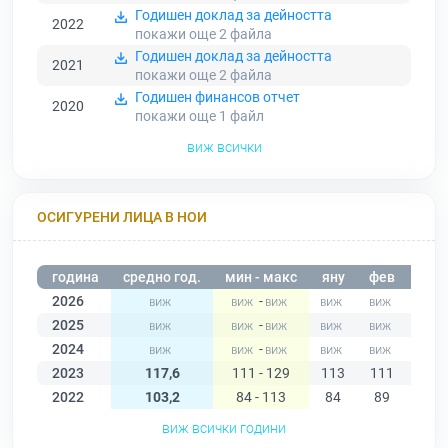
Годишен доклад за дейността
2022
покажи още 2
файла
Годишен доклад за дейността
2021
покажи още 2
файла
Годишен финансов отчет
2020
покажи още 1
файл
виж всички
ОСИГУРЕНИ ЛИЦА В НОИ
година
средно год.
мин - макс
яну
фев
мар
2026
-
2025
-
2024
-
2023
117,6
111 - 129
113
111
112
2022
103,2
84 - 113
84
89
95
виж всички години