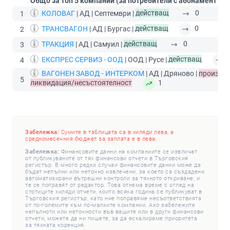
Общо за топ 5 компании (за потребители с абонамент
Пр
КОЛОВАГ
| АД | Септември |
действащ
0
1
ТРАНСВАГОН
| АД | Бургас |
действащ
0
2
ТРАКЦИЯ
| АД | Самуил |
действащ
0
3
ЕКСПРЕС СЕРВИЗ - ООД
| ООД | Русе |
действащ
4
ВАГОНЕН ЗАВОД - ИНТЕРКОМ
| АД | Дряново |
производ
5
ликвидация/несъстоятелност
1
Забележка:
Сумите в таблицата са в хиляди лева, а
средномесечния бюджет за заплата е в лева.
Забележка:
Финансовите данни на компаниите се извличат
от публикуваните от тях финансови отчети в Търговския
регистър. В много редки случаи финансовите данни може да
бъдат непълни или неточно извлечени, за което са създадени
автоматизирани вътрешни контроли за тяхното откриване, и
те се поправят от редактор. Това отнема време с оглед на
стотиците хиляди отчети, които всяка година се публикуват в
Търговския регистър, като ние поправяме несъответствията
от по-големите към по-малките компании. Ако забележите
непълноти или неточности във вашите или в други финансови
отчети, можете да ни пишете, за да ескалираме приоритета
за тяхната корекция.