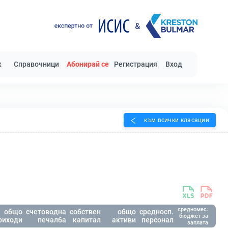
к
Справочници
Абонирай се
Регистрация
Вход
към всички класации
средномес.
общо
счетоводна
собствен
общо
средносп.
бюджет за
риходи
печалба
капитал
активи
персонал
заплата