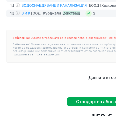
ВОДОСНАБДЯВАНЕ И КАНАЛИЗАЦИЯ
| ЕООД | Хасково
14
В И К
| ООД | Кърджали |
действащ
2
15
Забележка:
Сумите в таблицата са в хиляди лева, а средномесечния б
Забележка:
Финансовите данни на компаниите се извличат от публику
което са създадени автоматизирани вътрешни контроли за тяхното откр
регистър, като ние поправяме несъответствията от по-големите към п
приоритета за тяхната корекция.
Данните в гор
Стандартен абон