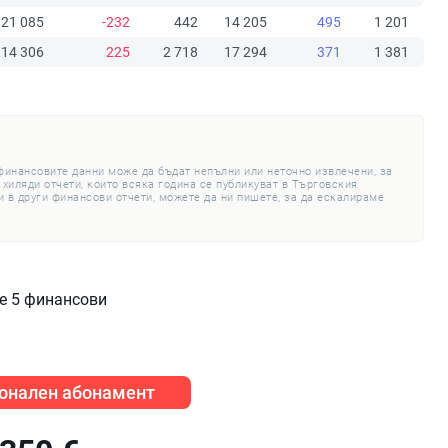
21 085
-232
442
14 205
495
1 201
14 306
225
2 718
17 294
371
1 381
 финансовите данни може да бъдат непълни или неточно извлечени, за
 хиляди отчети, които всяка година се публикуват в Търговския
 в други финансови отчети, можете да ни пишете, за да ескалираме
те 5 финансови
онален абонамент