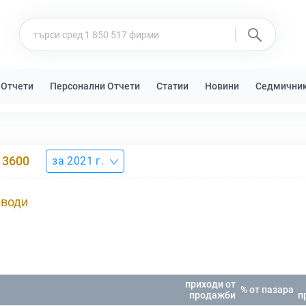
 Отчети
Персонални Отчети
Статии
Новини
Седмични
3600
за 2021 г.
 води
приходи от
% от пазара
продажби
п