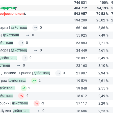
746 831
100%
андартен
):
404 712
54,19%
рофесионален
):
593 957
79,53 %
194 289
26,02 %
Варна |
действащ
0
66 166
8,86 %
 |
действащ
0
55 925
7,49 %
ействащ
0
53 883
7,21 %
агора |
действащ
0
34 449
4,61 %
|
действащ
0
26 097
3,49 %
стващ
0
23 163
3,10 %
Д | Велико Търново |
действащ
0
21 987
2,94 %
град |
действащ
2
19 529
2,61 %
действащ
2
19 048
2,55 %
ействащ
-1
18 612
2,49 %
Добрич |
действащ
-3
17 117
2,29 %
 Шумен |
действащ
0
16 686
2,23 %