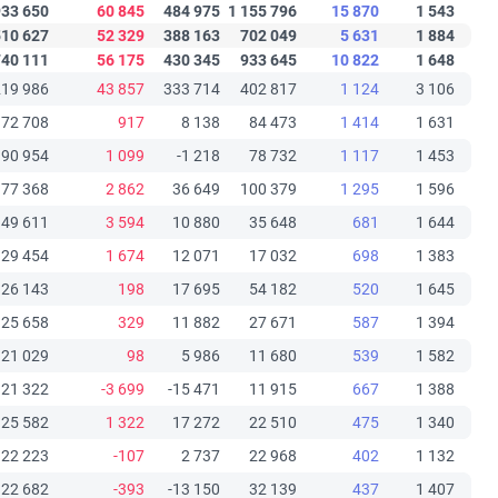
933 650
60 845
484 975
1 155 796
15 870
1 543
510 627
52 329
388 163
702 049
5 631
1 884
740 111
56 175
430 345
933 645
10 822
1 648
219 986
43 857
333 714
402 817
1 124
3 106
72 708
917
8 138
84 473
1 414
1 631
90 954
1 099
-1 218
78 732
1 117
1 453
77 368
2 862
36 649
100 379
1 295
1 596
49 611
3 594
10 880
35 648
681
1 644
29 454
1 674
12 071
17 032
698
1 383
26 143
198
17 695
54 182
520
1 645
25 658
329
11 882
27 671
587
1 394
21 029
98
5 986
11 680
539
1 582
21 322
-3 699
-15 471
11 915
667
1 388
25 582
1 322
17 272
22 510
475
1 340
22 223
-107
2 737
22 968
402
1 132
22 682
-393
-13 150
32 139
437
1 407