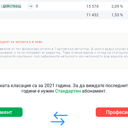
 |
действащ
0
15 574
2,09 %
11 432
1,53 %
юджет за заплата е в лева.
ваните от тях финансови отчети в Търговския регистър. В много редки случаи
иване, и те се поправят от редактор. Това отнема време с оглед на стотиците
о-малките компании. Ако забележите непълноти или неточности във вашите или
ната класация са за 2021 година. За да виждате последни
години е нужен
Стандартен
абонамент.
амент
Професи