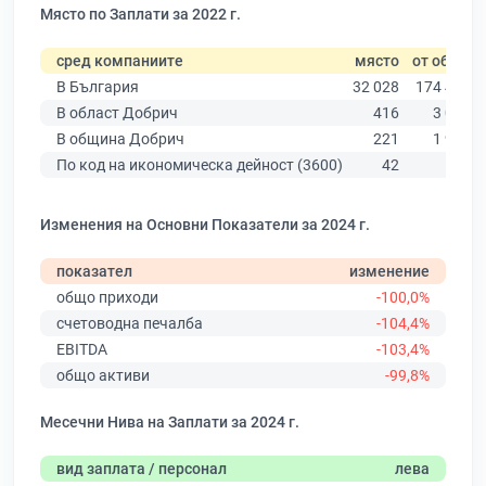
Място по Заплати за 2022 г.
сред компаниите
място
от общо
В България
32 028
174 403
В област Добрич
416
3 081
В община Добрич
221
1 913
По код на икономическа дейност (3600)
42
50
Изменения на Основни Показатели за 2024 г.
показател
изменение
общо приходи
-100,0%
счетоводна печалба
-104,4%
EBITDA
-103,4%
общо активи
-99,8%
Месечни Нива на Заплати за 2024 г.
вид заплата / персонал
лева