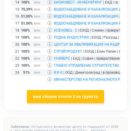
14
100%
БИОИНВЕСТ - ИНЖЕНЕРИНГ
| ЕАД | гр. Пловд
15
75,39%
ВОДОСНАБДЯВАНЕ И КАНАЛИЗАЦИЯ ДОБР
16
51,00%
ВОДОСНАБДЯВАНЕ И КАНАЛИЗАЦИЯ
| ООД | 
17
51,00%
ВОДОСНАБДЯВАНЕ И КАНАЛИЗАЦИЯ ЙОВКО
18
100%
АСЕНОВЕЦ - 2
| ЕООД | Сливен |
прекратяване 
19
100%
РОДНА ИНДУСТРИЯ
| ЕООД | Разград |
прекра
20
100%
ЦЕНТЪР ЗА КВАЛИФИКАЦИЯ НА КАДРИ ОТ 
21
100%
СТРОЙПРОДУКТ
| ЕООД | Елин Пелин |
прекра
22
100%
УНИВЕРС
| ЕАД | София |
прекратяване на тъ
23
100%
ГЛАВНО УПРАВЛЕНИЕ СТРОИТЕЛСТВО И ВЪ
24
51%
В И К
| ООД | Димитровград |
в производство 
МИНИСТЕРСТВО НА РЕГИОНАЛНОТО РАЗВИТ
виж сборни отчети 2 на групата
Забележка:
Исторически финансови данни се поддържат от 2008
г. Ако липсва информация за години до 2024 г. , вероятно