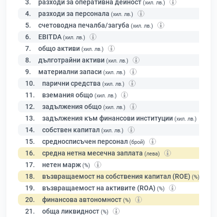
3.
разходи за оперативна дейност
(хил. лв.)
4.
разходи за персонала
(хил. лв.)
5.
счетоводна печалба/загуба
(хил. лв.)
6.
EBITDA
(хил. лв.)
7.
общо активи
(хил. лв.)
8.
дълготрайни активи
(хил. лв.)
9.
материални запаси
(хил. лв.)
10.
парични средства
(хил. лв.)
11.
вземания общо
(хил. лв.)
12.
задължения общо
(хил. лв.)
13.
задължения към финансови институции
(хил. лв.)
14.
собствен капитал
(хил. лв.)
15.
средносписъчен персонал
(брой)
16.
средна нетна месечна заплата
(лева)
17.
нетен марж
(%)
18.
възвращаемост на собствения капитал (ROE)
(%)
19.
възвращаемост на активите (ROA)
(%)
20.
финансова автономност
(%)
21.
обща ликвидност
(%)