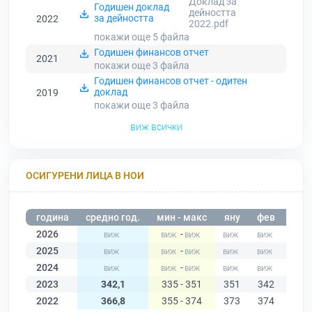
Доклад за
Годишен доклад
дейността
за дейността
2022
2022.pdf
покажи още 5
файла
Годишен финансов отчет
2021
покажи още 3
файла
Годишен финансов отчет - одитен
доклад
2019
покажи още 3
файла
виж всички
ОСИГУРЕНИ ЛИЦА В НОИ
година
средно год.
мин - макс
яну
фев
мар
2026
-
2025
-
2024
-
2023
342,1
335 - 351
351
342
342
2022
366,8
355 - 374
373
374
371