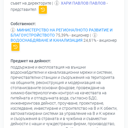
съвет на директорите |
ХАРИ ПАВЛОВ ПАВЛОВ
-
представител
Собственост:
МИНИСТЕРСТВО НА РЕГИОНАЛНОТО РАЗВИТИЕ И
БЛАГОУСТРОЙСТВОТО
75,39% - акционер |
ВОДОСНАБДЯВАНЕ И КАНАЛИЗАЦИЯ
24,61% - акционер
Предмет на дейност:
поддържане и експлоатация на външни
водоснабдителни и канализационни мрежи и системи,
пречиствателни станции и съоръжения на територията
на общините, реконструкция и модернизация на
стопанисваните основни фондове, провеждане на
химико-бактериологичен контрол на качествата на
питейната и отпадъчната вода, съгласно БДС,
инженерингова дейност, проучване, проектиране,
изследване, инвестиране и строителство на В и К обекти,
автоматизирани системи за управление на В и К мрежи
и съоръжения в страната и в чужбина и съвместни
дейности с наши и чуждестранни фирми, производство,