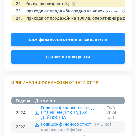
22.
бърза ликвидност
(%)
23.
приходи от продажби средно на човек
(хил. лв.)
24.
приходи от продажби на 100 лв. оперативни разходи
виж финансови отчети и показатели
сравни с конкуренти
ОРИГИНАЛНИ ФИНАНСОВИ ОТЧЕТИ ОТ ТР
Година
Документ
Годишен финансов отчет; ;
ГФО
2024
ГОДИШЕН ДОКЛАД ЗА
2024
ДЕЙНОСТТА
.pdf
Годишен финансов отчет
ГФО.pdf
2023
покажи още 2
файла