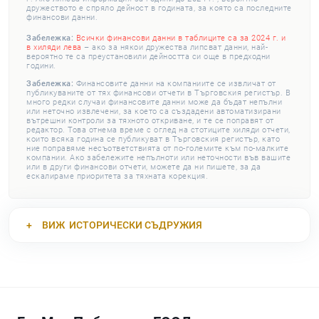
дружеството е спряло дейност в годината, за която са последните
финансови данни.
Забележка:
Всички финансови данни в таблиците са за 2024 г. и
в хиляди лева
– ако за някои дружества липсват данни, най-
вероятно те са преустановили дейността си още в предходни
години.
Забележка:
Финансовите данни на компаниите се извличат от
публикуваните от тях финансови отчети в Търговския регистър. В
много редки случаи финансовите данни може да бъдат непълни
или неточно извлечени, за което са създадени автоматизирани
вътрешни контроли за тяхното откриване, и те се поправят от
редактор. Това отнема време с оглед на стотиците хиляди отчети,
които всяка година се публикуват в Търговския регистър, като
ние поправяме несъответствията от по-големите към по-малките
компании. Ако забележите непълноти или неточности във вашите
или в други финансови отчети, можете да ни пишете, за да
ескалираме приоритета за тяхната корекция.
ВИЖ
ИСТОРИЧЕСКИ СЪДРУЖИЯ