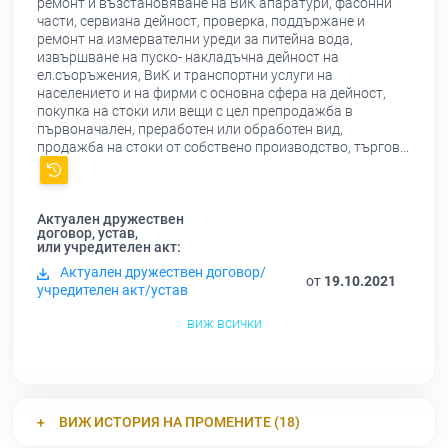
ремонт и възстановяване на ВиК апаратури, фасонни
части, сервизна дейност, проверка, поддържане и
ремонт на измервателни уреди за питейна вода,
извършване на пуско- накладъчна дейност на
ел.съоръжения, ВиК и транспортни услуги на
населението и на фирми с основна сфера на дейност,
покупка на стоки или вещи с цел препродажба в
първоначален, преработен или обработен вид,
продажба на стоки от собствено производство, търгов...
Актуален дружествен
договор, устав,
или учредителен акт:
Актуален дружествен договор/
от
19.10.2021
учредителен акт/устав
виж всички
ВИЖ ИСТОРИЯ НА ПРОМЕНИТЕ (18)