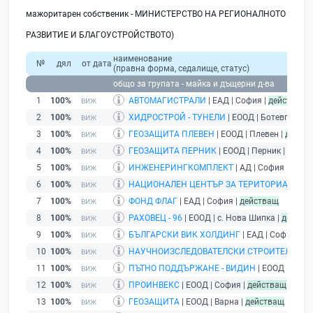
мажоритарен собственик - МИНИСТЕРСТВО НА РЕГИОНАЛНОТО
РАЗВИТИЕ И БЛАГОУСТРОЙСТВОТО)
наименование
№
дял
от дата
(правна форма, седалище, статус)
общо за групата - майка и дъщерни д-ва
1
100%
АВТОМАГИСТРАЛИ
| ЕАД | София |
действащ
2
100%
ХИДРОСТРОЙ - ТУНЕЛИ
| ЕООД | Ботевград |
3
100%
ГЕОЗАЩИТА ПЛЕВЕН
| ЕООД | Плевен |
дейст
4
100%
ГЕОЗАЩИТА ПЕРНИК
| ЕООД | Перник |
дейст
5
100%
ИНЖЕНЕРИНГКОМПЛЕКТ
| АД | София |
дейс
6
100%
НАЦИОНАЛЕН ЦЕНТЪР ЗА ТЕРИТОРИАЛНО 
7
100%
ФОНД ФЛАГ
| ЕАД | София |
действащ
8
100%
РАХОВЕЦ - 96
| ЕООД | с. Нова Шипка |
действ
9
100%
БЪЛГАРСКИ ВИК ХОЛДИНГ
| ЕАД | София |
де
10
100%
НАУЧНОИЗСЛЕДОВАТЕЛСКИ СТРОИТЕЛЕН ИН
11
100%
ПЪТНО ПОДДЪРЖАНЕ - ВИДИН
| ЕООД | гр. В
12
100%
ПРОИНВЕКС
| ЕООД | София |
действащ
13
100%
ГЕОЗАЩИТА
| ЕООД | Варна |
действащ