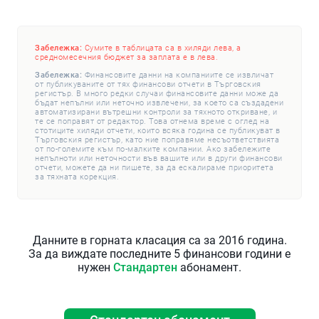
Забележка:
Сумите в таблицата са в хиляди лева, а
средномесечния бюджет за заплата е в лева.
Забележка:
Финансовите данни на компаниите се извличат
от публикуваните от тях финансови отчети в Търговския
регистър. В много редки случаи финансовите данни може да
бъдат непълни или неточно извлечени, за което са създадени
автоматизирани вътрешни контроли за тяхното откриване, и
те се поправят от редактор. Това отнема време с оглед на
стотиците хиляди отчети, които всяка година се публикуват в
Търговския регистър, като ние поправяме несъответствията
от по-големите към по-малките компании. Ако забележите
непълноти или неточности във вашите или в други финансови
отчети, можете да ни пишете, за да ескалираме приоритета
за тяхната корекция.
Данните в горната класация са за 2016 година.
За да виждате последните 5 финансови години е
нужен
Стандартен
абонамент.