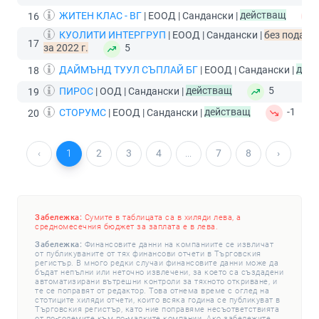
ЖИТЕН КЛАС - ВГ
| ЕООД | Сандански |
действащ
16
КУОЛИТИ ИНТЕРГРУП
| ЕООД | Сандански |
без подаде
17
за 2022 г.
5
ДАЙМЪНД ТУУЛ СЪПЛАЙ БГ
| ЕООД | Сандански |
дей
18
ПИРОС
| ООД | Сандански |
действащ
5
19
СТОРУМС
| ЕООД | Сандански |
действащ
-1
20
‹
1
2
3
4
...
7
8
›
Забележка:
Сумите в таблицата са в хиляди лева, а
средномесечния бюджет за заплата е в лева.
Забележка:
Финансовите данни на компаниите се извличат
от публикуваните от тях финансови отчети в Търговския
регистър. В много редки случаи финансовите данни може да
бъдат непълни или неточно извлечени, за което са създадени
автоматизирани вътрешни контроли за тяхното откриване, и
те се поправят от редактор. Това отнема време с оглед на
стотиците хиляди отчети, които всяка година се публикуват в
Търговския регистър, като ние поправяме несъответствията
от по-големите към по-малките компании. Ако забележите