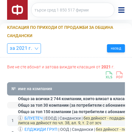
КЛАСАЦИЯ ПО ПРИХОДИ ОТ ПРОДАЖБИ ЗА ОБЩИНА
САНДАНСКИ
за 2021 г.
назад
Вие не сте абонат и затова виждате класация от
2021
г.
№
име на компания
Общо за всички 2 744 компании, които влизат в класация
Общо за топ 30 компании (за потребители с абонамент
С
Общо за топ 150 компании (за потребители с абонамент
БЛУЕТЕЧ
| ЕООД | Сандански |
без дейност - подадена 
1
липса на дейност по чл. 38, ал. 9, т. 2 от зсч
ЕЛДЖИДИ ГРУП
| ООД | Сандански |
без дейност - под