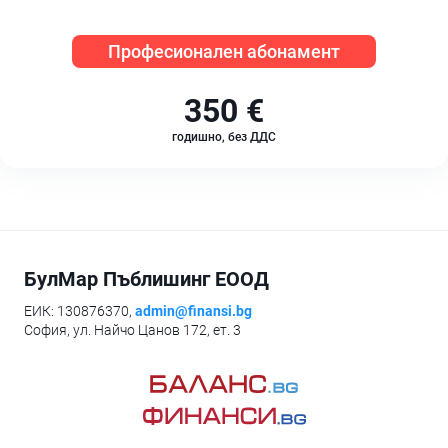
Професионален абонамент
350 €
годишно, без ДДС
БулМар Пъблишинг ЕООД
ЕИК: 130876370,
admin@finansi.bg
София, ул. Найчо Цанов 172, ет. 3