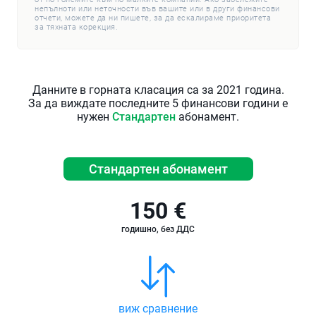
непълноти или неточности във вашите или в други финансови
отчети, можете да ни пишете, за да ескалираме приоритета
за тяхната корекция.
Данните в горната класация са за 2021 година.
За да виждате последните 5 финансови години е
нужен
Стандартен
абонамент.
Стандартен абонамент
150 €
годишно, без ДДС
виж сравнение