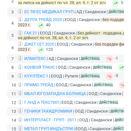
2
за липса на дейност по чл. 38, ал. 9, т. 2 от зсч
5
ЕС ТИ ЕС МЕДИКАЛ ГРУП
| АД | Сандански |
действащ
3
ДЕЛТА ТРЕЙД 2020
| ЕООД | Сандански |
без подаден ф
4
2023 г.
40
ГАК 21
| ЕООД | Сандански |
без дейност - подадена дек
5
на дейност по чл. 38, ал. 9, т. 2 от зсч
ДЖЕТ СЕТ 2020
| ЕООД | Сандански |
без подаден финан
6
2023 г.
125
ИЛМАТЕКС
| АД | Сандански |
действащ
-1
7
КОНВОЙ ТРАНС
| ООД | Сандански |
действащ
2
8
КУУЛТЕКС 1
| ЕООД | Рупите |
действащ
-5
9
ПРИМО ТРЕЙД
| ЕООД | Сандански |
действащ
-
10
МБАЛ ЮГОЗАПАДНА БОЛНИЦА
| ООД | Сандански |
де
11
Г АНД А ТЕКСТИЛ
| ЕООД | Сандански |
действащ
12
ГЕНИКИ ТАХИДРОМИКИ
| ООД | Сандански |
действащ
13
ИНТЕРПЛАСТ - ГРУП - 2011
| ООД | Сандански |
действ
14
МЕТАЛ ГРУП ИНДЪСТРИ
| ЕООД | Сандански |
действа
15