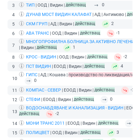
ТИП
| ООД | Видин |
действащ
0
3
ДУНАВ МОСТ ВИДИН КАЛАФАТ
| АД | Антимово |
дейст
4
СКМ ГРУП
| АД | Видин |
действащ
2
5
АВА ТРАНС
| ООД | Видин |
действащ
-1
6
МНОГОПРОФИЛНА БОЛНИЦА ЗА АКТИВНО ЛЕЧЕНИЕ С
7
| Видин |
действащ
1
КРОС - ВИДИН
| ООД | Видин |
действащ
-2
8
ПСТ ВИДИН
| ЕООД | Видин |
действащ
4
9
ГИПС
| АД | Кошава |
производство по ликвидация/нес
10
0
КОМПАС - СЕВЕР
| ЕООД | Видин |
действащ
-2
11
СТЕФИ
| ЕООД | Видин |
действащ
0
12
ВОДОСНАБДЯВАНЕ И КАНАЛИЗАЦИЯ - ВИДИН
| ЕООД |
13
действащ
-2
МОНИ ТРАНС 2011
| ЕООД | Видин |
действащ
0
14
ПОЛИЦВЕТ
| ООД | Видин |
действащ
3
15