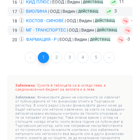
КИД ПЛЮС
| ЕООД | Видин |
действащ
11
16
ВИОЛИНА
| ООД | Видин |
действащ
3
17
КОСТОВ - СИНОВЕ
| ООД | Видин |
действащ
-3
18
МГ - ТРАНСПОРТЕС
| ООД | Видин |
действащ
-3
19
ФАРМАЦИЯ - Р
| ЕООД | Видин |
действащ
-3
20
‹
1
2
3
4
5
›
Забележка:
Сумите в таблицата са в хиляди лева, а
средномесечния бюджет за заплата е в лева.
Забележка:
Финансовите данни на компаниите се извличат
от публикуваните от тях финансови отчети в Търговския
регистър. В много редки случаи финансовите данни може да
бъдат непълни или неточно извлечени, за което са създадени
автоматизирани вътрешни контроли за тяхното откриване, и
те се поправят от редактор. Това отнема време с оглед на
стотиците хиляди отчети, които всяка година се публикуват в
Търговския регистър, като ние поправяме несъответствията
от по-големите към по-малките компании. Ако забележите
непълноти или неточности във вашите или в други финансови
отчети, можете да ни пишете, за да ескалираме приоритета