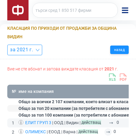
КЛАСАЦИЯ ПО ПРИХОДИ ОТ ПРОДАЖБИ ЗА ОБЩИНА
ВИДИН
за 2021 г.
назад
Вие не сте абонат и затова виждате класация от
2021
г.
№
име на компания
Общо за всички 2 107 компании, които влизат в класация
Общо за топ 20 компании (за потребители с абонамент
С
Общо за топ 100 компании (за потребители с абонамент
ЕЛИТ ГРУП 3
| ООД | Видин |
действащ
0
1
ОЛИМЕКС
| ЕООД | Варна |
действащ
0
2