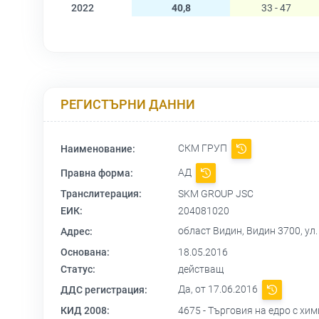
2022
40,8
33 - 47
РЕГИСТЪРНИ ДАННИ
СКМ ГРУП
Наименование:
АД
Правна форма:
Транслитерация:
SKM GROUP JSC
ЕИК:
204081020
област Видин, Видин 3700, ул. 
Адрес:
Основана:
18.05.2016
Статус:
действащ
Да, от 17.06.2016
ДДС регистрация:
КИД 2008:
4675 - Търговия на едро с хи