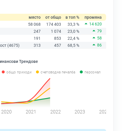
място
от общо
в топ %
промяна
14 620
58 068
174 403
33,3 %
79
247
1 074
23,0 %
58
191
853
22,4 %
86
ост (4675)
313
457
68,5 %
инансови Трендове
общо приходи
счетоводна печалба
персонал
2020
2021
2022
2023
2024