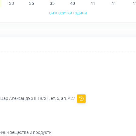
33
35
35
40
41
41
4
виж всички години
Цар Александър II 19/21, ет. 6, ап. А27
мични вещества и продукти