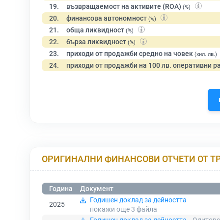
19.
възвращаемост на активите (ROA)
(%)
20.
финансова автономност
(%)
21.
обща ликвидност
(%)
22.
бърза ликвидност
(%)
23.
приходи от продажби средно на човек
(хил. лв.)
24.
приходи от продажби на 100 лв. оперативни р
ОРИГИНАЛНИ ФИНАНСОВИ ОТЧЕТИ ОТ Т
Година
Документ
Годишен доклад за дейността
2025
покажи още 3
файла