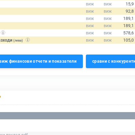
азходи
(лева)
виж финансови отчети и показатели
сравни с конкурент
Р