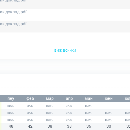
ки доклад.pdf
ки доклад.pdf
ки доклад.pdf
виж всички
яну
фев
мар
апр
май
юни
юл
48
42
38
38
36
30
3