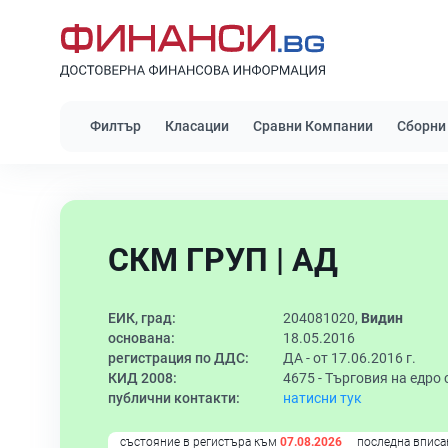
Филтър
Класации
Сравни Компании
Сборни
СКМ ГРУП | АД
ЕИК, град:
204081020,
Видин
основана:
18.05.2016
регистрация по ДДС:
ДА - от 17.06.2016 г.
КИД 2008:
4675 -
Търговия на едро 
публични контакти:
натисни тук
състояние в регистъра към
07.08.2026
последна вписа