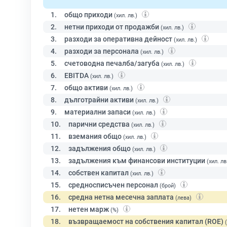
1.
общо приходи
(хил. лв.)
2.
нетни приходи от продажби
(хил. лв.)
3.
разходи за оперативна дейност
(хил. лв.)
4.
разходи за персонала
(хил. лв.)
5.
счетоводна печалба/загуба
(хил. лв.)
6.
EBITDA
(хил. лв.)
7.
общо активи
(хил. лв.)
8.
дълготрайни активи
(хил. лв.)
9.
материални запаси
(хил. лв.)
10.
парични средства
(хил. лв.)
11.
вземания общо
(хил. лв.)
12.
задължения общо
(хил. лв.)
13.
задължения към финансови институции
(хил. лв
14.
собствен капитал
(хил. лв.)
15.
средносписъчен персонал
(брой)
16.
средна нетна месечна заплата
(лева)
17.
нетен марж
(%)
18.
възвращаемост на собствения капитал (ROE)