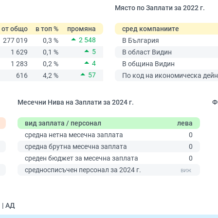
Място по Заплати за 2022 г.
от общо
в топ %
промяна
сред компаниите
2 548
277 019
0,3 %
В България
5
1 629
0,1 %
В област Видин
4
1 283
0,2 %
В община Видин
57
616
4,2 %
По код на икономическа дейн
Месечни Нива на Заплати за 2024 г.
Ф
вид заплата / персонал
лева
средна нетна месечна заплата
0
средна брутна месечна заплата
0
среден бюджет за месечна заплата
0
0
средносписъчен персонал за 2024 г.
 | АД