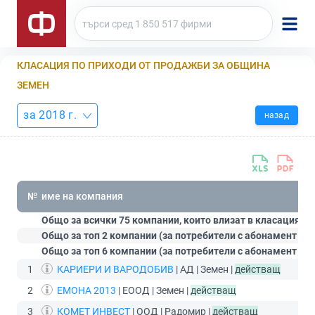
КЛАСАЦИЯ ПО ПРИХОДИ ОТ ПРОДАЖБИ ЗА ОБЩИНА
ЗЕМЕН
за 2018 г.
назад
№
име на компания
Общо за всички 75 компании, които влизат в класацията:
Общо за топ 2 компании (за потребители с абонамент
Ст
Общо за топ 6 компании (за потребители с абонамент
Пр
1
КАРИЕРИ И ВАРОДОБИВ
| АД | Земен |
действащ
2
ЕМОНА 2013
| ЕООД | Земен |
действащ
3
КОМЕТ ИНВЕСТ
| ООД | Радомир |
действащ