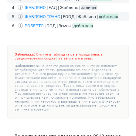
4
ЖАБЛЯНО
| ЕАД | Жабляно |
заличен
5
ЖАБЛЯНО ТРАНС
| ЕООД | Жабляно |
действащ
6
РОБЕРТО
| ООД | Земен |
действащ
Забележка:
Сумите в таблицата са в хиляди лева, а
средномесечния бюджет за заплата е в лева.
Забележка:
Финансовите данни на компаниите се извличат
от публикуваните от тях финансови отчети в Търговския
регистър. В много редки случаи финансовите данни може да
бъдат непълни или неточно извлечени, за което са създадени
автоматизирани вътрешни контроли за тяхното откриване, и
те се поправят от редактор. Това отнема време с оглед на
стотиците хиляди отчети, които всяка година се публикуват в
Търговския регистър, като ние поправяме несъответствията
от по-големите към по-малките компании. Ако забележите
непълноти или неточности във вашите или в други финансови
отчети, можете да ни пишете, за да ескалираме приоритета
за тяхната корекция.