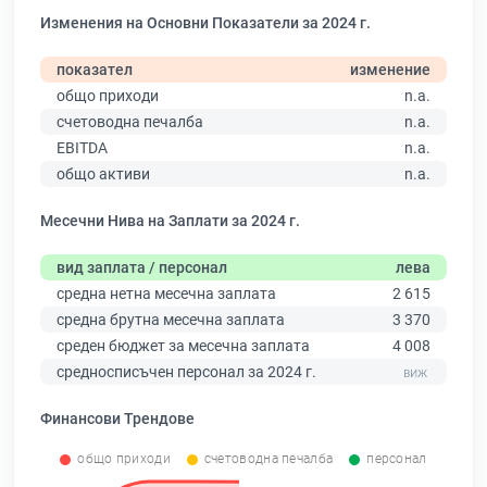
Изменения на Основни Показатели за 2024 г.
показател
изменение
общо приходи
n.a.
счетоводна печалба
n.a.
EBITDA
n.a.
общо активи
n.a.
Месечни Нива на Заплати за 2024 г.
вид заплата / персонал
лева
средна нетна месечна заплата
2 615
средна брутна месечна заплата
3 370
среден бюджет за месечна заплата
4 008
средносписъчен персонал за 2024 г.
Финансови Трендове
общо приходи
счетоводна печалба
персонал