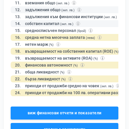
11.
вземания общо
(хил. лв.)
12.
задължения общо
(хил. лв.)
13.
задължения към финансови институции
(хил. лв.)
14.
собствен капитал
(хил. лв.)
15.
средносписъчен персонал
(брой)
16.
средна нетна месечна заплата
(лева)
17.
нетен марж
(%)
18.
възвращаемост на собствения капитал (ROE)
(%)
19.
възвращаемост на активите (ROA)
(%)
20.
финансова автономност
(%)
21.
обща ликвидност
(%)
22.
бърза ликвидност
(%)
23.
приходи от продажби средно на човек
(хил. лв.)
24.
приходи от продажби на 100 лв. оперативни разходи
виж финансови отчети и показатели