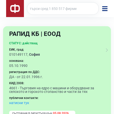
РАПИД КБ | ЕООД
СТАТУС:
действащ
ЕИК, град:
010149117,
София
основана:
05.10.1990
регистрация по ДДС:
ДА - от 22.01.1996 г.
КИД 2008:
4661 -
Търговия на едро с машини и оборудване за
селското и горското стопанство и части за тях
публични контакти:
натисни тук
състояние в регистъра към
05.08.2026