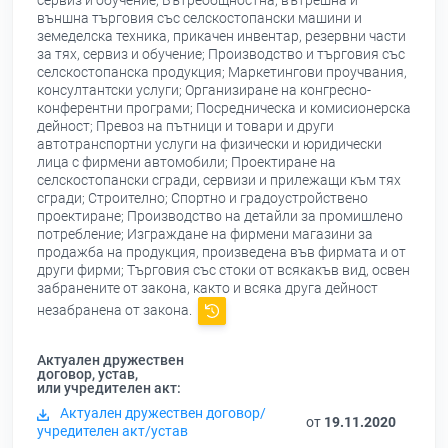
сервиз и обучение; Вътреобщностна, вътрешна и
външна търговия със селскостопански машини и
земеделска техника, прикачен инвентар, резервни части
за тях, сервиз и обучение; Производство и търговия със
селскостопанска продукция; Маркетингови проучвания,
консултантски услуги; Организиране на конгресно-
конферентни програми; Посредническа и комисионерска
дейност; Превоз на пътници и товари и други
автотранспортни услуги на физически и юридически
лица с фирмени автомобили; Проектиране на
селскостопански сгради, сервизи и прилежащи към тях
сгради; Строително; Спортно и градоустройствено
проектиране; Производство на детайли за промишлено
потребление; Изграждане на фирмени магазини за
продажба на продукция, произведена във фирмата и от
други фирми; Търговия със стоки от всякакъв вид, освен
забранените от закона, както и всяка друга дейност
незабранена от закона.
Актуален дружествен
договор, устав,
или учредителен акт:
Актуален дружествен договор/
от
19.11.2020
учредителен акт/устав