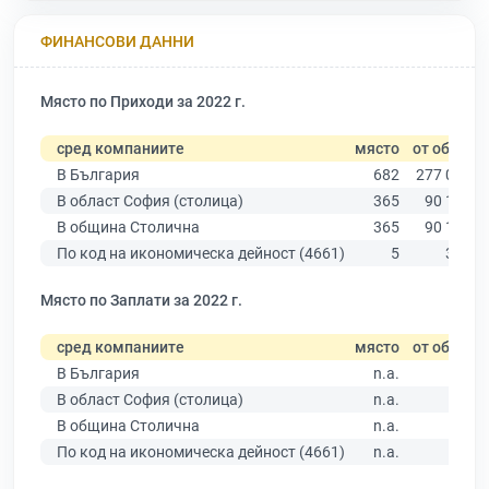
ФИНАНСОВИ ДАННИ
Място по Приходи за 2022 г.
сред компаниите
място
от общо
В България
682
277 019
В област София (столица)
365
90 178
В община Столична
365
90 178
По код на икономическа дейност (4661)
5
321
Място по Заплати за 2022 г.
сред компаниите
място
от общо
В България
n.a.
В област София (столица)
n.a.
В община Столична
n.a.
По код на икономическа дейност (4661)
n.a.