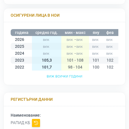
ОСИГУРЕНИ ЛИЦА В НОИ
година
средно год.
мин - макс
яну
фев
мар
2026
-
2025
-
2024
-
2023
105,3
101 - 108
101
102
107
2022
101,7
98 - 104
100
102
102
виж всички години
РЕГИСТЪРНИ ДАННИ
Наименование:
РАПИД КБ