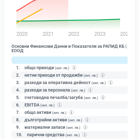
0
2020
2021
2022
2023
2024
Основни Финансови Данни и Показатели за РАПИД КБ |
ЕООД
1.
общо приходи
(хил. лв.)
2.
нетни приходи от продажби
(хил. лв.)
3.
разходи за оперативна дейност
(хил. лв.)
4.
разходи за персонала
(хил. лв.)
5.
счетоводна печалба/загуба
(хил. лв.)
6.
EBITDA
(хил. лв.)
7.
общо активи
(хил. лв.)
8.
дълготрайни активи
(хил. лв.)
9.
материални запаси
(хил. лв.)
10.
парични средства
(хил. лв.)