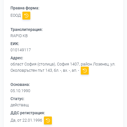
Правна форма:
ЕООД
Транслитерация:
RAPID KB
ЕИК:
010149117
Адрес:
област София (столица), София 1407, район Лозенец, ул.
Околовръстен път 143, бл. -, вх. -, ап. -
Основана:
05.10.1990
Статус:
действащ
ДДС регистрация:
Да, от 22.01.1996