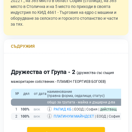
2022 г., на 365 място в област София (столица), на 365
място в Столична и на 5 място по приходи в своята
индустрия по КИД 4661 - Търговия на едро с машини и
оборудване за селското и горското стопанство и части
за тях.
СЪДРУЖИЯ
Дружества от Група - 2
(дружества със същия
мажоритарен собственик - ПЛАМЕН ГЕОРГИЕВ БОГОЕВ)
наименование
№
дял
от дата
(правна форма, седалище, статус)
общо за групата - майка и дъщерни д-ва
1
100%
РАПИД КБ
| ЕООД | София |
действащ
2
100%
ПЛАТИНУМ МАЙНДСЕТ
| ЕООД | София |
дейс