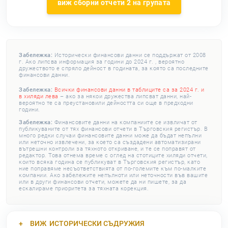
виж сборни отчети 2 на групата
Забележка:
Исторически финансови данни се поддържат от 2008
г. Ако липсва информация за години до 2024 г. , вероятно
дружеството е спряло дейност в годината, за която са последните
финансови данни.
Забележка:
Всички финансови данни в таблиците са за 2024 г. и
в хиляди лева
– ако за някои дружества липсват данни, най-
вероятно те са преустановили дейността си още в предходни
години.
Забележка:
Финансовите данни на компаниите се извличат от
публикуваните от тях финансови отчети в Търговския регистър. В
много редки случаи финансовите данни може да бъдат непълни
или неточно извлечени, за което са създадени автоматизирани
вътрешни контроли за тяхното откриване, и те се поправят от
редактор. Това отнема време с оглед на стотиците хиляди отчети,
които всяка година се публикуват в Търговския регистър, като
ние поправяме несъответствията от по-големите към по-малките
компании. Ако забележите непълноти или неточности във вашите
или в други финансови отчети, можете да ни пишете, за да
ескалираме приоритета за тяхната корекция.
ВИЖ
ИСТОРИЧЕСКИ СЪДРУЖИЯ