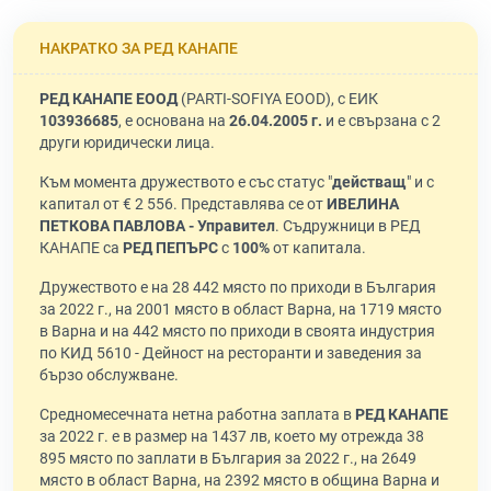
НАКРАТКО ЗА РЕД КАНАПЕ
РЕД КАНАПЕ ЕООД
(PARTI-SOFIYA EOOD), с ЕИК
103936685
, е основана на
26.04.2005 г.
и е свързана с 2
други юридически лица.
Към момента дружеството е със статус "
действащ
" и с
капитал от € 2 556. Представлява се от
ИВЕЛИНА
ПЕТКОВА ПАВЛОВА - Управител
. Съдружници в РЕД
КАНАПЕ са
РЕД ПЕПЪРС
с
100%
от капитала.
Дружеството е на 28 442 място по приходи в България
за 2022 г., на 2001 място в област Варна, на 1719 място
в Варна и на 442 място по приходи в своята индустрия
по КИД 5610 - Дейност на ресторанти и заведения за
бързо обслужване.
Средномесечната нетна работна заплата в
РЕД КАНАПЕ
за 2022 г. е в размер на 1437 лв, което му отрежда 38
895 място по заплати в България за 2022 г., на 2649
място в област Варна, на 2392 място в община Варна и