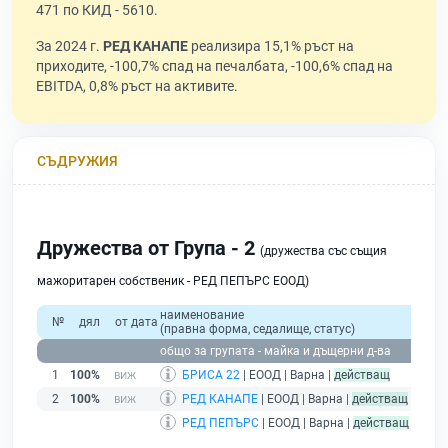
471 по КИД - 5610.
За 2024 г.
РЕД КАНАПЕ
реализира 15,1% ръст на
приходите, -100,7% спад на печалбата, -100,6% спад на
EBITDA, 0,8% ръст на активите.
СЪДРУЖИЯ
Дружества от Група - 2
(дружества със същия
мажоритарен собственик - РЕД ПЕПЪРС ЕООД)
наименование
№
дял
от дата
(правна форма, седалище, статус)
общо за групата - майка и дъщерни д-ва
1
100%
БРИСА 22
| ЕООД | Варна |
действащ
2
100%
РЕД КАНАПЕ
| ЕООД | Варна |
действащ
РЕД ПЕПЪРС
| ЕООД | Варна |
действащ
- друж