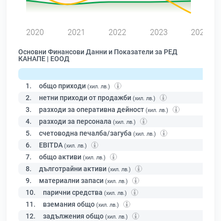
0
2020
2021
2022
2023
2024
Основни Финансови Данни и Показатели за РЕД
КАНАПЕ | ЕООД
1.
общо приходи
(хил. лв.)
2.
нетни приходи от продажби
(хил. лв.)
3.
разходи за оперативна дейност
(хил. лв.)
4.
разходи за персонала
(хил. лв.)
5.
счетоводна печалба/загуба
(хил. лв.)
6.
EBITDA
(хил. лв.)
7.
общо активи
(хил. лв.)
8.
дълготрайни активи
(хил. лв.)
9.
материални запаси
(хил. лв.)
10.
парични средства
(хил. лв.)
11.
вземания общо
(хил. лв.)
12.
задължения общо
(хил. лв.)