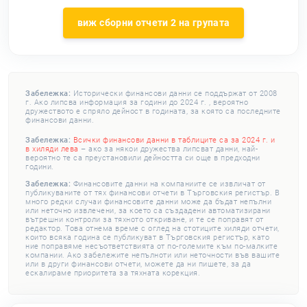
виж сборни отчети 2 на групата
Забележка:
Исторически финансови данни се поддържат от 2008
г. Ако липсва информация за години до 2024 г. , вероятно
дружеството е спряло дейност в годината, за която са последните
финансови данни.
Забележка:
Всички финансови данни в таблиците са за 2024 г. и
в хиляди лева
– ако за някои дружества липсват данни, най-
вероятно те са преустановили дейността си още в предходни
години.
Забележка:
Финансовите данни на компаниите се извличат от
публикуваните от тях финансови отчети в Търговския регистър. В
много редки случаи финансовите данни може да бъдат непълни
или неточно извлечени, за което са създадени автоматизирани
вътрешни контроли за тяхното откриване, и те се поправят от
редактор. Това отнема време с оглед на стотиците хиляди отчети,
които всяка година се публикуват в Търговския регистър, като
ние поправяме несъответствията от по-големите към по-малките
компании. Ако забележите непълноти или неточности във вашите
или в други финансови отчети, можете да ни пишете, за да
ескалираме приоритета за тяхната корекция.