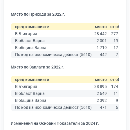
Място по Приходи за 2022 г.
сред компаниите
място
от общо
В България
28 442
277 019
В област Варна
2 001
19 882
В община Варна
1 719
17 349
По код на икономическа дейност (5610)
442
7 842
Място по Заплати за 2022 г.
сред компаниите
място
от общо
В България
38 895
174 403
В област Варна
2 649
11 437
В община Варна
2 392
9 876
По код на икономическа дейност (5610)
471
6 522
Изменения на Основни Показатели за 2024 г.