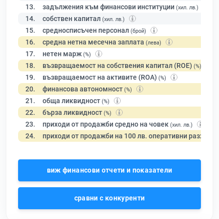
13.
задължения към финансови институции
(хил. лв.)
14.
собствен капитал
(хил. лв.)
15.
средносписъчен персонал
(брой)
16.
средна нетна месечна заплата
(лева)
17.
нетен марж
(%)
18.
възвращаемост на собствения капитал (ROE)
(%)
19.
възвращаемост на активите (ROA)
(%)
20.
финансова автономност
(%)
21.
обща ликвидност
(%)
22.
бърза ликвидност
(%)
23.
приходи от продажби средно на човек
(хил. лв.)
24.
приходи от продажби на 100 лв. оперативни разходи
виж финансови отчети и показатели
сравни с конкуренти