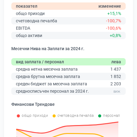
показател
изменение
общо приходи
+15,1%
счетоводна печалба
-100,7%
EBITDA
-100,6%
общо активи
+0,8%
Месечни Нива на Заплати за 2024 г.
вид заплата / персонал
лева
средна нетна месечна заплата
1 437
средна брутна месечна заплата
1 852
среден бюджет за месечна заплата
2 203
средносписъчен персонал за 2024 г.
Финансови Трендове
общо приходи
счетоводна печалба
персонал