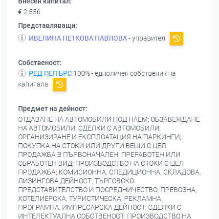
Внесен капитал:
€ 2 556
Представляващи:
ИВЕЛИНА ПЕТКОВА ПАВЛОВА
- управител
Собственост:
РЕД ПЕПЪРС
100% - едноличен собственик на
капитала
Предмет на дейност:
ОТДАВАНЕ НА АВТОМОБИЛИ ПОД НАЕМ; ОБЗАВЕЖДАНЕ
НА АВТОМОБИЛИ; СДЕЛКИ С АВТОМОБИЛИ;
ОРГАНИЗИРАНЕ И ЕКСПЛОАТАЦИЯ НА ПАРКИНГИ;
ПОКУПКА НА СТОКИ ИЛИ ДРУГИ ВЕЩИ С ЦЕЛ
ПРОДАЖБА В ПЪРВОНАЧАЛЕН, ПРЕРАБОТЕН ИЛИ
ОБРАБОТЕН ВИД; ПРОИЗВОДСТВО НА СТОКИ С ЦЕЛ
ПРОДАЖБА; КОМИСИОННА, СПЕДИЦИОННА, СКЛАДОВА,
ЛИЗИНГОВА ДЕЙНОСТ; ТЪРГОВСКО
ПРЕДСТАВИТЕЛСТВО И ПОСРЕДНИЧЕСТВО; ПРЕВОЗНА,
ХОТЕЛИЕРСКА, ТУРИСТИЧЕСКА, РЕКЛАМНА,
ПРОГРАМНА, ИМПРЕСАРСКА ДЕЙНОСТ, СДЕЛКИ С
ИНТЕЛЕКТУАЛНА СОБСТВЕНОСТ; ПРОИЗВОДСТВО НА