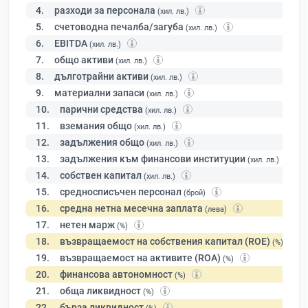
4.
разходи за персонала
(хил. лв.)
5.
счетоводна печалба/загуба
(хил. лв.)
6.
EBITDA
(хил. лв.)
7.
общо активи
(хил. лв.)
8.
дълготрайни активи
(хил. лв.)
9.
материални запаси
(хил. лв.)
10.
парични средства
(хил. лв.)
11.
вземания общо
(хил. лв.)
12.
задължения общо
(хил. лв.)
13.
задължения към финансови институции
(хил. лв.)
14.
собствен капитал
(хил. лв.)
15.
средносписъчен персонал
(брой)
16.
средна нетна месечна заплата
(лева)
17.
нетен марж
(%)
18.
възвращаемост на собствения капитал (ROE)
(%)
19.
възвращаемост на активите (ROA)
(%)
20.
финансова автономност
(%)
21.
обща ликвидност
(%)
22.
бърза ликвидност