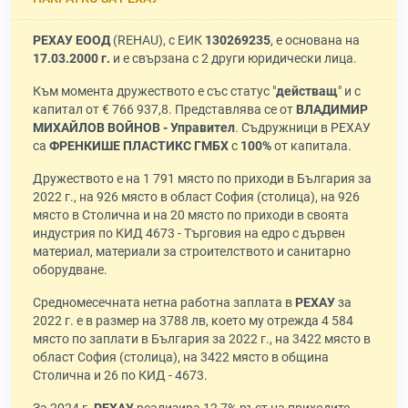
РЕХАУ ЕООД
(REHAU), с ЕИК
130269235
, е основана на
17.03.2000 г.
и е свързана с 2 други юридически лица.
Към момента дружеството е със статус "
действащ
" и с
капитал от € 766 937,8. Представлява се от
ВЛАДИМИР
МИХАЙЛОВ ВОЙНОВ - Управител
. Съдружници в РЕХАУ
са
ФРЕНКИШЕ ПЛАСТИКС ГМБХ
с
100%
от капитала.
Дружеството е на 1 791 място по приходи в България за
2022 г., на 926 място в област София (столица), на 926
място в Столична и на 20 място по приходи в своята
индустрия по КИД 4673 - Търговия на едро с дървен
материал, материали за строителството и санитарно
оборудване.
Средномесечната нетна работна заплата в
РЕХАУ
за
2022 г. е в размер на 3788 лв, което му отрежда 4 584
място по заплати в България за 2022 г., на 3422 място в
област София (столица), на 3422 място в община
Столична и 26 по КИД - 4673.