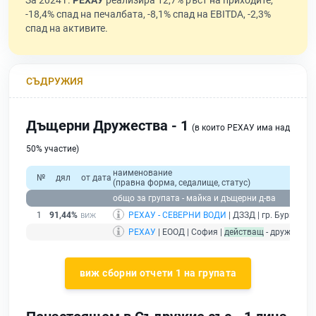
За 2024 г.
РЕХАУ
реализира 12,7% ръст на приходите,
-18,4% спад на печалбата, -8,1% спад на EBITDA, -2,3%
спад на активите.
СЪДРУЖИЯ
Дъщерни Дружества - 1
(в които РЕХАУ има над
50% участие)
наименование
№
дял
от дата
(правна форма, седалище, статус)
общо за групата - майка и дъщерни д-ва
1
91,44%
РЕХАУ - СЕВЕРНИ ВОДИ
| ДЗЗД | гр. Бургас |
б
РЕХАУ
| ЕООД | София |
действащ
- дружество
виж сборни отчети 1 на групата