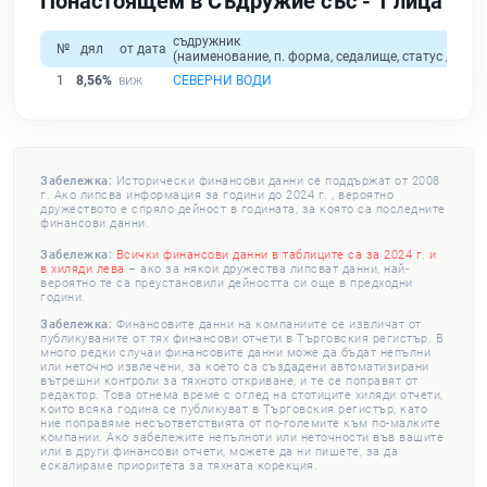
Понастоящем в Съдружие със - 1 лица
съдружник
№
дял
от дата
(наименование, п. форма, седалище, статус / физи
1
8,56%
СЕВЕРНИ ВОДИ
Забележка:
Исторически финансови данни се поддържат от 2008
г. Ако липсва информация за години до 2024 г. , вероятно
дружеството е спряло дейност в годината, за която са последните
финансови данни.
Забележка:
Всички финансови данни в таблиците са за 2024 г. и
в хиляди лева
– ако за някои дружества липсват данни, най-
вероятно те са преустановили дейността си още в предходни
години.
Забележка:
Финансовите данни на компаниите се извличат от
публикуваните от тях финансови отчети в Търговския регистър. В
много редки случаи финансовите данни може да бъдат непълни
или неточно извлечени, за което са създадени автоматизирани
вътрешни контроли за тяхното откриване, и те се поправят от
редактор. Това отнема време с оглед на стотиците хиляди отчети,
които всяка година се публикуват в Търговския регистър, като
ние поправяме несъответствията от по-големите към по-малките
компании. Ако забележите непълноти или неточности във вашите
или в други финансови отчети, можете да ни пишете, за да
ескалираме приоритета за тяхната корекция.