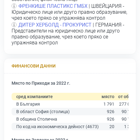
ФРЕНКИШЕ ПЛАСТИКС ГМБХ
| ШВЕЙЦАРИЯ -
Юридическо лице или друго правно образувание,
чрез което пряко се упражнява контрол
ДИТЕР ХЕРБОЛД - ПРОКУРИСТ
| ГЕРМАНИЯ -
Представители на юридическо лице или друго
правно образувание, чрез което пряко се
упражнява контрол
ФИНАНСОВИ ДАННИ
Място по Приходи за 2022 г.
сред компаниите
място
от общо
В България
1 791
277 019
В област София (столица)
926
90 178
В община Столична
926
90 178
По код на икономическа дейност (4673)
20
1 350