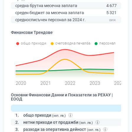
средна брутна месечна заплата
4 677
среден бюджет за месечна заплата
5 321
средносписъчен персонал за 2024 г.
Финансови Трендове
общо приходи
счетоводна печалба
персонал
0
2020
2021
2022
2023
2024
Основни Финансови Данни и Показатели за РЕХАУ |
ЕООД
1.
общо приходи
(хил. лв.)
2.
нетни приходи от продажби
(хил. лв.)
3.
разходи за оперативна дейност
(хил. лв.)