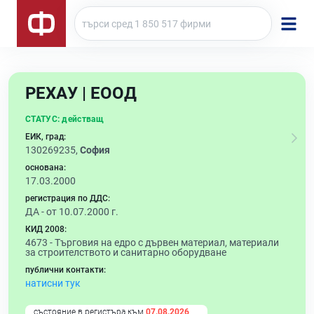
РЕХАУ | ЕООД
СТАТУС:
действащ
ЕИК, град:
130269235,
София
основана:
17.03.2000
регистрация по ДДС:
ДА - от 10.07.2000 г.
КИД 2008:
4673 -
Търговия на едро с дървен материал, материали
за строителството и санитарно оборудване
публични контакти:
натисни тук
състояние в регистъра към
07.08.2026