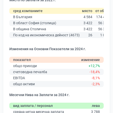
Място по Заплати за 2022 г.
сред компаниите
място
от общо
В България
4 584
174 403
В област София (столица)
3 422
56 378
В община Столична
3 422
56 378
По код на икономическа дейност (4673)
26
1 002
Изменения на Основни Показатели за 2024 г.
показател
изменение
общо приходи
+12,7%
счетоводна печалба
-18,4%
EBITDA
-8,1%
общо активи
-2,3%
Месечни Нива на Заплати за 2024 г.
вид заплата / персонал
лева
средна нетна месечна заплата
3 788