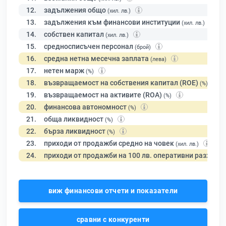
12.
задължения общо
(хил. лв.)
13.
задължения към финансови институции
(хил. лв.)
14.
собствен капитал
(хил. лв.)
15.
средносписъчен персонал
(брой)
16.
средна нетна месечна заплата
(лева)
17.
нетен марж
(%)
18.
възвращаемост на собствения капитал (ROE)
(%)
19.
възвращаемост на активите (ROA)
(%)
20.
финансова автономност
(%)
21.
обща ликвидност
(%)
22.
бърза ликвидност
(%)
23.
приходи от продажби средно на човек
(хил. лв.)
24.
приходи от продажби на 100 лв. оперативни разходи
виж финансови отчети и показатели
сравни с конкуренти