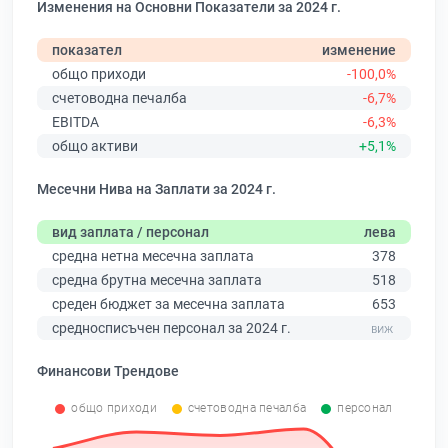
Изменения на Основни Показатели за 2024 г.
показател
изменение
общо приходи
-100,0%
счетоводна печалба
-6,7%
EBITDA
-6,3%
общо активи
+5,1%
Месечни Нива на Заплати за 2024 г.
вид заплата / персонал
лева
средна нетна месечна заплата
378
средна брутна месечна заплата
518
среден бюджет за месечна заплата
653
средносписъчен персонал за 2024 г.
Финансови Трендове
общо приходи
счетоводна печалба
персонал