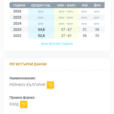
година
средно год.
мин - макс
яну
фев
мар
2026
-
2025
-
2024
-
2023
54,8
37 - 67
51
59
51
2022
52,8
37 - 61
58
55
55
виж всички години
РЕГИСТЪРНИ ДАННИ
Наименование:
РЕЙНБОУ БЪЛГАРИЯ
Правна форма:
ЕООД