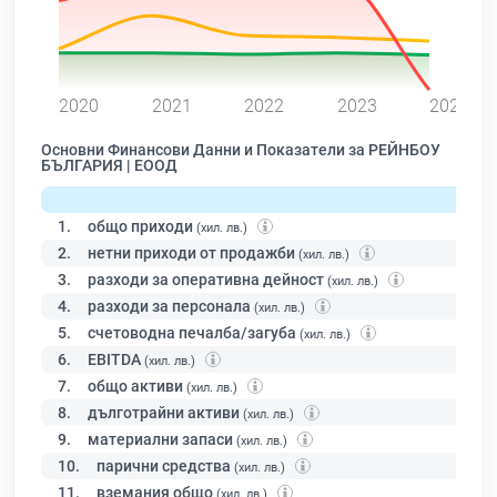
0
2020
2021
2022
2023
2024
Основни Финансови Данни и Показатели за РЕЙНБОУ
БЪЛГАРИЯ | ЕООД
1.
общо приходи
(хил. лв.)
2.
нетни приходи от продажби
(хил. лв.)
3.
разходи за оперативна дейност
(хил. лв.)
4.
разходи за персонала
(хил. лв.)
5.
счетоводна печалба/загуба
(хил. лв.)
6.
EBITDA
(хил. лв.)
7.
общо активи
(хил. лв.)
8.
дълготрайни активи
(хил. лв.)
9.
материални запаси
(хил. лв.)
10.
парични средства
(хил. лв.)
11.
вземания общо
(хил. лв.)