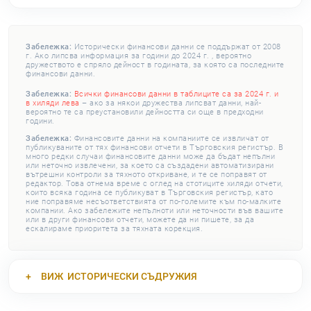
Забележка:
Исторически финансови данни се поддържат от 2008
г. Ако липсва информация за години до 2024 г. , вероятно
дружеството е спряло дейност в годината, за която са последните
финансови данни.
Забележка:
Всички финансови данни в таблиците са за 2024 г. и
в хиляди лева
– ако за някои дружества липсват данни, най-
вероятно те са преустановили дейността си още в предходни
години.
Забележка:
Финансовите данни на компаниите се извличат от
публикуваните от тях финансови отчети в Търговския регистър. В
много редки случаи финансовите данни може да бъдат непълни
или неточно извлечени, за което са създадени автоматизирани
вътрешни контроли за тяхното откриване, и те се поправят от
редактор. Това отнема време с оглед на стотиците хиляди отчети,
които всяка година се публикуват в Търговския регистър, като
ние поправяме несъответствията от по-големите към по-малките
компании. Ако забележите непълноти или неточности във вашите
или в други финансови отчети, можете да ни пишете, за да
ескалираме приоритета за тяхната корекция.
ВИЖ
ИСТОРИЧЕСКИ СЪДРУЖИЯ