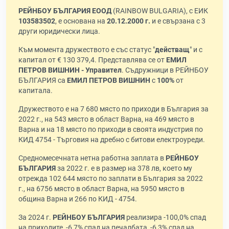
РЕЙНБОУ БЪЛГАРИЯ ЕООД
(RAINBOW BULGARIA), с ЕИК
103583502
, е основана на
20.12.2000 г.
и е свързана с 3
други юридически лица.
Към момента дружеството е със статус "
действащ
" и с
капитал от € 130 379,4. Представлява се от
ЕМИЛ
ПЕТРОВ ВИШНИН - Управител
. Съдружници в РЕЙНБОУ
БЪЛГАРИЯ са
ЕМИЛ ПЕТРОВ ВИШНИН
с
100%
от
капитала.
Дружеството е на 7 680 място по приходи в България за
2022 г., на 543 място в област Варна, на 469 място в
Варна и на 18 място по приходи в своята индустрия по
КИД 4754 - Търговия на дребно с битови електроуреди.
Средномесечната нетна работна заплата в
РЕЙНБОУ
БЪЛГАРИЯ
за 2022 г. е в размер на 378 лв, което му
отрежда 102 644 място по заплати в България за 2022
г., на 6756 място в област Варна, на 5950 място в
община Варна и 266 по КИД - 4754.
За 2024 г.
РЕЙНБОУ БЪЛГАРИЯ
реализира -100,0% спад
на приходите, -6,7% спад на печалбата, -6,3% спад на