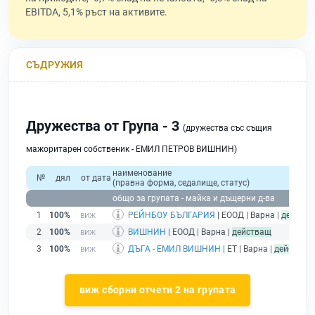
EBITDA, 5,1% ръст на активите.
СЪДРУЖИЯ
Дружества от Група - 3
(дружества със същия
мажоритарен собственик - ЕМИЛ ПЕТРОВ ВИШНИН)
наименование
№
дял
от дата
(правна форма, седалище, статус)
общо за групата - майка и дъщерни д-ва
1
100%
РЕЙНБОУ БЪЛГАРИЯ
| ЕООД | Варна |
действ
2
100%
ВИШНИН
| ЕООД | Варна |
действащ
3
100%
ДЪГА - ЕМИЛ ВИШНИН
| ЕТ | Варна |
действащ
виж сборни отчети 2 на групата