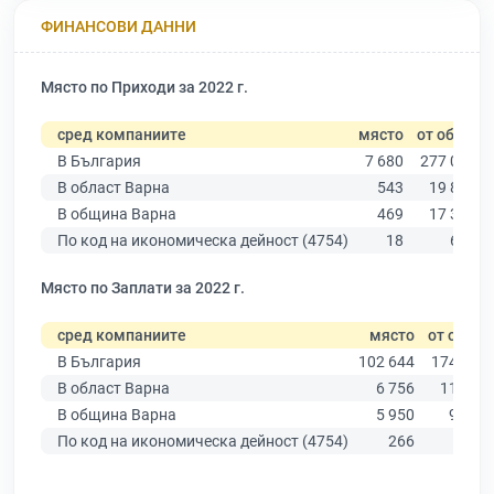
ФИНАНСОВИ ДАННИ
Място по Приходи за 2022 г.
сред компаниите
място
от общо
В България
7 680
277 019
В област Варна
543
19 882
В община Варна
469
17 349
По код на икономическа дейност (4754)
18
653
Място по Заплати за 2022 г.
сред компаниите
място
от общо
В България
102 644
174 403
В област Варна
6 756
11 437
В община Варна
5 950
9 876
По код на икономическа дейност (4754)
266
452