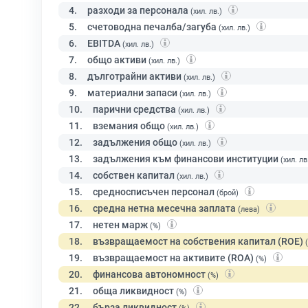
4.
разходи за персонала
(хил. лв.)
5.
счетоводна печалба/загуба
(хил. лв.)
6.
EBITDA
(хил. лв.)
7.
общо активи
(хил. лв.)
8.
дълготрайни активи
(хил. лв.)
9.
материални запаси
(хил. лв.)
10.
парични средства
(хил. лв.)
11.
вземания общо
(хил. лв.)
12.
задължения общо
(хил. лв.)
13.
задължения към финансови институции
(хил. лв
14.
собствен капитал
(хил. лв.)
15.
средносписъчен персонал
(брой)
16.
средна нетна месечна заплата
(лева)
17.
нетен марж
(%)
18.
възвращаемост на собствения капитал (ROE)
19.
възвращаемост на активите (ROA)
(%)
20.
финансова автономност
(%)
21.
обща ликвидност
(%)
22.
бърза ликвидност