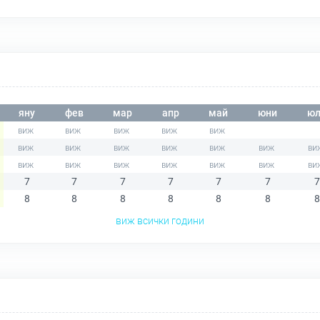
яну
фев
мар
апр
май
юни
юл
7
7
7
7
7
7
7
8
8
8
8
8
8
8
виж всички години