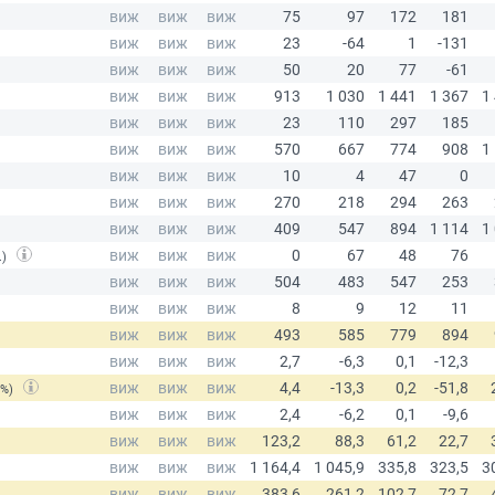
.)
(%)