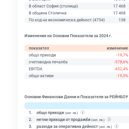
В област София (столица)
17 468
В община Столична
17 468
По код на икономическа дейност (4754)
138
Изменения на Основни Показатели за 2024 г.
показател
изменение
общо приходи
-19,7%
счетоводна печалба
-578,6%
EBITDA
-432,4%
общо активи
-19,5%
Основни Финансови Данни и Показатели за РЕЙНБОУ
1.
общо приходи
(хил. лв.)
2.
нетни приходи от продажби
(хил. лв.)
3.
разходи за оперативна дейност
(хил. лв.)