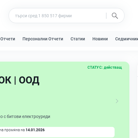
 Отчети
Персонални Отчети
Статии
Новини
Седмични
СТАТУС:
действащ
К | ООД
о с битови електроуреди
на промяна на
14.01.2026