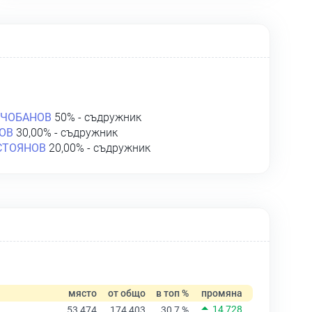
 ЧОБАНОВ
50% - съдружник
ОВ
30,00% - съдружник
СТОЯНОВ
20,00% - съдружник
място
от общо
в топ %
промяна
14 728
53 474
174 403
30,7 %