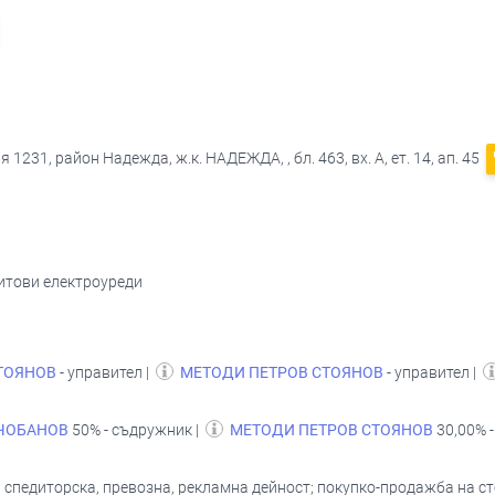
1231, район Надежда, ж.к. НАДЕЖДА, , бл. 463, вх. А, ет. 14, ап. 45
битови електроуреди
ТОЯНОВ
- управител |
МЕТОДИ ПЕТРОВ СТОЯНОВ
- управител |
ЧОБАНОВ
50% - съдружник |
МЕТОДИ ПЕТРОВ СТОЯНОВ
30,00% -
 спедиторска, превозна, рекламна дейност; покупко-продажба на с