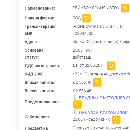
РЕЙНБОУ СОФИЯ ИЗТОК
Наименование:
ООД
Правна форма:
Транслитерация:
„RAINBOW SOFIA EAST” LTD.
ЕИК:
122044783
област София (столица), София 
Адрес:
Основана:
20.05.1997
Статус:
действащ
Да, от 02.05.2011
ДДС регистрация:
КИД 2008:
4754 - Търговия на дребно с 
€ 2 556,46
Вписан капитал:
Внесен капитал:
€ 2 556,46
ВЛАДИМИР МЕТОДИЕВ С
Представляващи:
НИКОЛАЙ ДРАГОМИЛОВ 
Собственост:
20,00% - съдружник
Производствена, комисионна,
Предмет на