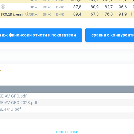
азходи
(лева)
виж финансови отчети и показатели
сравни с конкурент
Р
SE-AV-GFO.pdf
SE-AV-GFO 2023.pdf
SE-ГФО.pdf
виж всички