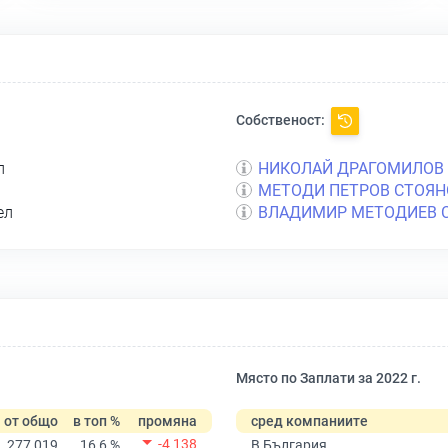
Собственост:
л
НИКОЛАЙ ДРАГОМИЛОВ
МЕТОДИ ПЕТРОВ СТОЯН
ел
ВЛАДИМИР МЕТОДИЕВ 
Място по Заплати за 2022 г.
от общо
в топ %
промяна
сред компаниите
-4 138
277 019
16,6 %
В България