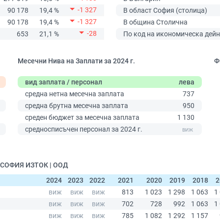
-1 327
90 178
19,4 %
В област София (столица)
-1 327
90 178
19,4 %
В община Столична
-28
653
21,1 %
По код на икономическа дейн
Месечни Нива на Заплати за 2024 г.
Ф
вид заплата / персонал
лева
0
средна нетна месечна заплата
737
средна брутна месечна заплата
950
среден бюджет за месечна заплата
1 130
средносписъчен персонал за 2024 г.
 СОФИЯ ИЗТОК | ООД
2024
2023
2022
2021
2020
2019
2018
2