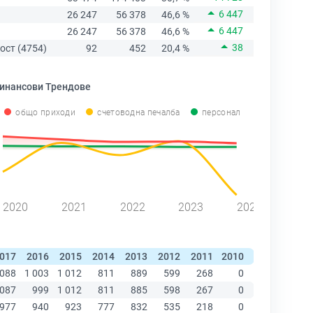
6 447
26 247
56 378
46,6 %
6 447
26 247
56 378
46,6 %
38
ост (4754)
92
452
20,4 %
инансови Трендове
общо приходи
счетоводна печалба
персонал
2020
2021
2022
2023
2024
017
2016
2015
2014
2013
2012
2011
2010