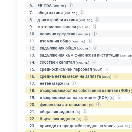
6.
EBITDA
(хил. лв.)
7.
общо активи
(хил. лв.)
8.
дълготрайни активи
(хил. лв.)
9.
материални запаси
(хил. лв.)
10.
парични средства
(хил. лв.)
11.
вземания общо
(хил. лв.)
12.
задължения общо
(хил. лв.)
13.
задължения към финансови институции
(хил. лв
14.
собствен капитал
(хил. лв.)
15.
средносписъчен персонал
(брой)
16.
средна нетна месечна заплата
(лева)
17.
нетен марж
(%)
18.
възвращаемост на собствения капитал (ROE)
19.
възвращаемост на активите (ROA)
(%)
20.
финансова автономност
(%)
21.
обща ликвидност
(%)
22.
бърза ликвидност
(%)
23.
приходи от продажби средно на човек
(хил. лв.)