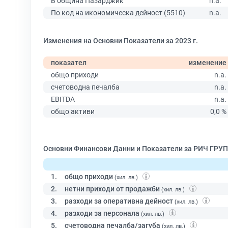
В община Пазарджик
n.a.
По код на икономическа дейност (5510)
n.a.
Изменения на Основни Показатели за 2023 г.
показател
изменение
общо приходи
n.a.
счетоводна печалба
n.a.
EBITDA
n.a.
общо активи
0,0 %
Основни Финансови Данни и Показатели за РИЧ ГРУП
1.
общо приходи
(хил. лв.)
2.
нетни приходи от продажби
(хил. лв.)
3.
разходи за оперативна дейност
(хил. лв.)
4.
разходи за персонала
(хил. лв.)
5.
счетоводна печалба/загуба
(хил. лв.)