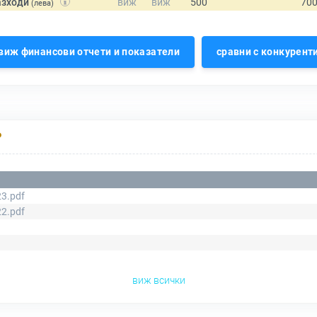
азходи
(лева)
виж финансови отчети и показатели
сравни с конкурент
Р
3.pdf
2.pdf
виж всички