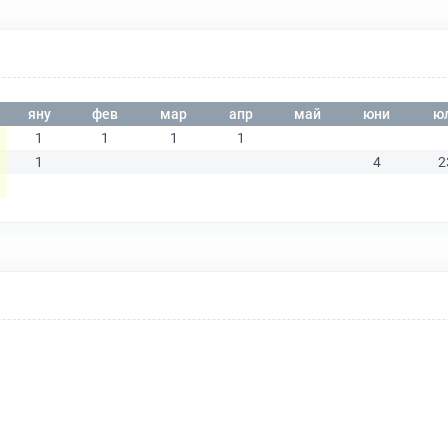
яну
фев
мар
апр
май
юни
ю
1
1
1
1
1
4
2