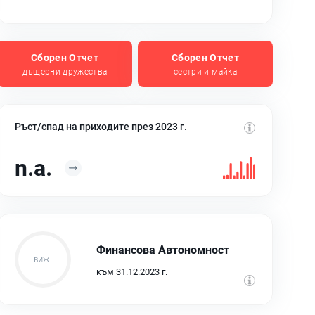
Сборен Отчет
Сборен Отчет
дъщерни дружества
сестри и майка
Ръст/спад на приходите през 2023 г.
n.a.
Финансова Автономност
към 31.12.2023 г.