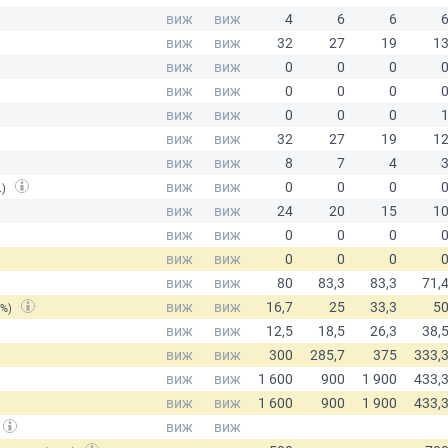
.)
(%)