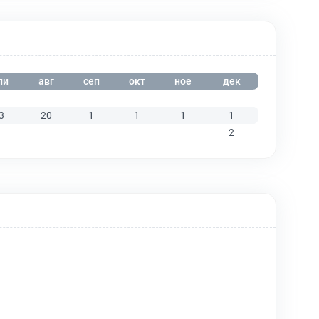
ли
авг
сеп
окт
ное
дек
3
20
1
1
1
1
2