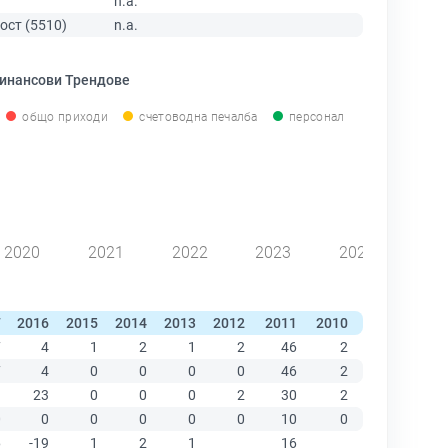
n.a.
ост (5510)
n.a.
инансови Трендове
общо приходи
счетоводна печалба
персонал
2020
2021
2022
2023
2024
7
2016
2015
2014
2013
2012
2011
2010