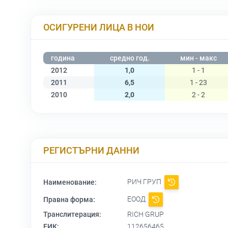
ОСИГУРЕНИ ЛИЦА В НОИ
година
средно год.
мин - макс
2012
1,0
1 - 1
2011
6,5
1 - 23
2010
2,0
2 - 2
РЕГИСТЪРНИ ДАННИ
РИЧ ГРУП
Наименование:
ЕООД
Правна форма:
Транслитерация:
RICH GRUP
ЕИК:
112656465