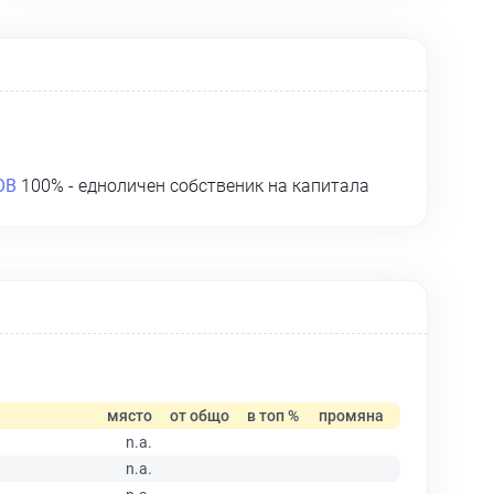
ОВ
100% - едноличен собственик на капитала
място
от общо
в топ %
промяна
n.a.
n.a.