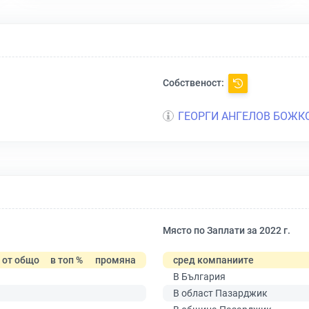
Собственост:
ГЕОРГИ АНГЕЛОВ БОЖК
Място по Заплати за 2022 г.
от общо
в топ %
промяна
сред компаниите
В България
В област Пазарджик