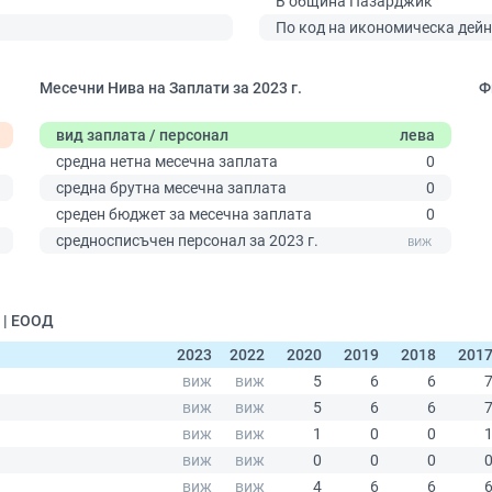
В община Пазарджик
По код на икономическа дейн
Месечни Нива на Заплати за 2023 г.
Ф
вид заплата / персонал
лева
средна нетна месечна заплата
0
средна брутна месечна заплата
0
среден бюджет за месечна заплата
0
0
средносписъчен персонал за 2023 г.
 | ЕООД
2023
2022
2020
2019
2018
201