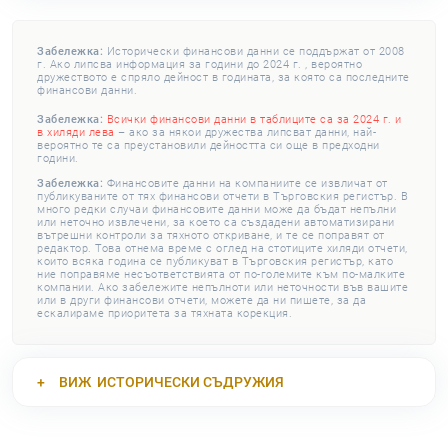
Забележка:
Исторически финансови данни се поддържат от 2008
г. Ако липсва информация за години до 2024 г. , вероятно
дружеството е спряло дейност в годината, за която са последните
финансови данни.
Забележка:
Всички финансови данни в таблиците са за 2024 г. и
в хиляди лева
– ако за някои дружества липсват данни, най-
вероятно те са преустановили дейността си още в предходни
години.
Забележка:
Финансовите данни на компаниите се извличат от
публикуваните от тях финансови отчети в Търговския регистър. В
много редки случаи финансовите данни може да бъдат непълни
или неточно извлечени, за което са създадени автоматизирани
вътрешни контроли за тяхното откриване, и те се поправят от
редактор. Това отнема време с оглед на стотиците хиляди отчети,
които всяка година се публикуват в Търговския регистър, като
ние поправяме несъответствията от по-големите към по-малките
компании. Ако забележите непълноти или неточности във вашите
или в други финансови отчети, можете да ни пишете, за да
ескалираме приоритета за тяхната корекция.
ВИЖ
ИСТОРИЧЕСКИ СЪДРУЖИЯ