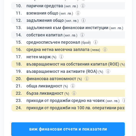
10.
парични средства
(хил. лв.)
11.
вземания общо
(хил. лв.)
12.
задължения общо
(хил. лв.)
13.
задължения към финансови институции
(хил. лв.)
14.
собствен капитал
(хил. лв.)
15.
средносписъчен персонал
(брой)
16.
средна нетна месечна заплата
(лева)
17.
нетен марж
(%)
18.
възвращаемост на собствения капитал (ROE)
(%)
19.
възвращаемост на активите (ROA)
(%)
20.
финансова автономност
(%)
21.
обща ликвидност
(%)
22.
бърза ликвидност
(%)
23.
приходи от продажби средно на човек
(хил. лв.)
24.
приходи от продажби на 100 лв. оперативни разходи
виж финансови отчети и показатели