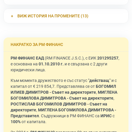
ВИЖ ИСТОРИЯ НА ПРОМЕНИТЕ (13)
НАКРАТКО ЗА РМ ФИНАНС
РМ ФИНАНС ЕАД
(RM FINANCE J.S.C.), с ЕИК
201295257
,
е основана на
01.10.2010 г.
и е свързана с 2 други
юридически лица.
Към момента дружеството е със статус "
действащ
" и с
капитал от € 219 854,7. Представлява се от
БОГОМИЛ
ИЛИЕВ ДИМИТРОВ - Съвет на директорите
,
МИГЛЕНА
БОГОМИЛОВА ДИМИТРОВА - Съвет на директорите
,
РОСТИСЛАВ БОГОМИЛОВ ДИМИТРОВ - Съвет на
директорите
,
МИГЛЕНА БОГОМИЛОВА ДИМИТРОВА -
Представител
. Съдружници в РМ ФИНАНС са
ИРИС
с
100%
от капитала.