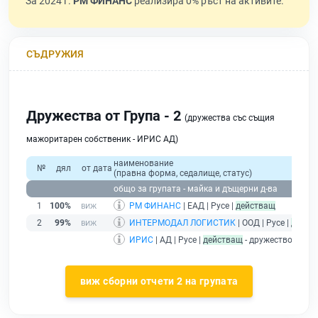
За 2024 г.
РМ ФИНАНС
реализира 0% ръст на активите.
СЪДРУЖИЯ
Дружества от Група - 2
(дружества със същия
мажоритарен собственик - ИРИС АД)
наименование
№
дял
от дата
(правна форма, седалище, статус)
общо за групата - майка и дъщерни д-ва
1
100%
РМ ФИНАНС
| ЕАД | Русе |
действащ
2
99%
ИНТЕРМОДАЛ ЛОГИСТИК
| ООД | Русе |
дейст
ИРИС
| АД | Русе |
действащ
- дружество майк
виж сборни отчети 2 на групата