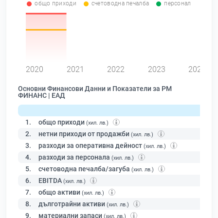
общо приходи
счетоводна печалба
персонал
0
2020
2021
2022
2023
2024
Основни Финансови Данни и Показатели за РМ
ФИНАНС | ЕАД
1.
общо приходи
(хил. лв.)
2.
нетни приходи от продажби
(хил. лв.)
3.
разходи за оперативна дейност
(хил. лв.)
4.
разходи за персонала
(хил. лв.)
5.
счетоводна печалба/загуба
(хил. лв.)
6.
EBITDA
(хил. лв.)
7.
общо активи
(хил. лв.)
8.
дълготрайни активи
(хил. лв.)
9.
материални запаси
(хил. лв.)