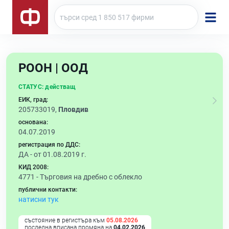
РООН | ООД
СТАТУС:
действащ
ЕИК, град:
205733019,
Пловдив
основана:
04.07.2019
регистрация по ДДС:
ДА - от 01.08.2019 г.
КИД 2008:
4771 -
Търговия на дребно с облекло
публични контакти:
натисни тук
състояние в регистъра към
05.08.2026
последна вписана промяна на
04.02.2026