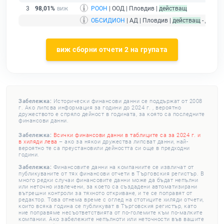
3
98,01%
РООН
| ООД | Пловдив |
действащ
ОБСИДИОН
| АД | Пловдив |
действащ
- друже
виж сборни отчети 2 на групата
Забележка:
Исторически финансови данни се поддържат от 2008
г. Ако липсва информация за години до 2024 г. , вероятно
дружеството е спряло дейност в годината, за която са последните
финансови данни.
Забележка:
Всички финансови данни в таблиците са за 2024 г. и
в хиляди лева
– ако за някои дружества липсват данни, най-
вероятно те са преустановили дейността си още в предходни
години.
Забележка:
Финансовите данни на компаниите се извличат от
публикуваните от тях финансови отчети в Търговския регистър. В
много редки случаи финансовите данни може да бъдат непълни
или неточно извлечени, за което са създадени автоматизирани
вътрешни контроли за тяхното откриване, и те се поправят от
редактор. Това отнема време с оглед на стотиците хиляди отчети,
които всяка година се публикуват в Търговския регистър, като
ние поправяме несъответствията от по-големите към по-малките
компании. Ако забележите непълноти или неточности във вашите