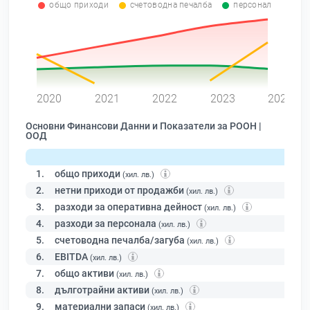
общо приходи
счетоводна печалба
персонал
0
2020
2021
2022
2023
2024
Основни Финансови Данни и Показатели за РООН |
ООД
1.
общо приходи
(хил. лв.)
2.
нетни приходи от продажби
(хил. лв.)
3.
разходи за оперативна дейност
(хил. лв.)
4.
разходи за персонала
(хил. лв.)
5.
счетоводна печалба/загуба
(хил. лв.)
6.
EBITDA
(хил. лв.)
7.
общо активи
(хил. лв.)
8.
дълготрайни активи
(хил. лв.)
9.
материални запаси
(хил. лв.)