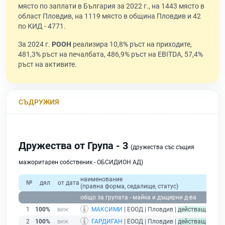
място по заплати в България за 2022 г., на 1443 място в
област Пловдив, на 1119 място в община Пловдив и 42
по КИД - 4771.
За 2024 г.
РООН
реализира 10,8% ръст на приходите,
481,3% ръст на печалбата, 486,9% ръст на EBITDA, 57,4%
ръст на активите.
СЪДРУЖИЯ
Дружества от Група - 3
(дружества със същия
мажоритарен собственик - ОБСИДИОН АД)
наименование
№
дял
от дата
(правна форма, седалище, статус)
общо за групата - майка и дъщерни д-ва
1
100%
МАКСИМИ
| ЕООД | Пловдив |
действащ
2
100%
ГАРДИГАН
| ЕООД | Пловдив |
действащ