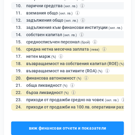
10.
парични средства
(хил. лв.)
11.
вземания общо
(хил. лв.)
12.
задължения общо
(хил. лв.)
13.
задължения към финансови институции
(хил. лв.)
14.
собствен капитал
(хил. лв.)
15.
средносписъчен персонал
(брой)
16.
средна нетна месечна заплата
(лева)
17.
нетен марж
(%)
18.
възвращаемост на собствения капитал (ROE)
(%)
19.
възвращаемост на активите (ROA)
(%)
20.
финансова автономност
(%)
21.
обща ликвидност
(%)
22.
бърза ликвидност
(%)
23.
приходи от продажби средно на човек
(хил. лв.)
24.
приходи от продажби на 100 лв. оперативни разходи
виж финансови отчети и показатели