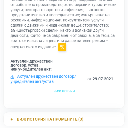
от собствено производство; хотелиерски и туристически
услуги; ресторантъорство и кафетерия; търговско
представителство и посредничество; извършване на
рекламни, информационни, консултантски услуги;
сделки с движими и недвижими вещи; строителство;
външнотърговски сделки, както и всякакви други
дейности, които не са забранени от закона, а за тези, за
които се изисква лиценз или разрешителен режим –
след неговото издаване.
Актуален дружествен
договор, устав,
или учредителен акт:
Актуален дружествен договор/
от
29.07.2021
учредителен акт/устав
виж всички
ВИЖ ИСТОРИЯ НА ПРОМЕНИТЕ (3)