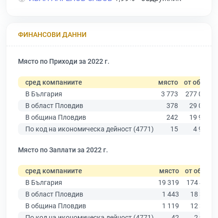
ФИНАНСОВИ ДАННИ
Място по Приходи за 2022 г.
сред компаниите
място
от общо
В България
3 773
277 019
В област Пловдив
378
29 067
В община Пловдив
242
19 939
По код на икономическа дейност (4771)
15
4 978
Място по Заплати за 2022 г.
сред компаниите
място
от общо
В България
19 319
174 403
В област Пловдив
1 443
18 305
В община Пловдив
1 119
12 387
По код на икономическа дейност (4771)
42
2 912