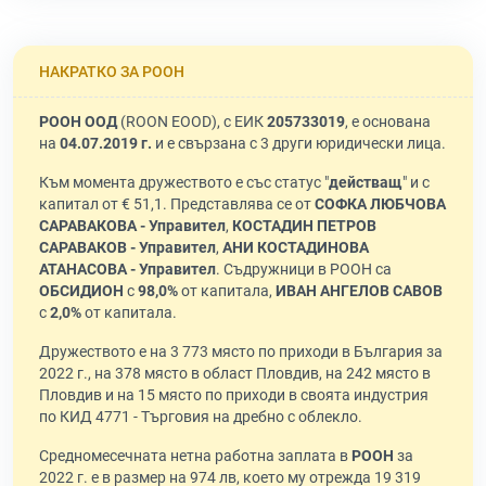
НАКРАТКО ЗА РООН
РООН ООД
(ROON EOOD), с ЕИК
205733019
, е основана
на
04.07.2019 г.
и е свързана с 3 други юридически лица.
Към момента дружеството е със статус "
действащ
" и с
капитал от € 51,1. Представлява се от
СОФКА ЛЮБЧОВА
САРАВАКОВА - Управител
,
КОСТАДИН ПЕТРОВ
САРАВАКОВ - Управител
,
АНИ КОСТАДИНОВА
АТАНАСОВА - Управител
. Съдружници в РООН са
ОБСИДИОН
с
98,0%
от капитала,
ИВАН АНГЕЛОВ САВОВ
с
2,0%
от капитала.
Дружеството е на 3 773 място по приходи в България за
2022 г., на 378 място в област Пловдив, на 242 място в
Пловдив и на 15 място по приходи в своята индустрия
по КИД 4771 - Търговия на дребно с облекло.
Средномесечната нетна работна заплата в
РООН
за
2022 г. е в размер на 974 лв, което му отрежда 19 319