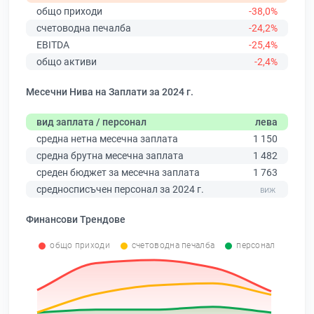
общо приходи
-38,0%
счетоводна печалба
-24,2%
EBITDA
-25,4%
общо активи
-2,4%
Месечни Нива на Заплати за 2024 г.
вид заплата / персонал
лева
средна нетна месечна заплата
1 150
средна брутна месечна заплата
1 482
среден бюджет за месечна заплата
1 763
средносписъчен персонал за 2024 г.
Финансови Трендове
общо приходи
счетоводна печалба
персонал
0