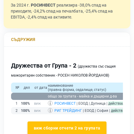
За 2024 г.
РОСИНВЕСТ
реализира -38,0% спад на
приходите, -24,2% спад на печалбата, -25,4% спад на
EBITDA, -2,4% спад на активите.
СЪДРУЖИЯ
Дружества от Група - 2
(дружества със същия
мажоритарен собственик - РОСЕН НИКОЛОВ ЙОРДАНОВ)
наименование
о
№
дял
от дата
(правна форма, седалище, статус)
прих
общо за групата - майка и дъщерни д-ва
1
100%
РОСИНВЕСТ
| ЕООД | Дупница |
действащ
2
100%
РИГ ТРЕЙДИНГ
| ЕООД | София |
действащ
виж сборни отчети 2 на групата