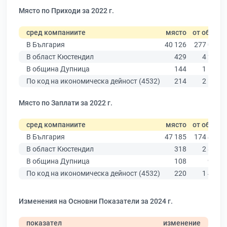
Място по Приходи за 2022 г.
сред компаниите
място
от общо
В България
40 126
277 019
В област Кюстендил
429
4 269
В община Дупница
144
1 517
По код на икономическа дейност (4532)
214
2 142
Място по Заплати за 2022 г.
сред компаниите
място
от общо
В България
47 185
174 403
В област Кюстендил
318
2 876
В община Дупница
108
974
По код на икономическа дейност (4532)
220
1 430
Изменения на Основни Показатели за 2024 г.
показател
изменение