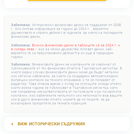
Забележка:
Исторически финансови данни се поддържат от 2008
г. Ако липсва информация за години до 2024 г. , вероятно
дружеството е спряло дейност в годината, за която са последните
финансови данни.
Забележка:
Всички финансови данни в таблиците са за 2024 г. и
в хиляди лева
– ако за някои дружества липсват данни, най-
вероятно те са преустановили дейността си още в предходни
години.
Забележка:
Финансовите данни на компаниите се извличат от
публикуваните от тях финансови отчети в Търговския регистър. В
много редки случаи финансовите данни може да бъдат непълни
или неточно извлечени, за което са създадени автоматизирани
вътрешни контроли за тяхното откриване, и те се поправят от
редактор. Това отнема време с оглед на стотиците хиляди отчети,
които всяка година се публикуват в Търговския регистър, като
ние поправяме несъответствията от по-големите към по-малките
компании. Ако забележите непълноти или неточности във вашите
или в други финансови отчети, можете да ни пишете, за да
ескалираме приоритета за тяхната корекция.
ВИЖ
ИСТОРИЧЕСКИ СЪДРУЖИЯ