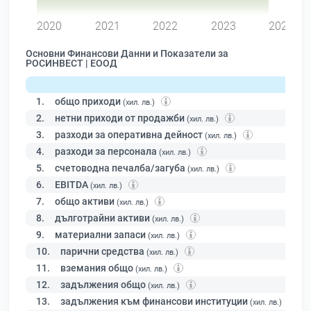
2020
2021
2022
2023
2024
Основни Финансови Данни и Показатели за
РОСИНВЕСТ | ЕООД
1.
общо приходи
(хил. лв.)
2.
нетни приходи от продажби
(хил. лв.)
3.
разходи за оперативна дейност
(хил. лв.)
4.
разходи за персонала
(хил. лв.)
5.
счетоводна печалба/загуба
(хил. лв.)
6.
EBITDA
(хил. лв.)
7.
общо активи
(хил. лв.)
8.
дълготрайни активи
(хил. лв.)
9.
материални запаси
(хил. лв.)
10.
парични средства
(хил. лв.)
11.
вземания общо
(хил. лв.)
12.
задължения общо
(хил. лв.)
13.
задължения към финансови институции
(хил. лв.)