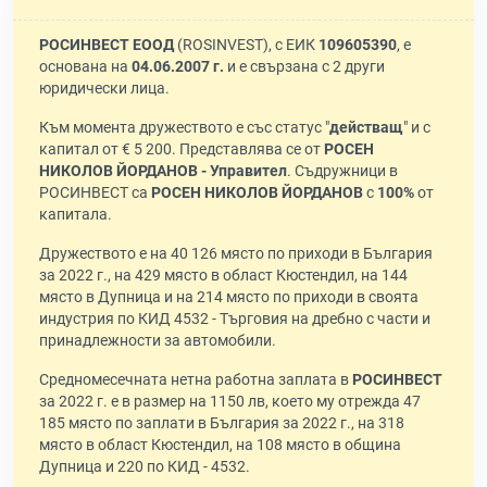
РОСИНВЕСТ ЕООД
(ROSINVEST), с ЕИК
109605390
, е
основана на
04.06.2007 г.
и е свързана с 2 други
юридически лица.
Към момента дружеството е със статус "
действащ
" и с
капитал от € 5 200. Представлява се от
РОСЕН
НИКОЛОВ ЙОРДАНОВ - Управител
. Съдружници в
РОСИНВЕСТ са
РОСЕН НИКОЛОВ ЙОРДАНОВ
с
100%
от
капитала.
Дружеството е на 40 126 място по приходи в България
за 2022 г., на 429 място в област Кюстендил, на 144
място в Дупница и на 214 място по приходи в своята
индустрия по КИД 4532 - Търговия на дребно с части и
принадлежности за автомобили.
Средномесечната нетна работна заплата в
РОСИНВЕСТ
за 2022 г. е в размер на 1150 лв, което му отрежда 47
185 място по заплати в България за 2022 г., на 318
място в област Кюстендил, на 108 място в община
Дупница и 220 по КИД - 4532.