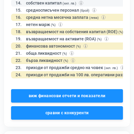
14.
собствен капитал
(хил. лв.)
15.
средносписъчен персонал
(брой)
16.
средна нетна месечна заплата
(лева)
17.
нетен марж
(%)
18.
възвращаемост на собствения капитал (ROE)
(%)
19.
възвращаемост на активите (ROA)
(%)
20.
финансова автономност
(%)
21.
обща ликвидност
(%)
22.
бърза ликвидност
(%)
23.
приходи от продажби средно на човек
(хил. лв.)
24.
приходи от продажби на 100 лв. оперативни разходи
виж финансови отчети и показатели
сравни с конкуренти