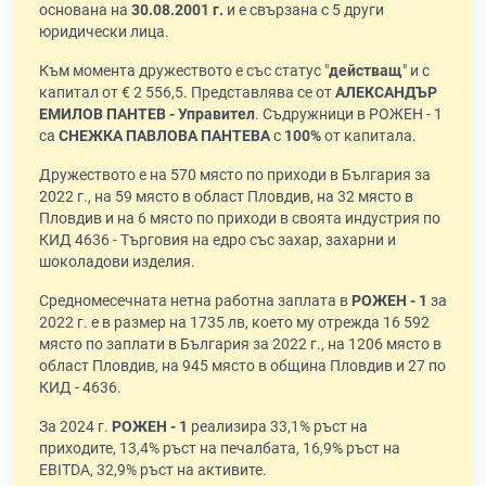
основана на
30.08.2001 г.
и е свързана с 5 други
юридически лица.
Към момента дружеството е със статус "
действащ
" и с
капитал от € 2 556,5. Представлява се от
АЛЕКСАНДЪР
ЕМИЛОВ ПАНТЕВ - Управител
. Съдружници в РОЖЕН - 1
са
СНЕЖКА ПАВЛОВА ПАНТЕВА
с
100%
от капитала.
Дружеството е на 570 място по приходи в България за
2022 г., на 59 място в област Пловдив, на 32 място в
Пловдив и на 6 място по приходи в своята индустрия по
КИД 4636 - Търговия на едро със захар, захарни и
шоколадови изделия.
Средномесечната нетна работна заплата в
РОЖЕН - 1
за
2022 г. е в размер на 1735 лв, което му отрежда 16 592
място по заплати в България за 2022 г., на 1206 място в
област Пловдив, на 945 място в община Пловдив и 27 по
КИД - 4636.
За 2024 г.
РОЖЕН - 1
реализира 33,1% ръст на
приходите, 13,4% ръст на печалбата, 16,9% ръст на
EBITDA, 32,9% ръст на активите.