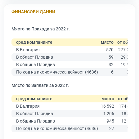
ФИНАНСОВИ ДАННИ
Място по Приходи за 2022 г.
сред компаниите
място
от общо
В България
570
277 019
В област Пловдив
59
29 067
В община Пловдив
32
19 939
По код на икономическа дейност (4636)
6
321
Място по Заплати за 2022 г.
сред компаниите
място
от общо
В България
16 592
174 403
В област Пловдив
1 206
18 305
В община Пловдив
945
12 387
По код на икономическа дейност (4636)
27
230