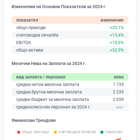
Изменения на Основни Показатели за 2024 г.
показател
изменение
общо приходи
+33,1%
счетоводна печалба
+13,4%
EBITDA
+16,9%
общо активи
+32,9%
Месечни Нива на Заплати за 2024 г.
вид заплата / персонал
лева
средна нетна месечна заплата
1 735
средна брутна месечна заплата
2 235
среден бюджет за месечна заплата
2 659
средносписъчен персонал за 2024 г.
Финансови Трендове
общо приходи
счетоводна печалба
персонал