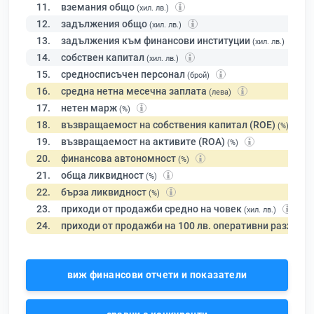
11.
вземания общо
(хил. лв.)
12.
задължения общо
(хил. лв.)
13.
задължения към финансови институции
(хил. лв.)
14.
собствен капитал
(хил. лв.)
15.
средносписъчен персонал
(брой)
16.
средна нетна месечна заплата
(лева)
17.
нетен марж
(%)
18.
възвращаемост на собствения капитал (ROE)
(%)
19.
възвращаемост на активите (ROA)
(%)
20.
финансова автономност
(%)
21.
обща ликвидност
(%)
22.
бърза ликвидност
(%)
23.
приходи от продажби средно на човек
(хил. лв.)
24.
приходи от продажби на 100 лв. оперативни разходи
виж финансови отчети и показатели