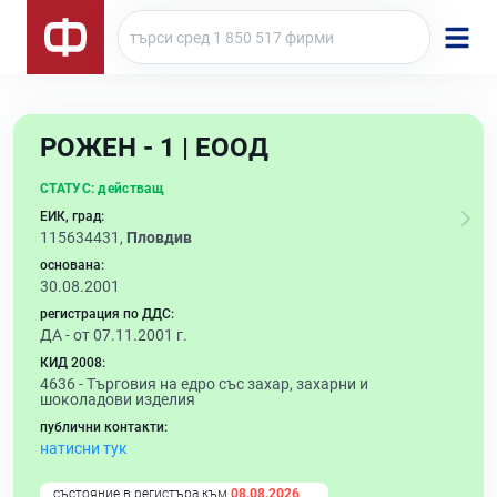
РОЖЕН - 1 | ЕООД
СТАТУС:
действащ
ЕИК, град:
115634431,
Пловдив
основана:
30.08.2001
регистрация по ДДС:
ДА - от 07.11.2001 г.
КИД 2008:
4636 -
Търговия на едро със захар, захарни и
шоколадови изделия
публични контакти:
натисни тук
състояние в регистъра към
08.08.2026