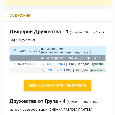
СЪДРУЖИЯ
Дъщерни Дружества - 1
(в които РОЖЕН - 1 има
над 50% участие)
наименование
№
дял
от дата
(правна форма, седалище, статус)
общо за групата - майка и дъщерни д-ва
1
87,87%
АМИГО 2024
| ООД | Пловдив |
действащ
РОЖЕН - 1
| ЕООД | Пловдив |
действащ
- друж
виж сборни отчети 1 на групата
Дружества от Група - 4
(дружества със същия
мажоритарен собственик - СНЕЖКА ПАВЛОВА ПАНТЕВА)