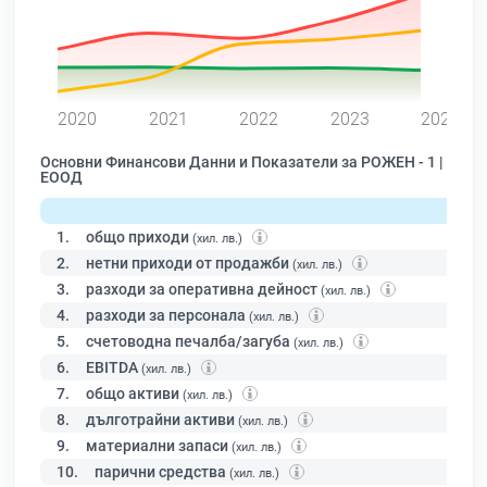
0
2020
2021
2022
2023
2024
Основни Финансови Данни и Показатели за РОЖЕН - 1 |
ЕООД
1.
общо приходи
(хил. лв.)
2.
нетни приходи от продажби
(хил. лв.)
3.
разходи за оперативна дейност
(хил. лв.)
4.
разходи за персонала
(хил. лв.)
5.
счетоводна печалба/загуба
(хил. лв.)
6.
EBITDA
(хил. лв.)
7.
общо активи
(хил. лв.)
8.
дълготрайни активи
(хил. лв.)
9.
материални запаси
(хил. лв.)
10.
парични средства
(хил. лв.)