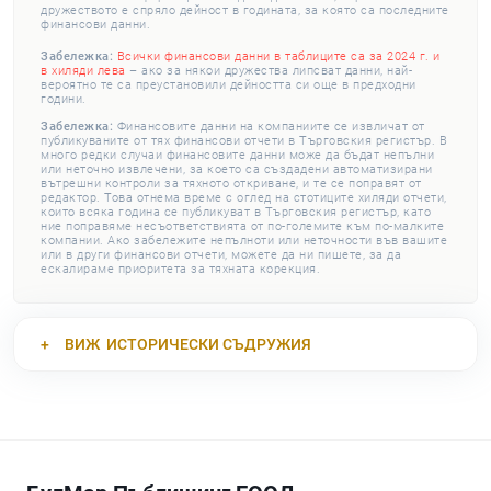
дружеството е спряло дейност в годината, за която са последните
финансови данни.
Забележка:
Всички финансови данни в таблиците са за 2024 г. и
в хиляди лева
– ако за някои дружества липсват данни, най-
вероятно те са преустановили дейността си още в предходни
години.
Забележка:
Финансовите данни на компаниите се извличат от
публикуваните от тях финансови отчети в Търговския регистър. В
много редки случаи финансовите данни може да бъдат непълни
или неточно извлечени, за което са създадени автоматизирани
вътрешни контроли за тяхното откриване, и те се поправят от
редактор. Това отнема време с оглед на стотиците хиляди отчети,
които всяка година се публикуват в Търговския регистър, като
ние поправяме несъответствията от по-големите към по-малките
компании. Ако забележите непълноти или неточности във вашите
или в други финансови отчети, можете да ни пишете, за да
ескалираме приоритета за тяхната корекция.
ВИЖ
ИСТОРИЧЕСКИ СЪДРУЖИЯ