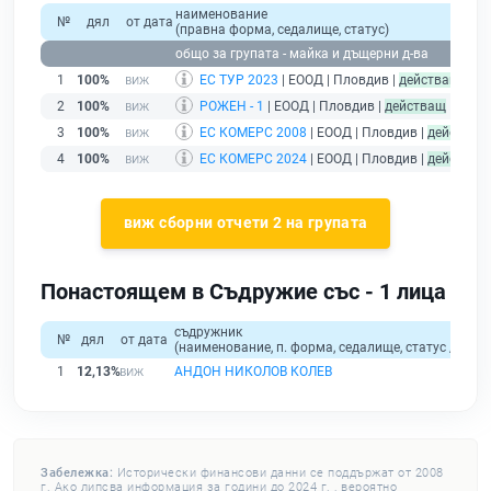
наименование
№
дял
от дата
(правна форма, седалище, статус)
п
общо за групата - майка и дъщерни д-ва
1
100%
ЕС ТУР 2023
| ЕООД | Пловдив |
действащ
2
100%
РОЖЕН - 1
| ЕООД | Пловдив |
действащ
3
100%
ЕС КОМЕРС 2008
| ЕООД | Пловдив |
действащ
4
100%
ЕС КОМЕРС 2024
| ЕООД | Пловдив |
действащ
виж сборни отчети 2 на групата
Понастоящем в Съдружие със - 1 лица
съдружник
№
дял
от дата
(наименование, п. форма, седалище, статус / физи
1
12,13%
АНДОН НИКОЛОВ КОЛЕВ
Забележка:
Исторически финансови данни се поддържат от 2008
г. Ако липсва информация за години до 2024 г. , вероятно