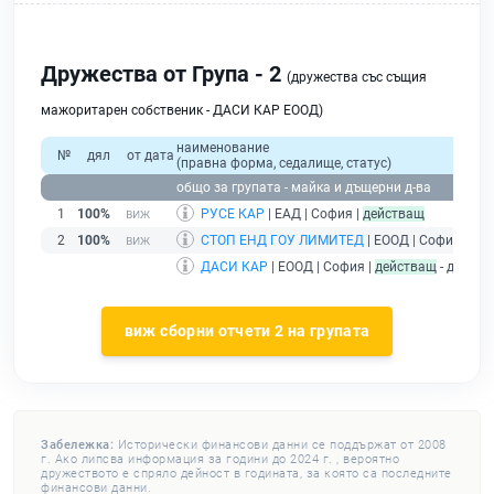
Дружества от Група - 2
(дружества със същия
мажоритарен собственик - ДАСИ КАР ЕООД)
наименование
№
дял
от дата
(правна форма, седалище, статус)
общо за групата - майка и дъщерни д-ва
1
100%
РУСЕ КАР
| ЕАД | София |
действащ
2
100%
СТОП ЕНД ГОУ ЛИМИТЕД
| ЕООД | София |
дей
ДАСИ КАР
| ЕООД | София |
действащ
- дружес
виж сборни отчети 2 на групата
Забележка:
Исторически финансови данни се поддържат от 2008
г. Ако липсва информация за години до 2024 г. , вероятно
дружеството е спряло дейност в годината, за която са последните
финансови данни.