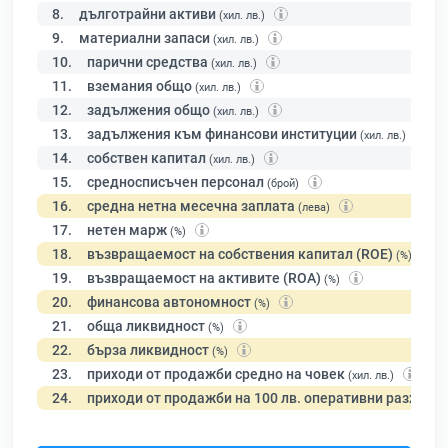
8.
дълготрайни активи
(хил. лв.)
9.
материални запаси
(хил. лв.)
10.
парични средства
(хил. лв.)
11.
вземания общо
(хил. лв.)
12.
задължения общо
(хил. лв.)
13.
задължения към финансови институции
(хил. лв.)
14.
собствен капитал
(хил. лв.)
15.
средносписъчен персонал
(брой)
16.
средна нетна месечна заплата
(лева)
17.
нетен марж
(%)
18.
възвращаемост на собствения капитал (ROE)
(%)
19.
възвращаемост на активите (ROA)
(%)
20.
финансова автономност
(%)
21.
обща ликвидност
(%)
22.
бърза ликвидност
(%)
23.
приходи от продажби средно на човек
(хил. лв.)
24.
приходи от продажби на 100 лв. оперативни разходи