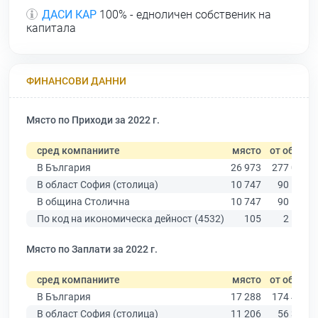
ДАСИ КАР
100% - едноличен собственик на
капитала
ФИНАНСОВИ ДАННИ
Място по Приходи за 2022 г.
сред компаниите
място
от общо
В България
26 973
277 019
В област София (столица)
10 747
90 178
В община Столична
10 747
90 178
По код на икономическа дейност (4532)
105
2 142
Място по Заплати за 2022 г.
сред компаниите
място
от общо
В България
17 288
174 403
В област София (столица)
11 206
56 378