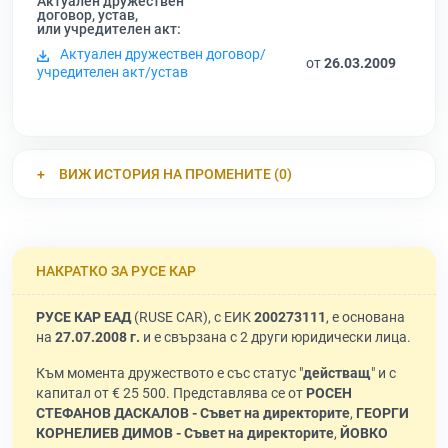
Актуален дружествен
договор, устав,
или учредителен акт:
Актуален дружествен договор/
от
26.03.2009
учредителен акт/устав
ВИЖ ИСТОРИЯ НА ПРОМЕНИТЕ (0)
НАКРАТКО ЗА РУСЕ КАР
РУСЕ КАР ЕАД
(RUSE CAR), с ЕИК
200273111
, е основана
на
27.07.2008 г.
и е свързана с 2 други юридически лица.
Към момента дружеството е със статус "
действащ
" и с
капитал от € 25 500. Представлява се от
РОСЕН
СТЕФАНОВ ДАСКАЛОВ - Съвет на директорите
,
ГЕОРГИ
КОРНЕЛИЕВ ДИМОВ - Съвет на директорите
,
ЙОВКО