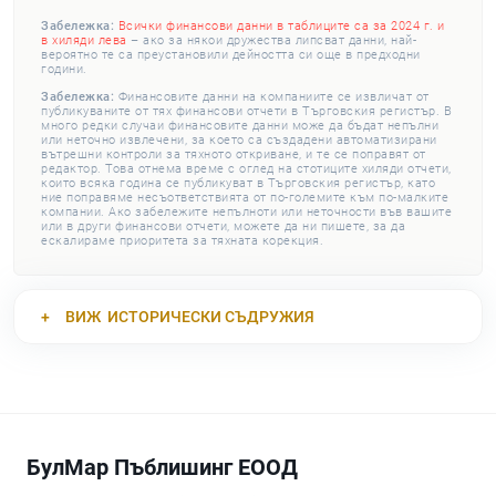
Забележка:
Всички финансови данни в таблиците са за 2024 г. и
в хиляди лева
– ако за някои дружества липсват данни, най-
вероятно те са преустановили дейността си още в предходни
години.
Забележка:
Финансовите данни на компаниите се извличат от
публикуваните от тях финансови отчети в Търговския регистър. В
много редки случаи финансовите данни може да бъдат непълни
или неточно извлечени, за което са създадени автоматизирани
вътрешни контроли за тяхното откриване, и те се поправят от
редактор. Това отнема време с оглед на стотиците хиляди отчети,
които всяка година се публикуват в Търговския регистър, като
ние поправяме несъответствията от по-големите към по-малките
компании. Ако забележите непълноти или неточности във вашите
или в други финансови отчети, можете да ни пишете, за да
ескалираме приоритета за тяхната корекция.
ВИЖ
ИСТОРИЧЕСКИ СЪДРУЖИЯ
БулМар Пъблишинг ЕООД