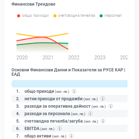
Финансови Трендове
общо приходи
счетоводна печалба
персонал
0
2020
2021
2022
2023
2024
Основни Финансови Данни и Показатели за РУСЕ КАР |
ЕАД
1.
общо приходи
(хил. лв.)
2.
нетни приходи от продажби
(хил. лв.)
3.
разходи за оперативна дейност
(хил. лв.)
4.
разходи за персонала
(хил. лв.)
5.
счетоводна печалба/загуба
(хил. лв.)
6.
EBITDA
(хил. лв.)
7.
общо активи
(хил. лв.)