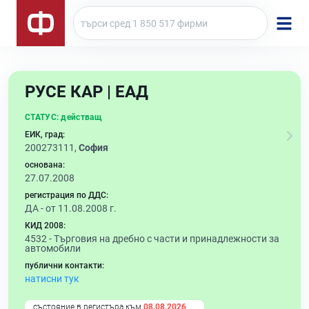
РУСЕ КАР | ЕАД
СТАТУС:
действащ
ЕИК, град:
200273111,
София
основана:
27.07.2008
регистрация по ДДС:
ДА - от 11.08.2008 г.
КИД 2008:
4532 -
Търговия на дребно с части и принадлежности за
автомобили
публични контакти:
натисни тук
състояние в регистъра към
08.08.2026