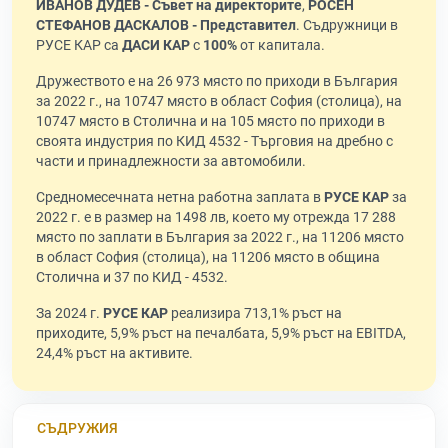
ИВАНОВ ДУДЕВ - Съвет на директорите
,
РОСЕН
СТЕФАНОВ ДАСКАЛОВ - Представител
. Съдружници в
РУСЕ КАР са
ДАСИ КАР
с
100%
от капитала.
Дружеството е на 26 973 място по приходи в България
за 2022 г., на 10747 място в област София (столица), на
10747 място в Столична и на 105 място по приходи в
своята индустрия по КИД 4532 - Търговия на дребно с
части и принадлежности за автомобили.
Средномесечната нетна работна заплата в
РУСЕ КАР
за
2022 г. е в размер на 1498 лв, което му отрежда 17 288
място по заплати в България за 2022 г., на 11206 място
в област София (столица), на 11206 място в община
Столична и 37 по КИД - 4532.
За 2024 г.
РУСЕ КАР
реализира 713,1% ръст на
приходите, 5,9% ръст на печалбата, 5,9% ръст на EBITDA,
24,4% ръст на активите.
СЪДРУЖИЯ