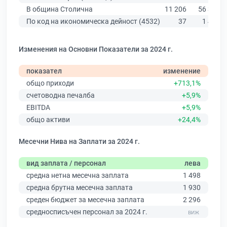
В община Столична
11 206
56 378
По код на икономическа дейност (4532)
37
1 430
Изменения на Основни Показатели за 2024 г.
показател
изменение
общо приходи
+713,1%
счетоводна печалба
+5,9%
EBITDA
+5,9%
общо активи
+24,4%
Месечни Нива на Заплати за 2024 г.
вид заплата / персонал
лева
средна нетна месечна заплата
1 498
средна брутна месечна заплата
1 930
среден бюджет за месечна заплата
2 296
средносписъчен персонал за 2024 г.