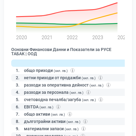
0
2020
2021
2022
2023
2024
Основни Финансови Данни и Показатели за РУСЕ
ТАБАК | ООД
1.
общо приходи
(хил. лв.)
2.
нетни приходи от продажби
(хил. лв.)
3.
разходи за оперативна дейност
(хил. лв.)
4.
разходи за персонала
(хил. лв.)
5.
счетоводна печалба/загуба
(хил. лв.)
6.
EBITDA
(хил. лв.)
7.
общо активи
(хил. лв.)
8.
дълготрайни активи
(хил. лв.)
9.
материални запаси
(хил. лв.)