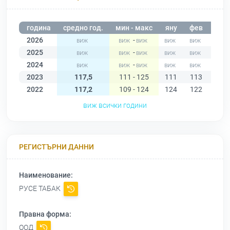
година
средно год.
мин - макс
яну
фев
мар
2026
-
2025
-
2024
-
2023
117,5
111 - 125
111
113
117
2022
117,2
109 - 124
124
122
124
виж всички години
РЕГИСТЪРНИ ДАННИ
Наименование:
РУСЕ ТАБАК
Правна форма:
ООД