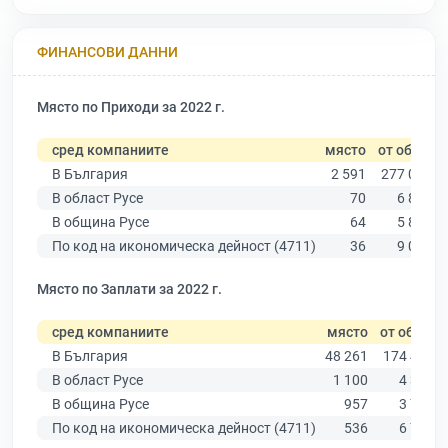
ФИНАНСОВИ ДАННИ
Място по Приходи за 2022 г.
сред компаниите
място
от общо
В България
2 591
277 019
В област Русе
70
6 851
В община Русе
64
5 883
По код на икономическа дейност (4711)
36
9 025
Място по Заплати за 2022 г.
сред компаниите
място
от общо
В България
48 261
174 403
В област Русе
1 100
4 390
В община Русе
957
3 764
По код на икономическа дейност (4711)
536
6 773