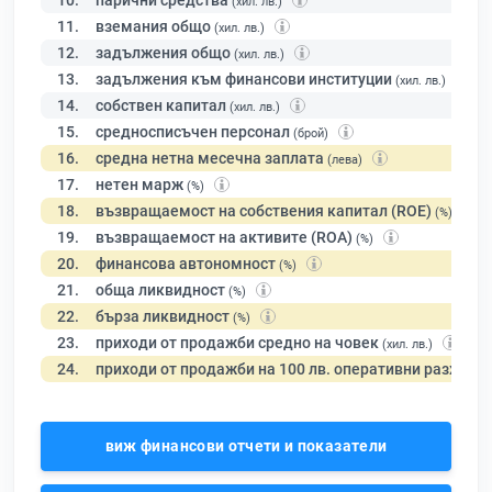
10.
парични средства
(хил. лв.)
11.
вземания общо
(хил. лв.)
12.
задължения общо
(хил. лв.)
13.
задължения към финансови институции
(хил. лв.)
14.
собствен капитал
(хил. лв.)
15.
средносписъчен персонал
(брой)
16.
средна нетна месечна заплата
(лева)
17.
нетен марж
(%)
18.
възвращаемост на собствения капитал (ROE)
(%)
19.
възвращаемост на активите (ROA)
(%)
20.
финансова автономност
(%)
21.
обща ликвидност
(%)
22.
бърза ликвидност
(%)
23.
приходи от продажби средно на човек
(хил. лв.)
24.
приходи от продажби на 100 лв. оперативни разходи
виж финансови отчети и показатели