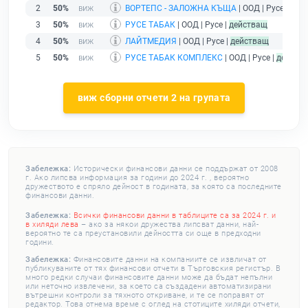
2
50%
ВОРТЕПС - ЗАЛОЖНА КЪЩА
| ООД | Русе |
без 
3
50%
РУСЕ ТАБАК
| ООД | Русе |
действащ
4
50%
ЛАЙТМЕДИЯ
| ООД | Русе |
действащ
5
50%
РУСЕ ТАБАК КОМПЛЕКС
| ООД | Русе |
действ
виж сборни отчети 2 на групата
Забележка:
Исторически финансови данни се поддържат от 2008
г. Ако липсва информация за години до 2024 г. , вероятно
дружеството е спряло дейност в годината, за която са последните
финансови данни.
Забележка:
Всички финансови данни в таблиците са за 2024 г. и
в хиляди лева
– ако за някои дружества липсват данни, най-
вероятно те са преустановили дейността си още в предходни
години.
Забележка:
Финансовите данни на компаниите се извличат от
публикуваните от тях финансови отчети в Търговския регистър. В
много редки случаи финансовите данни може да бъдат непълни
или неточно извлечени, за което са създадени автоматизирани
вътрешни контроли за тяхното откриване, и те се поправят от
редактор. Това отнема време с оглед на стотиците хиляди отчети,