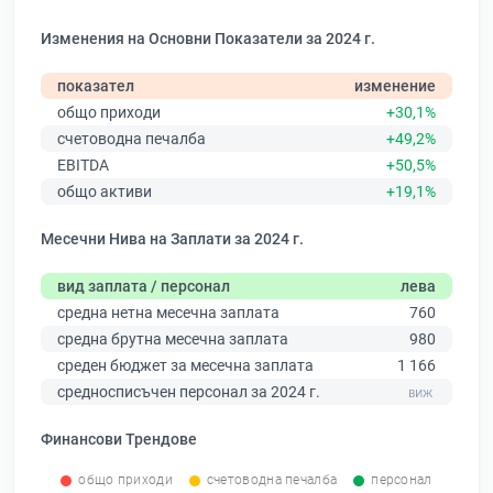
Изменения на Основни Показатели за 2024 г.
показател
изменение
общо приходи
+30,1%
счетоводна печалба
+49,2%
EBITDA
+50,5%
общо активи
+19,1%
Месечни Нива на Заплати за 2024 г.
вид заплата / персонал
лева
средна нетна месечна заплата
760
средна брутна месечна заплата
980
среден бюджет за месечна заплата
1 166
средносписъчен персонал за 2024 г.
Финансови Трендове
общо приходи
счетоводна печалба
персонал