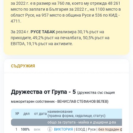
за 2022 г. е в размер на 760 лв, което му отрежда 48 261
място по заплати в България за 2022 г., на 1100 място в
област Русе, на 957 място в община Русе и 536 по КИД -
4711.
За 2024 г.
РУСЕ ТАБАК
реализира 30,1% ръст на
приходите, 49,2% ръст на печалбата, 50,5% ръст на
EBITDA, 19,1% ръст на активите.
СЪДРУЖИЯ
Дружества от Група - 5
(дружества със същия
мажоритарен собственик - ВЕНИСЛАВ СТЕФАНОВ ВЕЛЕВ)
наименование
№
дял
от дата
(правна форма, седалище, статус)
общо за групата - майка и дъщерни д-ва
1
100%
ВИКТОРИЯ
| ЕООД | Русе |
без подаден финансо