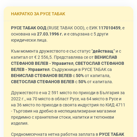
НАКРАТКО ЗА РУСЕ ТАБАК
РУСЕ ТАБАК ООД
(RUSE TABAK OOD), с ЕИК
117010459
, е
основана на
27.03.1996 г.
и е свързана с 5 други
юридически лица.
Към момента дружеството е със статус "
действащ
" и с
капитал от € 2 556,5. Представлява се от
ВЕНИСЛАВ
СТЕФАНОВ ВЕЛЕВ - Управител
,
СВЕТОСЛАВ СТЕФАНОВ
ВЕЛЕВ - Управител
. Съдружници в РУСЕ ТАБАК са
ВЕНИСЛАВ СТЕФАНОВ ВЕЛЕВ
с
50%
от капитала,
СВЕТОСЛАВ СТЕФАНОВ ВЕЛЕВ
с
50%
от капитала.
Дружеството е на 2 591 място по приходи в България за
2022 г., на 70 място в област Русе, на 64 място в Русе и
на 36 място по приходи в своята индустрия по КИД 4711
- Търговия на дребно в неспециализирани магазини
предимно с хранителни стоки, напитки и тютюневи
изделия.
Средномесечната нетна работна заплата в
РУСЕ ТАБАК