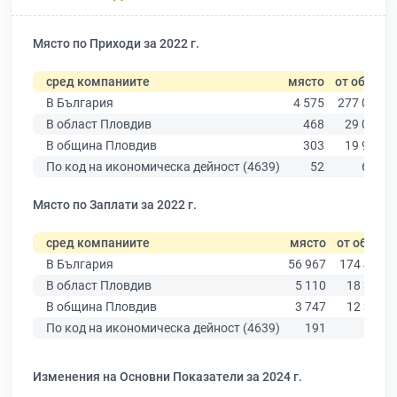
Място по Приходи за 2022 г.
сред компаниите
място
от общо
В България
4 575
277 019
В област Пловдив
468
29 067
В община Пловдив
303
19 939
По код на икономическа дейност (4639)
52
639
Място по Заплати за 2022 г.
сред компаниите
място
от общо
В България
56 967
174 403
В област Пловдив
5 110
18 305
В община Пловдив
3 747
12 387
По код на икономическа дейност (4639)
191
503
Изменения на Основни Показатели за 2024 г.