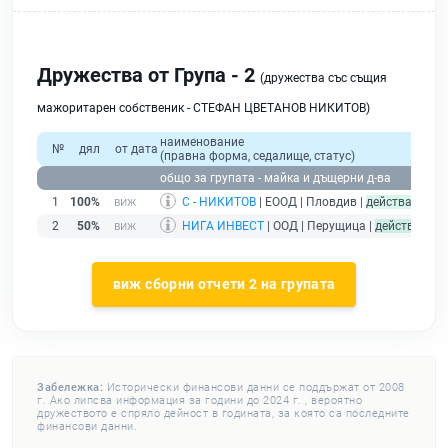
Дружества от Група - 2
(дружества със същия
мажоритарен собственик - СТЕФАН ЦВЕТАНОВ НИКИТОВ)
наименование
о
№
дял
от дата
(правна форма, седалище, статус)
при
общо за групата - майка и дъщерни д-ва
1
100%
С - НИКИТОВ
| ЕООД | Пловдив |
действащ
2
50%
НИГА ИНВЕСТ
| ООД | Перущица |
действащ
виж сборни отчети 2 на групата
Забележка:
Исторически финансови данни се поддържат от 2008
г. Ако липсва информация за години до 2024 г. , вероятно
дружеството е спряло дейност в годината, за която са последните
финансови данни.