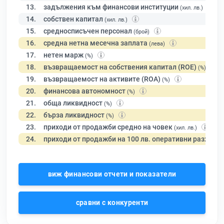
13.
задължения към финансови институции
(хил. лв.)
14.
собствен капитал
(хил. лв.)
15.
средносписъчен персонал
(брой)
16.
средна нетна месечна заплата
(лева)
17.
нетен марж
(%)
18.
възвращаемост на собствения капитал (ROE)
(%)
19.
възвращаемост на активите (ROA)
(%)
20.
финансова автономност
(%)
21.
обща ликвидност
(%)
22.
бърза ликвидност
(%)
23.
приходи от продажби средно на човек
(хил. лв.)
24.
приходи от продажби на 100 лв. оперативни разходи
виж финансови отчети и показатели
сравни с конкуренти