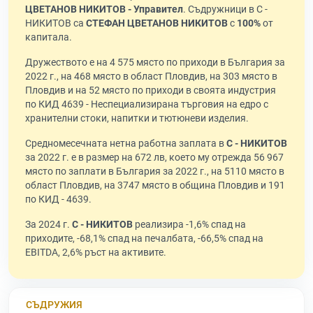
ЦВЕТАНОВ НИКИТОВ - Управител
. Съдружници в С -
НИКИТОВ са
СТЕФАН ЦВЕТАНОВ НИКИТОВ
с
100%
от
капитала.
Дружеството е на 4 575 място по приходи в България за
2022 г., на 468 място в област Пловдив, на 303 място в
Пловдив и на 52 място по приходи в своята индустрия
по КИД 4639 - Неспециализирана търговия на едро с
хранителни стоки, напитки и тютюневи изделия.
Средномесечната нетна работна заплата в
С - НИКИТОВ
за 2022 г. е в размер на 672 лв, което му отрежда 56 967
място по заплати в България за 2022 г., на 5110 място в
област Пловдив, на 3747 място в община Пловдив и 191
по КИД - 4639.
За 2024 г.
С - НИКИТОВ
реализира -1,6% спад на
приходите, -68,1% спад на печалбата, -66,5% спад на
EBITDA, 2,6% ръст на активите.
СЪДРУЖИЯ