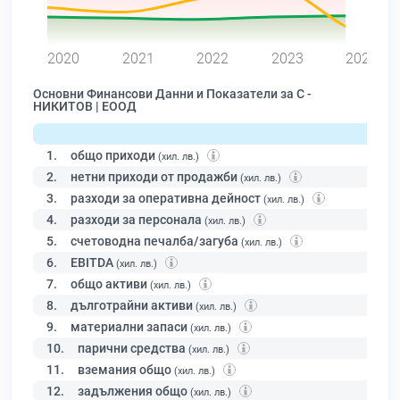
0
2020
2021
2022
2023
2024
Основни Финансови Данни и Показатели за С -
НИКИТОВ | ЕООД
1.
общо приходи
(хил. лв.)
2.
нетни приходи от продажби
(хил. лв.)
3.
разходи за оперативна дейност
(хил. лв.)
4.
разходи за персонала
(хил. лв.)
5.
счетоводна печалба/загуба
(хил. лв.)
6.
EBITDA
(хил. лв.)
7.
общо активи
(хил. лв.)
8.
дълготрайни активи
(хил. лв.)
9.
материални запаси
(хил. лв.)
10.
парични средства
(хил. лв.)
11.
вземания общо
(хил. лв.)
12.
задължения общо
(хил. лв.)