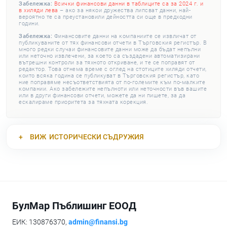
Забележка:
Всички финансови данни в таблиците са за 2024 г. и
в хиляди лева
– ако за някои дружества липсват данни, най-
вероятно те са преустановили дейността си още в предходни
години.
Забележка:
Финансовите данни на компаниите се извличат от
публикуваните от тях финансови отчети в Търговския регистър. В
много редки случаи финансовите данни може да бъдат непълни
или неточно извлечени, за което са създадени автоматизирани
вътрешни контроли за тяхното откриване, и те се поправят от
редактор. Това отнема време с оглед на стотиците хиляди отчети,
които всяка година се публикуват в Търговския регистър, като
ние поправяме несъответствията от по-големите към по-малките
компании. Ако забележите непълноти или неточности във вашите
или в други финансови отчети, можете да ни пишете, за да
ескалираме приоритета за тяхната корекция.
ВИЖ
ИСТОРИЧЕСКИ СЪДРУЖИЯ
БулМар Пъблишинг ЕООД
ЕИК: 130876370,
admin@finansi.bg