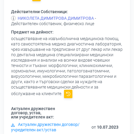
Действителни Собственици:
НИКОЛЕТА ДИМИТРОВА ДИМИТРОВА
-
Действителен собственик, физическо лице
Предмет на дейност:
осъществяване на извънболнична медицинска помощ,
като самостоятелна медико диагностична лаборатория,
чрез извършване на предписани от друг лекар или лекар
по дентална медецина специализирани медицински
изследвания и анализи на всички видове човешки
течности и тъкани: морфологични, клиникохимични,
хормонални, имунологични, патологоанатомични,
вирусологични, микробиологични паразитологични и
други, както и търговски сделки за нуждите на
осъществяваните медицински дейности и за
обслужване на клиентите.
Актуален дружествен
договор, устав,
или учредителен акт:
Актуален дружествен договор/
от
10.07.2023
учредителен акт/устав