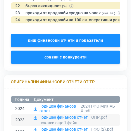
22.
бърза ликвидност
(%)
23.
приходи от продажби средно на човек
(хил. лв.)
24.
приходи от продажби на 100 лв. оперативни разходи
виж финансови отчети и показатели
сравни с конкуренти
ОРИГИНАЛНИ ФИНАНСОВИ ОТЧЕТИ ОТ ТР
Година
Документ
Годишен финансов
2024 ГФО МИЛАБ
2024
отчет
Х.pdf
Годишен финансов отчет
ОПР.pdf
2023
покажи още 1
файл
Годишен финансов отчет
ГФО (2).pdf