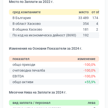
Място по Заплати за 2022 г.
сред компаниите
място
от общо
В България
33 489
174 403
В област Хасково
354
4 585
В община Хасково
181
2 315
По код на икономическа дейност (8690)
192
868
Изменения на Основни Показатели за 2024 г.
показател
изменение
общо приходи
-100,0%
счетоводна печалба
-100,0%
EBITDA
-100,0%
общо активи
+55,9%
Месечни Нива на Заплати за 2024 г.
вид заплата / персонал
лева