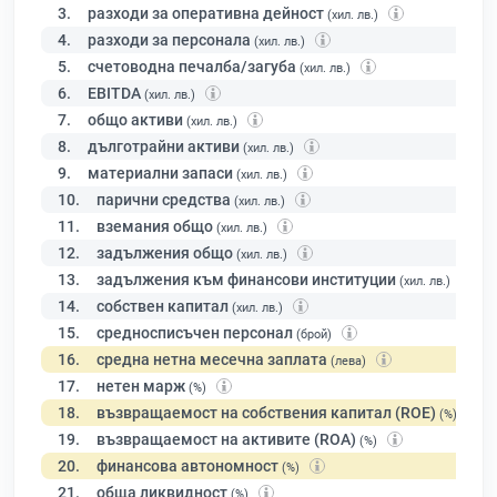
3.
разходи за оперативна дейност
(хил. лв.)
4.
разходи за персонала
(хил. лв.)
5.
счетоводна печалба/загуба
(хил. лв.)
6.
EBITDA
(хил. лв.)
7.
общо активи
(хил. лв.)
8.
дълготрайни активи
(хил. лв.)
9.
материални запаси
(хил. лв.)
10.
парични средства
(хил. лв.)
11.
вземания общо
(хил. лв.)
12.
задължения общо
(хил. лв.)
13.
задължения към финансови институции
(хил. лв.)
14.
собствен капитал
(хил. лв.)
15.
средносписъчен персонал
(брой)
16.
средна нетна месечна заплата
(лева)
17.
нетен марж
(%)
18.
възвращаемост на собствения капитал (ROE)
(%)
19.
възвращаемост на активите (ROA)
(%)
20.
финансова автономност
(%)
21.
обща ликвидност
(%)