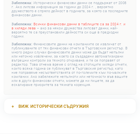
Забележка:
Исторически финансови данни се поддържат от 2008
г. Ако липсва информация за години до 2024 г. , вероятно
дружеството е спряло дейност в годината, за която са последните
финансови данни.
Забележка:
Всички финансови данни в таблиците са за 2024 г. и
в хиляди лева
– ако за някои дружества липсват данни, най-
вероятно те са преустановили дейността си още в предходни
години.
Забележка:
Финансовите данни на компаниите се извличат от
публикуваните от тях финансови отчети в Търговския регистър. В
много редки случаи финансовите данни може да бъдат непълни
или неточно извлечени, за което са създадени автоматизирани
вътрешни контроли за тяхното откриване, и те се поправят от
редактор. Това отнема време с оглед на стотиците хиляди отчети,
които всяка година се публикуват в Търговския регистър, като
ние поправяме несъответствията от по-големите към по-малките
компании. Ако забележите непълноти или неточности във вашите
или в други финансови отчети, можете да ни пишете, за да
ескалираме приоритета за тяхната корекция.
ВИЖ
ИСТОРИЧЕСКИ СЪДРУЖИЯ