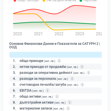
общо приходи
счетоводна печалба
персонал
0
2020
2021
2022
2023
2024
Основни Финансови Данни и Показатели за САТУРН 2 |
ООД
1.
общо приходи
(хил. лв.)
2.
нетни приходи от продажби
(хил. лв.)
3.
разходи за оперативна дейност
(хил. лв.)
4.
разходи за персонала
(хил. лв.)
5.
счетоводна печалба/загуба
(хил. лв.)
6.
EBITDA
(хил. лв.)
7.
общо активи
(хил. лв.)
8.
дълготрайни активи
(хил. лв.)
9.
материални запаси
(хил. лв.)