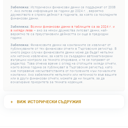
Забележка:
Исторически финансови данни се поддържат от 2008
г. Ако липсва информация за години до 2024 г. , вероятно
дружеството е спряло дейност в годината, за която са последните
финансови данни.
Забележка:
Всички финансови данни в таблиците са за 2024 г. и
в хиляди лева
– ако за някои дружества липсват данни, най-
вероятно те са преустановили дейността си още в предходни
години.
Забележка:
Финансовите данни на компаниите се извличат от
публикуваните от тях финансови отчети в Търговския регистър. В
много редки случаи финансовите данни може да бъдат непълни
или неточно извлечени, за което са създадени автоматизирани
вътрешни контроли за тяхното откриване, и те се поправят от
редактор. Това отнема време с оглед на стотиците хиляди отчети,
които всяка година се публикуват в Търговския регистър, като
ние поправяме несъответствията от по-големите към по-малките
компании. Ако забележите непълноти или неточности във вашите
или в други финансови отчети, можете да ни пишете, за да
ескалираме приоритета за тяхната корекция.
ВИЖ
ИСТОРИЧЕСКИ СЪДРУЖИЯ