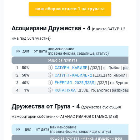
виж сборни отчети 1 на групата
Асоциирани Дружества - 4
(в които САТУРН 2
има под 50% участие)
наименование
№
дял
от дата
(правна форма, седалище, статус)
общо за групата
1
50%
САТУРН - КАБИЛЕ
| ДЗЗД | гр. Ямбол |
развиващ
2
50%
САТУРН - КАБИЛЕ - 2
| ДЗЗД | гр. Ямбол |
разви
3
40%
ЕНЕРГИЯ - 2025 ДЗЗД
| ДЗЗД | гр. Бургас |
разв
4
1%
КОТА НУЛА
| ДЗЗД | гр. Бургас |
развиващ дейн
Дружества от Група - 4
(дружества със същия
мажоритарен собственик - АТАНАС ИВАНОВ СТАМБОЛИЕВ)
наименование
№
дял
от дата
(правна форма, седалище, статус)
пр
общо за групата - майка и дъщерни д-ва