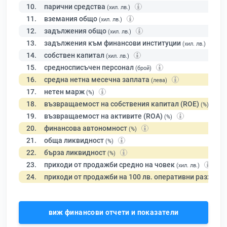
10.
парични средства
(хил. лв.)
11.
вземания общо
(хил. лв.)
12.
задължения общо
(хил. лв.)
13.
задължения към финансови институции
(хил. лв.)
14.
собствен капитал
(хил. лв.)
15.
средносписъчен персонал
(брой)
16.
средна нетна месечна заплата
(лева)
17.
нетен марж
(%)
18.
възвращаемост на собствения капитал (ROE)
(%)
19.
възвращаемост на активите (ROA)
(%)
20.
финансова автономност
(%)
21.
обща ликвидност
(%)
22.
бърза ликвидност
(%)
23.
приходи от продажби средно на човек
(хил. лв.)
24.
приходи от продажби на 100 лв. оперативни разходи
виж финансови отчети и показатели