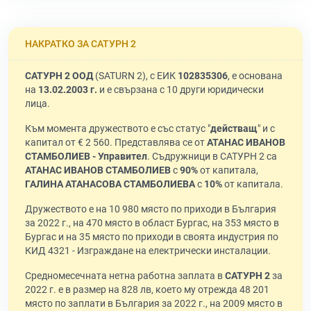
НАКРАТКО ЗА САТУРН 2
САТУРН 2 ООД
(SATURN 2), с ЕИК
102835306
, е основана
на
13.02.2003 г.
и е свързана с 10 други юридически
лица.
Към момента дружеството е със статус "
действащ
" и с
капитал от € 2 560. Представлява се от
АТАНАС ИВАНОВ
СТАМБОЛИЕВ - Управител
. Съдружници в САТУРН 2 са
АТАНАС ИВАНОВ СТАМБОЛИЕВ
с
90%
от капитала,
ГАЛИНА АТАНАСОВА СТАМБОЛИЕВА
с
10%
от капитала.
Дружеството е на 10 980 място по приходи в България
за 2022 г., на 470 място в област Бургас, на 353 място в
Бургас и на 35 място по приходи в своята индустрия по
КИД 4321 - Изграждане на електрически инсталации.
Средномесечната нетна работна заплата в
САТУРН 2
за
2022 г. е в размер на 828 лв, което му отрежда 48 201
място по заплати в България за 2022 г., на 2009 място в