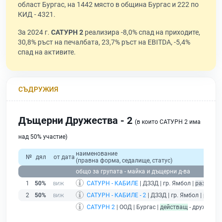
област Бургас, на 1442 място в община Бургас и 222 по
КИД - 4321.
За 2024 г.
САТУРН 2
реализира -8,0% спад на приходите,
30,8% ръст на печалбата, 23,7% ръст на EBITDA, -5,4%
спад на активите.
СЪДРУЖИЯ
Дъщерни Дружества - 2
(в които САТУРН 2 има
над 50% участие)
наименование
№
дял
от дата
(правна форма, седалище, статус)
общо за групата - майка и дъщерни д-ва
1
50%
САТУРН - КАБИЛЕ
| ДЗЗД | гр. Ямбол |
развиващ
2
50%
САТУРН - КАБИЛЕ - 2
| ДЗЗД | гр. Ямбол |
разви
САТУРН 2
| ООД | Бургас |
действащ
- дружеств