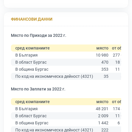
ФИНАНСОВИ ДАННИ
Място по Приходи за 2022 г.
сред компаниите
място
от общо
В България
10 980
277 019
В област Бургас
470
18 275
В община Бургас
353
11 315
По код на икономическа дейност (4321)
35
878
Място по Заплати за 2022 г.
сред компаниите
място
от общо
В България
48 201
174 403
В област Бургас
2 009
11 009
В община Бургас
1 442
6 879
По код на икономическа дейност (4321)
222
691