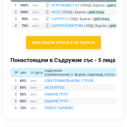
1
100%
АГРО ИНВЕСТ 07
| ЕООД | Бургас |
действащ
2
100%
АСОС
| ЕООД | Бургас |
действащ
3
90%
САТУРН 2
| ООД | Бургас |
действащ
4
70%
САТУРН ЕЛЕКТРИК
| ООД | Бургас |
действащ
виж сборни отчети 2 на групата
Понастоящем в Съдружие със - 5 лица
съдружник
№
дял
от дата
(наименование, п. форма, седалище, статус / физи
1
89%
ЕЛЕКТРОМИЛЕНИУМ - СТРОЙ
2
60%
АКЗ БУРГАС
3
50%
КАБИЛЕ ГРУП
4
50%
КАБИЛЕ ГРУП
5
10%
ПОЙНТ СЪРФЕЙС