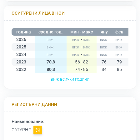
ОСИГУРЕНИ ЛИЦА В НОИ
година
средно год.
мин - макс
яну
фев
мар
2026
-
2025
-
2024
-
2023
70,8
56 - 82
76
79
82
2022
80,3
74 - 86
84
85
86
виж всички години
РЕГИСТЪРНИ ДАННИ
Наименование:
САТУРН 2