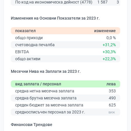
По код на икономическа дейност (4778)
1 587
3 676
Изменения на Основни Показатели за 2023 г.
показател
изменение
общо приходи
0,0 %
счетоводна печалба
+31,2%
EBITDA
+30,3%
общо активи
+22,3%
Месечни Нива на Заплати за 2023 г.
вид заплата / персонал
лева
средна нетна месечна заплата
353
средна брутна месечна заплата
490
среден бюджет за месечна заплата
625
средносписъчен персонал за 2023 г.
Финансови Трендове