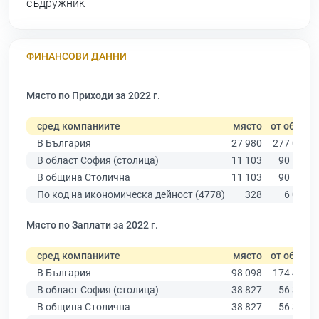
съдружник
ФИНАНСОВИ ДАННИ
Място по Приходи за 2022 г.
сред компаниите
място
от общо
В България
27 980
277 019
В област София (столица)
11 103
90 178
В община Столична
11 103
90 178
По код на икономическа дейност (4778)
328
6 089
Място по Заплати за 2022 г.
сред компаниите
място
от общо
В България
98 098
174 403
В област София (столица)
38 827
56 378
В община Столична
38 827
56 378