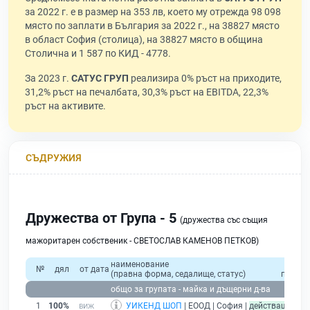
за 2022 г. е в размер на 353 лв, което му отрежда 98 098
място по заплати в България за 2022 г., на 38827 място
в област София (столица), на 38827 място в община
Столична и 1 587 по КИД - 4778.
За 2023 г.
САТУС ГРУП
реализира 0% ръст на приходите,
31,2% ръст на печалбата, 30,3% ръст на EBITDA, 22,3%
ръст на активите.
СЪДРУЖИЯ
Дружества от Група - 5
(дружества със същия
мажоритарен собственик - СВЕТОСЛАВ КАМЕНОВ ПЕТКОВ)
наименование
общ
№
дял
от дата
(правна форма, седалище, статус)
приход
общо за групата - майка и дъщерни д-ва
1
100%
УИКЕНД ШОП
| ЕООД | София |
действащ