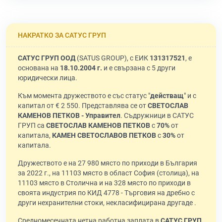
НАКРАТКО ЗА САТУС ГРУП
САТУС ГРУП ООД
(SATUS GROUP), с ЕИК
131317521
, е
основана на
18.10.2004 г.
и е свързана с 5 други
юридически лица.
Към момента дружеството е със статус "
действащ
" и с
капитал от € 2 550. Представлява се от
СВЕТОСЛАВ
КАМЕНОВ ПЕТКОВ - Управител
. Съдружници в САТУС
ГРУП са
СВЕТОСЛАВ КАМЕНОВ ПЕТКОВ
с
70%
от
капитала,
КАМЕН СВЕТОСЛАВОВ ПЕТКОВ
с
30%
от
капитала.
Дружеството е на 27 980 място по приходи в България
за 2022 г., на 11103 място в област София (столица), на
11103 място в Столична и на 328 място по приходи в
своята индустрия по КИД 4778 - Търговия на дребно с
други нехранителни стоки, некласифицирана другаде .
Средномесечната нетна работна заплата в
САТУС ГРУП