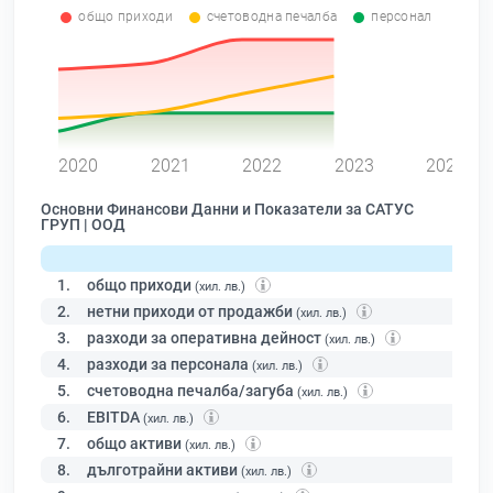
общо приходи
счетоводна печалба
персонал
0
2020
2021
2022
2023
2024
Основни Финансови Данни и Показатели за САТУС
ГРУП | ООД
1.
общо приходи
(хил. лв.)
2.
нетни приходи от продажби
(хил. лв.)
3.
разходи за оперативна дейност
(хил. лв.)
4.
разходи за персонала
(хил. лв.)
5.
счетоводна печалба/загуба
(хил. лв.)
6.
EBITDA
(хил. лв.)
7.
общо активи
(хил. лв.)
8.
дълготрайни активи
(хил. лв.)