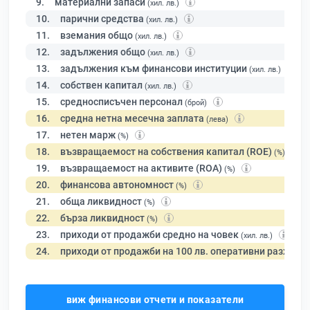
9.
материални запаси
(хил. лв.)
10.
парични средства
(хил. лв.)
11.
вземания общо
(хил. лв.)
12.
задължения общо
(хил. лв.)
13.
задължения към финансови институции
(хил. лв.)
14.
собствен капитал
(хил. лв.)
15.
средносписъчен персонал
(брой)
16.
средна нетна месечна заплата
(лева)
17.
нетен марж
(%)
18.
възвращаемост на собствения капитал (ROE)
(%)
19.
възвращаемост на активите (ROA)
(%)
20.
финансова автономност
(%)
21.
обща ликвидност
(%)
22.
бърза ликвидност
(%)
23.
приходи от продажби средно на човек
(хил. лв.)
24.
приходи от продажби на 100 лв. оперативни разходи
виж финансови отчети и показатели