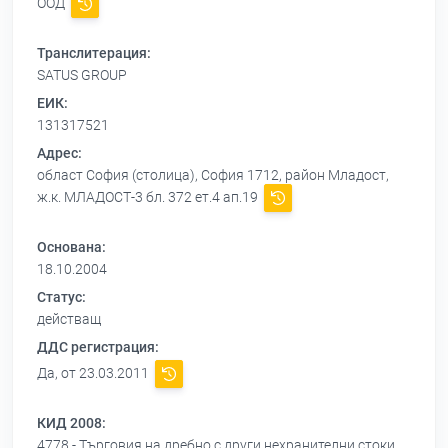
ООД
Транслитерация:
SATUS GROUP
ЕИК:
131317521
Адрес:
област София (столица), София 1712, район Младост,
ж.к. МЛАДОСТ-3 бл. 372 ет.4 ап.19
Основана:
18.10.2004
Статус:
действащ
ДДС регистрация:
Да, от 23.03.2011
КИД 2008:
4778 - Търговия на дребно с други нехранителни стоки,