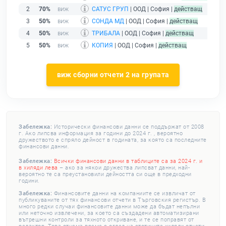
2
70%
САТУС ГРУП
| ООД | София |
действащ
3
50%
СОНДА МД
| ООД | София |
действащ
4
50%
ТРИБАЛА
| ООД | София |
действащ
5
50%
КОПИЯ
| ООД | София |
действащ
виж сборни отчети 2 на групата
Забележка:
Исторически финансови данни се поддържат от 2008
г. Ако липсва информация за години до 2024 г. , вероятно
дружеството е спряло дейност в годината, за която са последните
финансови данни.
Забележка:
Всички финансови данни в таблиците са за 2024 г. и
в хиляди лева
– ако за някои дружества липсват данни, най-
вероятно те са преустановили дейността си още в предходни
години.
Забележка:
Финансовите данни на компаниите се извличат от
публикуваните от тях финансови отчети в Търговския регистър. В
много редки случаи финансовите данни може да бъдат непълни
или неточно извлечени, за което са създадени автоматизирани
вътрешни контроли за тяхното откриване, и те се поправят от