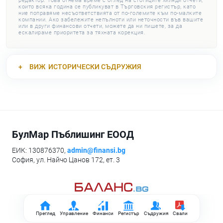
редактор. Това отнема време с оглед на стотиците хиляди отчети,
които всяка година се публикуват в Търговския регистър, като
ние поправяме несъответствията от по-големите към по-малките
компании. Ако забележите непълноти или неточности във вашите
или в други финансови отчети, можете да ни пишете, за да
ескалираме приоритета за тяхната корекция.
ВИЖ
ИСТОРИЧЕСКИ СЪДРУЖИЯ
БулМар Пъблишинг ЕООД
ЕИК: 130876370,
admin@finansi.bg
София, ул. Найчо Цанов 172, ет. 3
Преглед
Управление
Финанси
Регистър
Съдружия
Свали