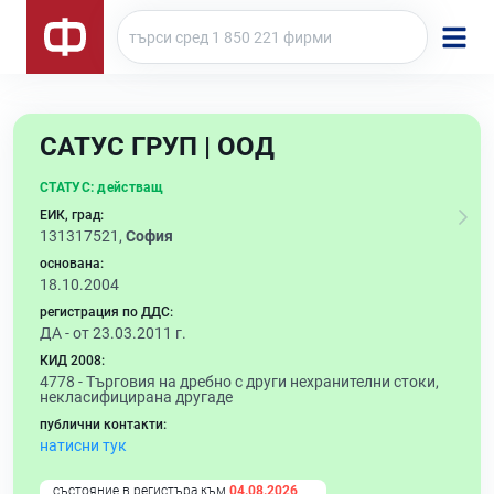
САТУС ГРУП | ООД
СТАТУС:
действащ
ЕИК, град:
131317521,
София
основана:
18.10.2004
регистрация по ДДС:
ДА - от 23.03.2011 г.
КИД 2008:
4778 -
Търговия на дребно с други нехранителни стоки,
некласифицирана другаде
публични контакти:
натисни тук
състояние в регистъра към
04.08.2026